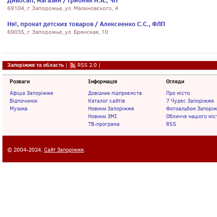
Дивосвіт, магазин / Грибняк Н.А., ЧП
69104, г. Запорожье, ул. Малиновского, 4
Ня!, прокат детских товаров / Алексеенко С.С., ФЛП
69035, г. Запорожье, ул. Брянская, 10
Запоріжжя та область
|
RSS 2.0
|
Розваги
Інформація
Огляди
Афіша Запоріжжя
Довідник підприємств
Про місто
Відпочинок
Каталог сайтів
7 Чудес Запоріжжя
Музика
Новини Запоріжжя
Фотоальбом Запорі
Новини ЗМІ
Обличчя нашого міс
ТВ-програма
RSS
© 2004-2024,
Сайт Запоріжжя
.