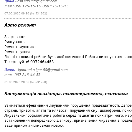
Ірина
- csn.sab.info@gmail.com
тел.: 050 175-15-15, 068 175-15-15
07.06.2026 09:36 (№ 531962)
Авто ремонт
Зварювання
Рихтування
Ремонт глушника
Ремонт кузова
Якісні та швидкі роботи будь-якої складності Роботи виконуються в п
Телефонуйте! 0972464453
Игорь
- ignatenko.igor.60@gmail.com
тел.: 097 246-44-53
01.06.2026 20:36 (№ 531958)
Консультація психіатра, психотерапевта, психолога
Займається ефективним лікуванням порушення працездатності, депрес
страхів, тривоги, апатії та млявості, порушення сну, шизофренії, психі
Лікувально-профілактична робота серед пацієнтів психіатричного, нар
встановлення попереднього діагнозу, призначення лікування з подал
веде прийом англійською мовою.