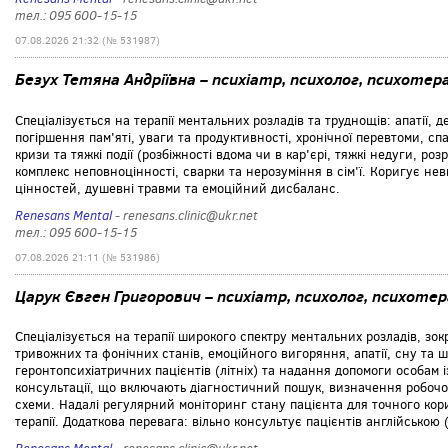
тел.: 095 600-15-15
07.08.2026 21:32 (№ 531987)
Безух Тетяна Андріївна – психіатр, психолог, психоте
Спеціалізується на терапії ментальних розладів та труднощів: апатії, 
погіршення пам'яті, уваги та продуктивності, хронічної перевтоми, спа
кризи та тяжкі події (розбіжності вдома чи в кар'єрі, тяжкі недуги, р
комплекс неповноцінності, сварки та нерозуміння в сім'ї. Коригує не
цінностей, душевні травми та емоційний дисбаланс.
Renesans Mental
- renesans.clinic@ukr.net
тел.: 095 600-15-15
07.08.2026 21:11 (№ 531986)
Царук Євген Григорович – психіатр, психолог, психоте
Спеціалізується на терапії широкого спектру ментальних розладів, зо
тривожних та фонічних станів, емоційного вигоряння, апатії, сну та 
геронтопсихіатричних пацієнтів (літніх) та надання допомоги особам 
консультації, що включають діагностичний пошук, визначення робочог
схеми. Надалі регулярний моніторинг стану пацієнта для точного кор
терапії. Додаткова перевага: вільно консультує пацієнтів англійською (E