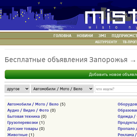
ГОЛОВНА
НОВИНИ
ЗМІ
ПІДПРИЄМС
АБІТУРІЄНТУ
ТВ-ПРОГ
Бесплатные объявления Запорожья →
Добавить новое объявл
Автомобили / Мото / Вело
Оборудов
(5)
Аудио / Видео / Фото
Образова
(0)
Бытовая техника
Одежда / 
(0)
Грузоперевозки
Продукты
(1)
Детские товары
Пропало 
(0)
Животные
Реклама /
(1)