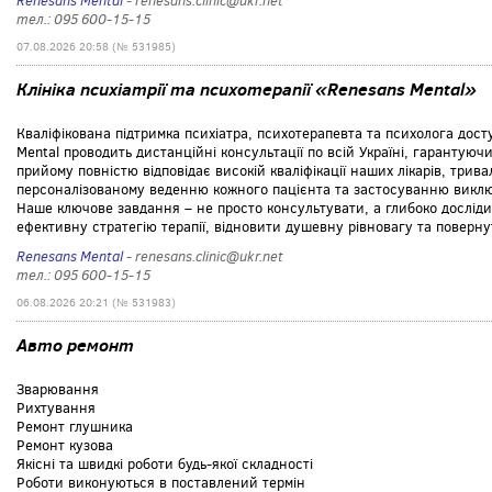
Renesans Mental
- renesans.clinic@ukr.net
тел.: 095 600-15-15
07.08.2026 20:58 (№ 531985)
Клініка психіатрії та психотерапії «Renesans Mental»
Кваліфікована підтримка психіатра, психотерапевта та психолога доступ
Mental проводить дистанційні консультації по всій Україні, гарантуюч
прийому повністю відповідає високій кваліфікації наших лікарів, тривал
персоналізованому веденню кожного пацієнта та застосуванню викл
Наше ключове завдання – не просто консультувати, а глибоко дослі
ефективну стратегію терапії, відновити душевну рівновагу та поверну
Renesans Mental
- renesans.clinic@ukr.net
тел.: 095 600-15-15
06.08.2026 20:21 (№ 531983)
Авто ремонт
Зварювання
Рихтування
Ремонт глушника
Ремонт кузова
Якісні та швидкі роботи будь-якої складності
Роботи виконуються в поставлений термін