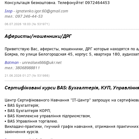
Консультація безкоштовна. Телефонуйте! 0972464453
Ігор
- ignatenko.igor.60@gmail.com
тел.: 097 246-44-53
06.07.2026 18:03 (№ 531971)
Аферисты/мошенники/ДРГ
Приветствую Вас, аферисты, мошенники, ДРГ которые находятся по ад
Боярка, по улице Белогородская 45, корпус 5, квартира 180, аудиоза
Batman
- unrealsex666@ukr.net
тел.: 38068988811
21.06.2026 01:27 (№ 531966)
Сертифіковані курси BAS: Бухгалтерія, КУП, Управлінн
Центр Сертифікованого Навчання ”IT-Центр” запрошує на сертифікова
• BAS Бухгалтерія;
• BAS Бухгалтерія КОРП;
• BAS Комплексне управління підприємством,
• BAS Управління торгівлею.
Викладачі-практики, гнучкий графік навчання, отримання практичних 
закінчення курсів.