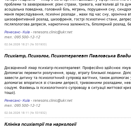
проблеми та захворювання: різні страхи, тривога, нав'язливі дії та ду
асоціальна поведінка, головний біль, мігрень, порушення сну, синдром
манія переслідування, психічні розлади , жахи під час сну, хронічна в
шизоафективний розлад, шизофренія, гострі психотичні стани, депре
післяпологова депресія, наркотична залежність, біполярний розлад, б
Ренесанс- Київ
- renesans.clinic@ukr.net
тел.: 095 500-12-12
02.04.2026 18:21 (№ 531933)
Психіатр, Психолог, Психотерапевт Павловська Влади
Досвідчений лікар психіатр-психотерапевт. Професійно здійснює лікув
Допомагає пережити розлучення, зраду, втрату близької людини. Допом
завести дитину та психологічний супровід вагітних, також допомогає 
допомагає впоратися зі станами депресії, тривожними розладами, невр
соціумі. Фахівець із психологічного супроводу в ситуації життєвої кр
тощо).
Ренесанс- Київ
- renesans.clinic@ukr.net
тел.: 095 500-12-12
02.04.2026 18:11 (№ 531932)
Клініка психіатрії та наркології