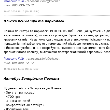
Ренесанс Київ
- renesans.clinic@ukr.net
тел.: 095 500-12-12
16.05.2026 15:16 (№ 531954)
Клініка психіатрії та наркології
Клініка психіатрії та наркології РЕНЕСАНС- КИЇВ, спеціалізується на д
наркоманія, ігроманія), психічних розладів (тривожні стани, депресія
кризових станів. Наша команда складається з висококваліфікованих пси
психологів, які забезпечують комплексний підхід до кожного пацієнта.
військовослужбовців, що потребують психологічної підтримки після б
травматичного досвіду, включаючи посттравматичний стресовий розла
Ренесанс Київ
- renesans.clinic@ukr.net
тел.: 095 500-12-12
16.05.2026 14:58 (№ 531953)
Автобус Запоріжжя Познань
Щоденні рейси з Запоріжжя до Познані
- Оплата при посадці
- 4700 грн
- Знижка на дітей
- Комфортабельні автобуси
- Досвідчені водії