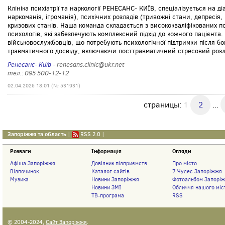
Клініка психіатрії та наркології РЕНЕСАНС- КИЇВ, спеціалізується на д
наркоманія, ігроманія), психічних розладів (тривожні стани, депресія
кризових станів. Наша команда складається з висококваліфікованих пси
психологів, які забезпечують комплексний підхід до кожного пацієнта.
військовослужбовців, що потребують психологічної підтримки після б
травматичного досвіду, включаючи посттравматичний стресовий розла
Ренесанс- Київ
- renesans.clinic@ukr.net
тел.: 095 500-12-12
02.04.2026 18:01 (№ 531931)
страницы:
1
2
...
Запоріжжя та область
|
RSS 2.0
|
Розваги
Інформація
Огляди
Афіша Запоріжжя
Довідник підприємств
Про місто
Відпочинок
Каталог сайтів
7 Чудес Запоріжжя
Музика
Новини Запоріжжя
Фотоальбом Запорі
Новини ЗМІ
Обличчя нашого міс
ТВ-програма
RSS
© 2004-2024,
Сайт Запоріжжя
.