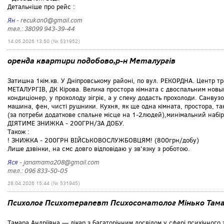
Детальніше про рейс :
Ян
- recukan0@gmail.com
тел.: 38099 943-39-44
14.05.2026 13:50 (№ 531952)
оренда квартири подобово,р-н Металургів
Затишна 1кім.кв. У Дніпровському районі, по вул. РЕКОРДНА. Центр тр
МЕТАЛУРГІВ, ДК Кірова. Велика простора кімната с двоспальним новы
кондиціонер, у прохолоду зігріє, а у спеку додасть прохолоди. Санвузо
машина, фен, чисті рушники. Кухня, як ще одна кімната, простора, та
(за потреби додаткове спальне місце на 1-2людей),минімальний на
ДІЯТИМЕ ЗНИЖКА - 200ГРН/ЗА ДОБУ.
Також :
! ЗНИЖКА - 200ГРН ВІЙСЬКОВОСЛУЖБОВЦЯМ! (800грн/добу)
Лише дзвінки, на смс довго відповідаю у зв'язку з роботою.
Яся
- janamama208@gmail.com
тел.: 096 833-50-05
28.04.2026 15:44 (№ 531945)
Психолог Психотерапевт Психосоматолог Мінько Тама
Тамара Андріївна — лікар з багаторічним досвідом у сфері психічного з