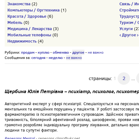
Знакомства
Связь / И
(2)
Компьютеры / Оргтехника
Строймат
(1)
Красота / Здоровье
Трудоуст
(6)
Мебель
Туризм / 
(0)
Медицина / Лекарства
Услуги
(3)
(2
Мобильные телефоны
‹ Другое ›
(0)
Недвижимость
(4)
продам
куплю
обменяю
другое
Рубрики:
-
-
-
-
не важно
сегодня
неделю
Сообщения за:
-
-
не важно
страницы:
1
2
...
Щербина Юлія Петрівна – психіатр, психолог, психот
Авторитетний експерт у сфері психіатрії. Спеціалізується на персонал
ментальних та емоційних порушень у пацієнтів. У роботі застосовує 
фармакотерапію із психотерапевтичним супроводом. Здійснює приватн
тривожність, біполярний афективний розлад, шизофренію, прояви невр
грамотно розробляє індивідуальну програму лікування, детально вра
людини та супутні фактори.
Renesans Mental
- renesans.clinic@ukr.net