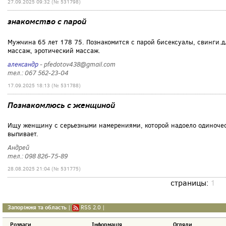
27.09.2025 09:32 (№ 531798)
знакомство с парой
Мужчина 65 лет 178 75. Познакомится с парой бисексуалы, свинги.
массаж, эротический массаж.
александр
- pfedotov438@gmail.com
тел.: 067 562-23-04
17.09.2025 18:13 (№ 531788)
Познакомлюсь с женщиной
Ищу женщину с серьезными намерениями, которой надоело одиночеств
выпивает.
Андрей
тел.: 098 826-75-89
28.08.2025 21:04 (№ 531775)
страницы:
1
Запоріжжя та область
|
RSS 2.0
|
Розваги
Інформація
Огляди