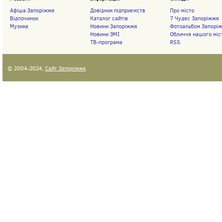
Афіша Запоріжжя
Довідник підприємств
Про місто
Відпочинок
Каталог сайтів
7 Чудес Запоріжжя
Музика
Новини Запоріжжя
Фотоальбом Запорі
Новини ЗМІ
Обличчя нашого міс
ТВ-програма
RSS
© 2004-2024,
Сайт Запоріжжя
.