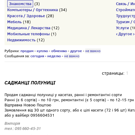
Знакомства
Связь / И
(3)
Компьютеры / Оргтехника
Строймат
(34)
Красота / Здоровье
Трудоуст
(28)
Мебель
Туризм / 
(18)
Медицина / Лекарства
Услуги
(12)
(1
Мобильные телефоны
‹ Другое ›
(1)
Недвижимость
(12)
продам
куплю
обменяю
другое
Рубрики:
-
-
-
-
не важно
сегодня
неделю
Сообщения за:
-
-
не важно
страницы:
1
САДЖАНЦІ ПОЛУНИЦІ
Продам саджанці полуниці у касетах, ранні і ремонтантні сорти
Ранні (є 6 сортів) - по 10 грн, ремонтантні (є 5 сортів) - по 12-15 грн
Відправка Новою Поштою
Замовлення від 30 шт одного сорту, або є цілі касети (72 і 96 шт) Ка
або у вайбері 0956604531
Вікторія
тел.: 095 660-45-31