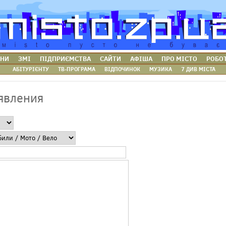
НИ
ЗМІ
ПІДПРИЄМСТВА
САЙТИ
АФІША
ПРО МІСТО
РОБО
АБІТУРІЄНТУ
ТВ-ПРОГРАМА
ВІДПОЧИНОК
МУЗИКА
7 ДИВ МІСТА
явления