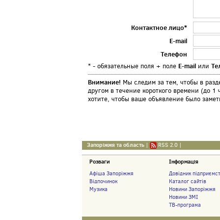
Контактное лицо*
E-mail
Телефон
E-mail
Те
* - обязательные поля + поле
или
Внимание!
Мы следим за тем, чтобы в раз
другом в течение короткого времени (до 1
хотите, чтобы ваше объявление было заме
Запоріжжя та область
|
RSS 2.0
|
Розваги
Інформація
Афіша Запоріжжя
Довідник підприємс
Відпочинок
Каталог сайтів
Музика
Новини Запоріжжя
Новини ЗМІ
ТВ-програма