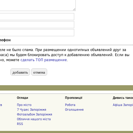
лефон
деле не было спама. При размещении однотипных объявлений друг за
 часа) мы будем блокировать доступ к добавлению объявлений. Если вы
тно, можете
сделать ТОП размещение
.
Огляди
Пропозиції
Дивись тако
тв
Про місто
Робота
Афіша Запор
7 Чудес Запоріжжя
Оголошення
Фотоальбом Запоріжжя
Обличчя нашого міста
RSS