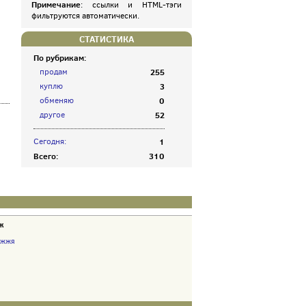
Примечание
: ссылки и HTML-тэги
фильтруются автоматически.
СТАТИСТИКА
По рубрикам:
продам
255
куплю
3
обменяю
0
другое
52
Сегодня:
1
Всего:
310
ж
іжжя