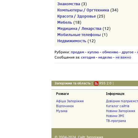
Знакомства
(3)
Компьютеры / Оргтехника
(34)
Красота / Здоровье
(25)
Мебель
(18)
Медицина / Лекарства
(12)
Мобильные телефоны
(1)
Недвижимость
(12)
продам
куплю
обменяю
другое
Рубрики:
-
-
-
-
сегодня
неделю
Сообщения за:
-
-
не важно
Запоріжжя та область
|
RSS 2.0
|
Розваги
Інформація
Афіша Запоріжжя
Довідник підприємс
Відпочинок
Каталог сайтів
Музика
Новини Запоріжжя
Новини ЗМІ
ТВ-програма
© 2004-2024,
Сайт Запоріжжя
.