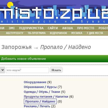
НИ
ЗМІ
ПІДПРИЄМСТВА
САЙТИ
АФІША
ПРО МІСТО
РОБО
АБІТУРІЄНТУ
ТВ-ПРОГРАМА
ВІДПОЧИНОК
МУЗИКА
7 ДИВ МІСТА
Пропало / Найдено
я Запорожья →
Добавить новое объявление
Оборудование
(9)
Образование / Курсы
(7)
Одежда / Обувь / Ткани
(5)
Продукты питания / Напитки
(6)
Пропало / Найдено
(0)
Реклама / Печать
(2)