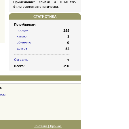
Примечание
: ссылки и HTML-тэги
фильтруются автоматически.
СТАТИСТИКА
По рубрикам:
продам
255
куплю
3
обменяю
0
другое
52
Сегодня:
1
Всего:
310
ж
іжжя
Контакти | Про нас