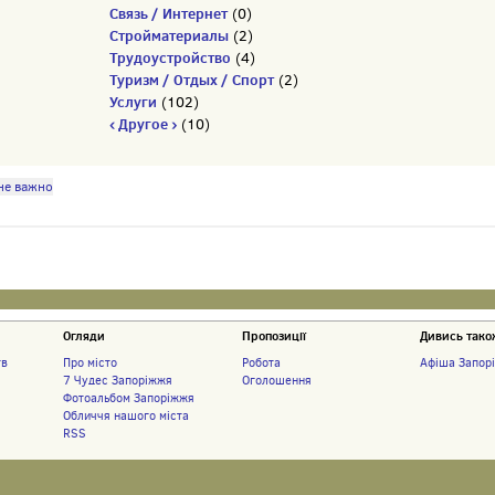
Связь / Интернет
(0)
Стройматериалы
(2)
Трудоустройство
(4)
Туризм / Отдых / Спорт
(2)
Услуги
(102)
‹ Другое ›
(10)
не важно
Огляди
Пропозиції
Дивись тако
тв
Про місто
Робота
Афіша Запор
7 Чудес Запоріжжя
Оголошення
Фотоальбом Запоріжжя
Обличчя нашого міста
RSS