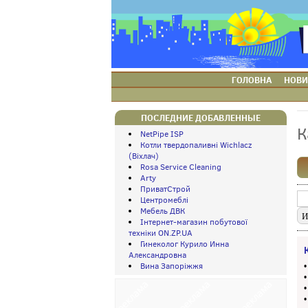
ГОЛОВНА
НОВИ
ПОСЛЕДНИЕ ДОБАВЛЕННЫЕ
К
NetPipe ISP
Котли твердопаливні Wichlacz
(Віхлач)
Rosa Service Cleaning
Arty
ПриватСтрой
Центромеблі
Мебель ДВК
Інтернет-магазин побутової
техніки ON.ZP.UA
Гинеколог Курило Инна
Александровна
Вина Запоріжжя