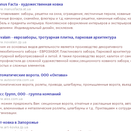
nus Facta - художественная ковка
w.manusfacta.at.ua
готавливаем: заборы, решетки на окна, ограждения; лестничные перила; кованые
ичные фонари, скамейки, флюгеры и т.д; каминные решетки, каминные наборы; к
бель и предметы интерьера. Комплексное оформление интерьеров и экстерьеро
делиями. Индивидуальный дизайн, эксклюзив.
valain - еврозаборы, тротуарная плитка, парковая архитектура
w.novalain.zp.ua
ним из основных видов деятельности является производство декоративного
лезобетонного забора - ЕВРОЗАБОР, Пластикового забора, Парковой архитектур
отуарной вибропресованой и литой. А также производство ворот, калиток от са
 профнастила до сложной художественной ковки,секционного кованого забора,
остых и сложных элементов.
томатические ворота. ООО «Октава»
w.autovorota.com.ua
томатические ворота, ролеты, привода, шлагбаумы, промышленные ворота, въезд
сс Групп, ООО - группа компаний
w.aiss.com.ua
 можем предложить Вам: секционные ворота, откатные и распашные ворота, авт
м, алюминивые и металлические роллеты, шлагбаумы и т.д.. Приглашаем к сотруд
ганизации.
т-ковка в Запорожье
w.art-kovka.zp.ua