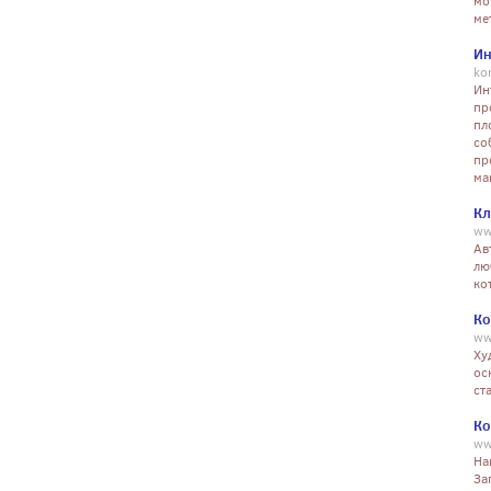
мо
ме
Ин
ko
Ин
пр
пл
со
пр
ма
Кл
ww
Ав
лю
ко
Ко
ww
Ху
ос
ст
Ко
ww
На
За