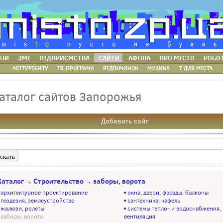
НИ
ЗМІ
ПІДПРИЄМСТВА
САЙТИ
АФІША
ПРО МІСТО
РОБО
АБІТУРІЄНТУ
ТВ-ПРОГРАМА
ВІДПОЧИНОК
МУЗИКА
7 ДИВ МІСТА
аталог сайтов Запорожья
Добавить сайт
Каталог
Строительство
заборы, ворота
→
→
•
архитектурное проектирование
•
окна, двери, фасады, балконы
•
геодезия, землеустройство
•
сантехника, кафель
•
жалюзи, ролеты
•
системы тепло- и водоснабжения,
•
заборы, ворота
вентиляция