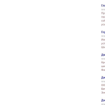
Гл
ww
Пр
ге
со
ус
Го
ww
Из
ус
Ши
Дв
ww
Кр
ши
Фа
Ди
ww
ОО
Бе
Эл
Дн
ww