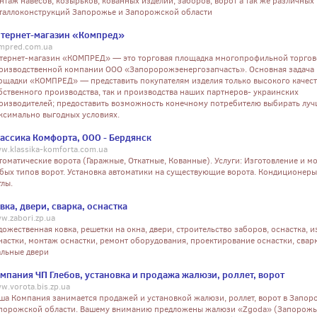
нтаж навесов, козырьков, кованных изделий, заборов, ворот а так же различных
таллоконструкций Запорожье и Запорожской области
тернет-магазин «Компред»
mpred.com.ua
тернет-магазин «КОМПРЕД» — это торговая площадка многопрофильной торгов
оизводственной компании ООО «Запоророжэенергозапчасть». Основная задача 
ощадки «КОМПРЕД» — представить покупателям изделия только высокого качест
бственного производства, так и производства наших партнеров- украинских
оизводителей; предоставить возможность конечному потребителю выбирать луч
ксимально выгодных условиях.
ассика Комфорта, ООО - Бердянск
w.klassika-komforta.com.ua
томатические ворота (Гаражные, Откатные, Кованные). Услуги: Изготовление и м
бых типов ворот. Установка автоматики на существующие ворота. Кондиционеры
тлы.
вка, двери, сварка, оснастка
w.zabori.zp.ua
дожественная ковка, решетки на окна, двери, строительство заборов, оснастка, 
настки, монтаж оснастки, ремонт оборудования, проектирование оснастки, сварк
альные двери
мпания ЧП Глебов, установка и продажа жалюзи, роллет, ворот
w.vorota.bis.zp.ua
ша Компания занимается продажей и установкой жалюзи, роллет, ворот в Запор
порожской области. Вашему вниманию предложены жалюзи «Zgoda» (Запорожье