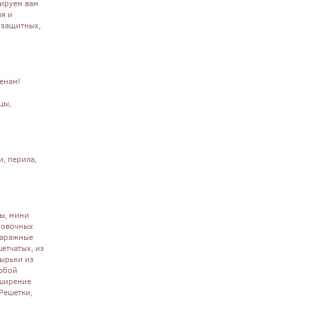
ируем вам
я и
 защитных,
енам!
цы,
и, перила,
ы, мини
ановочных
гаражные
етчатых, из
зырьки из
любой
сширение
Решетки,