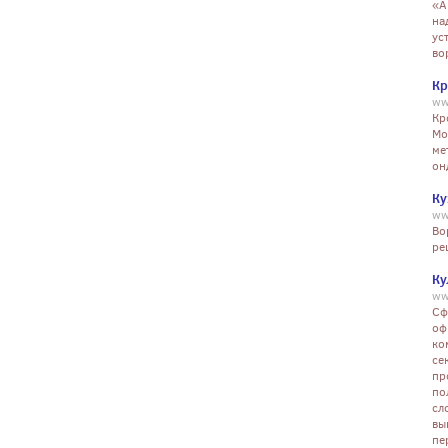
«A
на
ус
во
Кр
ww
Кр
Мо
ме
он
Ку
ww
Во
ре
Ку
ww
Сф
оф
ко
се
пр
по
сл
вы
пе