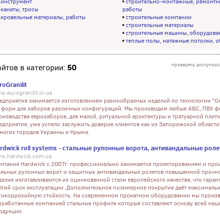
•
инструмент
•
строительно-монтажные, ремонтн
•
канаты, тросы
работы
•
кровельные материалы, работы
•
строительные компании
•
строительные материалы
•
строительные машины, оборудова
•
теплые полы, натяжные потолки, 
проверять доступнос
50
айтов в категории:
roGranilit
w.eurogranilit.in.ua
едприятие занимается изготовлением разнообразных изделий по технологии "Gran
 форм для заборов различных конфигураций. Мы производим любые АБС, ПВХ ф
оизводства еврозаборов, для малой, ритуальной архитектуры и тратуарной плит
едприятие, уже успело заслужить доверие клиентов как из Запорожской области,
ногих городов Украины и Крыма.
rdwick roll systems - стальные рулонные ворота, антивандальные рол
w.hardwick.com.ua
мпания Hardwick с 2007г. профессионально занимается проектированием и про
альных рулонных ворот и защитных антивандальных ролетов повышенной прочно
делия изготавливаются из оцинкованной стали европейского качества, что гаран
лгий срок эксплуатации. Дополнительное полимерное покрытие даёт максималь
тикоррозийную стойкость. На современном прокатном оборудовании мы произ
зработанные компанией стальные профиля которые составляют основу всей наш
одукции.