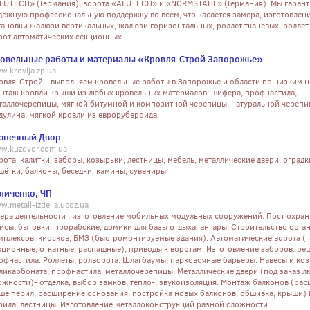
LUTECH» (Германия), ворота «ALUTECH» и «NORMSTAHL» (Германия). Мы гарант
дежную профессиональную поддержку во всем, что касается замера, изготовлени
тановки жалюзи вертикальных, жалюзи горизонтальных, роллет тканевых, роллет
рот автоматических секционных.
овельные работы и материалы «Кровля-Строй Запорожье»
w.krovlja.zp.ua
овля-Строй - выполняем кровельные работы в Запорожье и области по низким ц
нтаж кровли крыши из любых кровельных материалов: шифера, профнастила,
таллочерепицы, мягкой битумной и композитной черепицы, натуральной черепи
дулина, мягкой кровли из еврорубероида.
знечный Двор
w.kuzdvor.com.ua
рота, калитки, заборы, козырьки, лестницы, мебель, металлические двери, оградк
шётки, балконы, беседки, камины, сувениры
личенко, ЧП
w.metall-izdelia.ucoz.ua
ера деятельности : изготовление мобильных модульных сооружений: Пост охран
исы, бытовки, прорабские, домики для базы отдыха, ангары. Строительство ост
мплексов, киосков, БМЗ (быстромонтируемые здания). Автоматические ворота (
кционные, откатные, распашные), приводы к воротам. Изготовление заборов: реш
офнастила. Роллеты, ролворота. Шлагбаумы, парковочные барьеры. Навесы и ко
ликарбоната, профнастила, металлочерепицы. Металлические двери (под заказ 
ожности)- отделка, выбор замков, тепло-, звукоизоляция. Монтаж балконов (ра
ше перил, расширение основания, постройка новых балконов, обшивка, крыши) 
рила, лестницы. Изготовление металлоконструкций разной сложности.