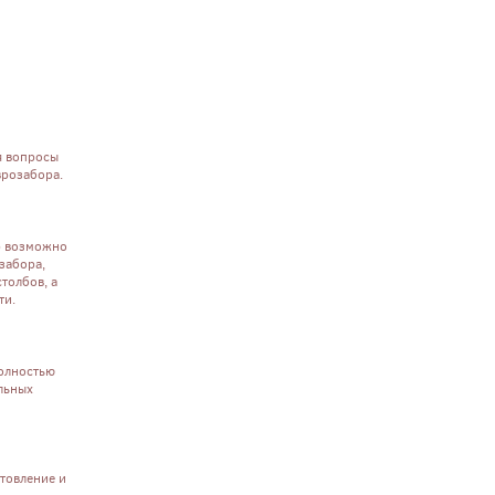
я вопросы
врозабора.
р возможно
забора,
толбов, а
ти.
Полностью
ельных
товление и