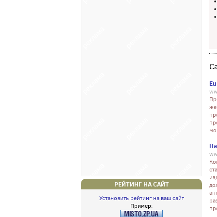
С
Eu
ww
Пр
же
пр
пр
мо
Ha
ww
Ко
ст
из
РЕЙТИНГ НА САЙТ
до
ан
Установить рейтинг на ваш сайт
ра
Пример:
пр