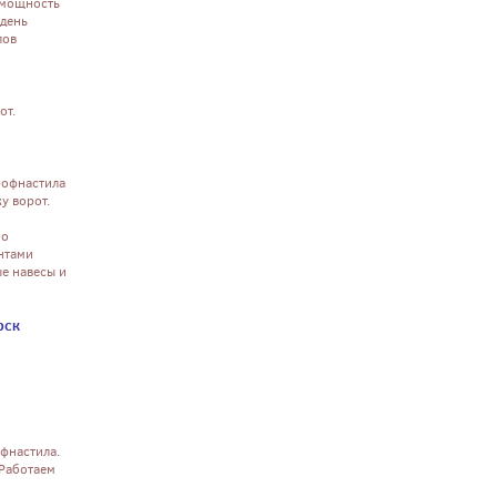
и мощность
 день
лов
от.
рофнастила
у ворот.
но
нтами
ые навесы и
рск
фнастила.
 Работаем