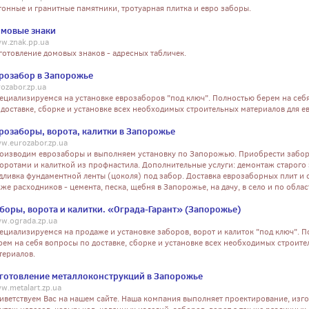
тонные и гранитные памятники, тротуарная плитка и евро заборы.
мовые знаки
w.znak.pp.ua
готовление домовых знаков - адресных табличек.
розабор в Запорожье
rozabor.zp.ua
ециализируемся на установке еврозаборов "под ключ". Полностью берем на себ
 доставке, сборке и установке всех необходимых строительных материалов для е
розаборы, ворота, калитки в Запорожье
w.eurozabor.zp.ua
оизводим еврозаборы и выполняем установку по Запорожью. Приобрести забо
воротами и калиткой из профнастила. Дополнительные услуги: демонтаж старого 
дливка фундаментной ленты (цоколя) под забор. Доставка еврозаборных плит и с
кже расходников - цемента, песка, щебня в Запорожье, на дачу, в село и по облас
боры, ворота и калитки. «Ограда-Гарант» (Запорожье)
w.ograda.zp.ua
ециализируемся на продаже и установке заборов, ворот и калиток "под ключ". 
рем на себя вопросы по доставке, сборке и установке всех необходимых строит
териалов.
готовление металлоконструкций в Запорожье
w.metalart.zp.ua
иветствуем Вас на нашем сайте. Наша компания выполняет проектирование, изго