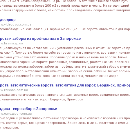
мпания «Art-kovka Запорожье» на рынке более 15 лет. Уже в начале своего пут
оизводства составляя более 200 м2 готовой продукции в месяц. На сегодняшний
мпания сотрудничает с более, чем сотней производителей современных материа
деодвор
w.videodvor.com.ua
деонаблюдение, сигнализация. Гаражные секционные ворота, автоматика для вор
рота и заборы из профнастила в Запорожье
w.brama.zp.ua
ециализируемся на изготовлении и установке распашных и откатных ворот из п
од ключ". Полностью берем на себя вопросы по изготовлению, доставке и монтаж
зможна установка автоматики. Короткие сроки и низкие цены на ворота. Также
танавливаем гаражные ворота: распашные, секционные, роллетные. Одновремен
зможна установка заборов: забор из профнастила, металлический забор с элеме
вки, еврозабор, металлический штакетник, забор из сетки-рабицы. Также: арочн
зырьки из поликарбоната, кованые решетки на окна, металлические двери.
рота, автоматические ворота, автоматика для ворот, Бердянск, Примо
w.raisnab.com.ua
одажа автоматических ворот, автоматики для гаражных ворот, секционных ворот,
омышленных и откатных ворот. Бердянск, Приморск
рдика - еврозабор в Запорожье
w.eurozabor.com.ua
оизводим и устанавливаем бетонные еврозаборы в комплексе с воротами из про
иты светло-серые, глянцевая поверхность. Замер день-в-день, подготовка сметы.
з предоплат.