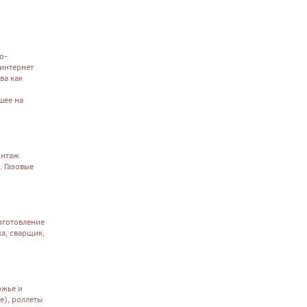
о-
интернет
ва как
шее на
онтаж
. Газовые
изготовление
а, сварщик,
ожье и
), роллеты