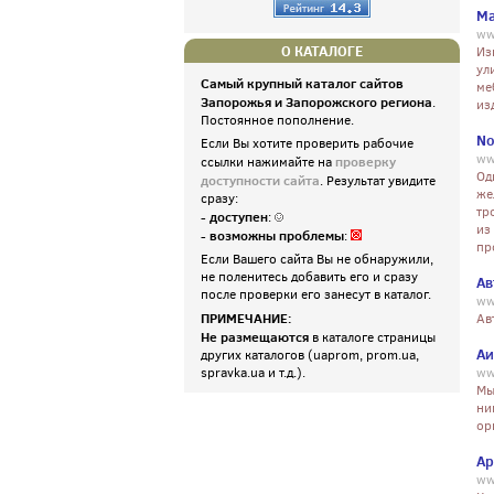
Ma
ww
О КАТАЛОГЕ
Из
ул
Самый крупный каталог сайтов
ме
Запорожья и Запорожского региона
.
из
Постоянное пополнение.
No
Если Вы хотите проверить рабочие
ww
проверку
ссылки нажимайте на
Од
доступности сайта
. Результат увидите
же
сразу:
тр
- доступен
:
из
- возможны проблемы
:
пр
Если Вашего сайта Вы не обнаружили,
не поленитесь добавить его и сразу
Ав
после проверки его занесут в каталог.
ww
ПРИМЕЧАНИЕ:
Ав
Не размещаются
в каталоге страницы
Аи
других каталогов (uaprom, prom.ua,
spravka.ua и т.д.).
ww
Мы
ни
ор
Ар
ww