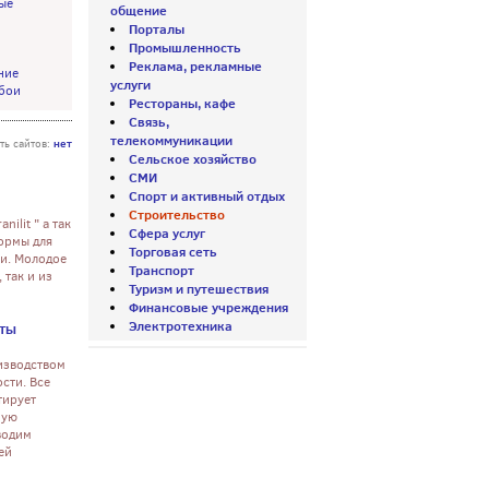
ые
общение
Порталы
Промышленность
Реклама, рекламные
ние
услуги
обои
Рестораны, кафе
Связь,
телекоммуникации
нет
ть сайтов:
Сельское хозяйство
СМИ
Спорт и активный отдых
Строительство
ilit " а так
Сфера услуг
ормы для
Торговая сеть
ки. Молодое
Транспорт
 так и из
Туризм и путешествия
Финансовые учреждения
Электротехника
еты
изводством
сти. Все
тирует
ную
водим
ей