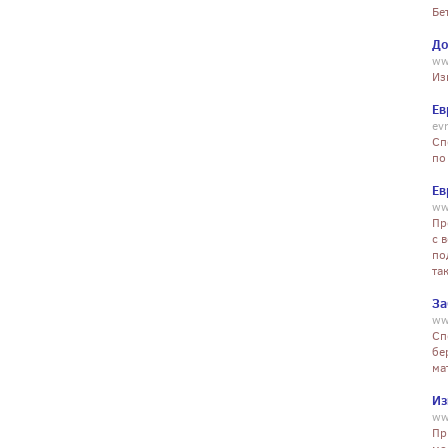
Бе
До
ww
Из
Ев
ev
Сп
по
Ев
ww
Пр
с 
по
та
За
ww
Сп
бе
ма
Из
ww
Пр