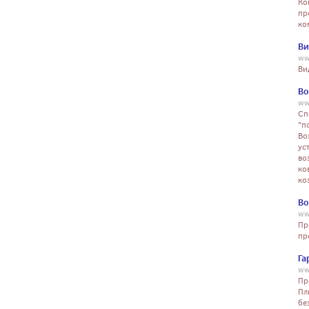
Ко
пр
ко
Ви
ww
Ви
Во
ww
Сп
"п
Во
ус
во
ко
ко
Во
ww
Пр
пр
Га
ww
Пр
Пл
бе