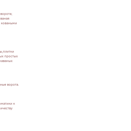
 ворота;
ованая
в коваными
ы,плитки
мых простых
 каваных
ные ворота.
оматики к
ничеству