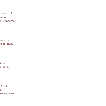
равильной
 забор
роизводстве
алконов,
ированные.
мена
 этажей.
рпича,
д,
 телефонам.