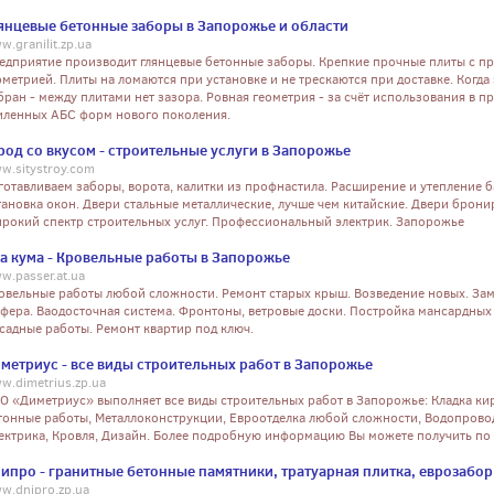
янцевые бетонные заборы в Запорожье и области
w.granilit.zp.ua
едприятие производит глянцевые бетонные заборы. Крепкие прочные плиты с п
ометрией. Плиты на ломаются при установке и не трескаются при доставке. Когда
бран - между плитами нет зазора. Ровная геометрия - за счёт использования в п
иленных АБС форм нового поколения.
род со вкусом - строительные услуги в Запорожье
w.sitystroy.com
готавливаем заборы, ворота, калитки из профнастила. Расширение и утепление б
тановка окон. Двери стальные металлические, лучше чем китайские. Двери брон
рокий спектр строительных услуг. Профессиональный электрик. Запорожье
а кума - Кровельные работы в Запорожье
w.passer.at.ua
овельные работы любой сложности. Ремонт старых крыш. Возведение новых. За
фера. Ваодосточная система. Фронтоны, ветровые доски. Постройка мансардных
садные работы. Ремонт квартир под ключ.
метриус - все виды строительных работ в Запорожье
w.dimetrius.zp.ua
О «Диметриус» выполняет все виды строительных работ в Запорожье: Кладка ки
тонные работы, Металлоконструкции, Евроотделка любой сложности, Водопрово
ектрика, Кровля, Дизайн. Более подробную информацию Вы можете получить по
ипро - гранитные бетонные памятники, тратуарная плитка, еврозабор
w.dnipro.zp.ua