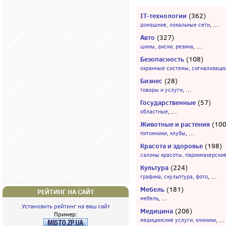
IT-технологии
(362)
...
домашние, локальные сети
,
Авто
(327)
...
шины, диски, резина
,
Безопасность
(108)
охранные системы, сигнализаци
Бизнес
(28)
...
товары и услуги
,
Государственные
(57)
...
областные
,
Животные и растения
(100
...
питомники, клубы
,
Красота и здоровье
(198)
салоны красоты, парикмахерски
Культура
(224)
...
графика, скульптура, фото
,
Мебель
(181)
РЕЙТИНГ НА САЙТ
...
мебель
,
Установить рейтинг на ваш сайт
Медицина
(206)
Пример:
...
медицинские услуги, клиники
,