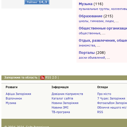
Музыка
(116)
музыкальные группы, коллектив
Образование
(215)
...
школы, гимназии, лицеи
,
Общественные организац
...
общественные
,
Отдых, развлечения, обще
...
знакомства
,
Порталы
(208)
...
доски объявлений
,
Запоріжжя та область
|
RSS 2.0
|
Розваги
Інформація
Огляди
Афіша Запоріжжя
Довідник підприємств
Про місто
Відпочинок
Каталог сайтів
7 Чудес Запоріжжя
Музика
Новини Запоріжжя
Фотоальбом Запорі
Новини ЗМІ
Обличчя нашого міс
ТВ-програма
RSS