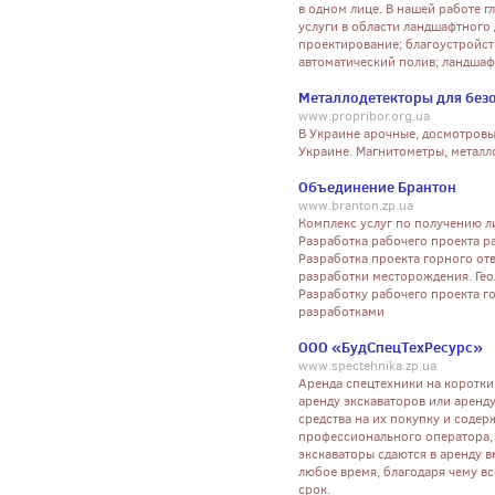
в одном лице. В нашей работе г
услуги в области ландшафтног
проектирование; благоустройств
автоматический полив; ландшаф
Металлодетекторы для без
www.propribor.org.ua
В Украине арочные, досмотровы
Украине. Магнитометры, металло
Объединение Брантон
www.branton.zp.ua
Комплекс услуг по получению л
Разработка рабочего проекта р
Разработка проекта горного отв
разработки месторождения. Ге
Разработку рабочего проекта г
разработками
ООО «БудСпецТехРесурс»
www.spectehnika.zp.ua
Аренда спецтехники на коротки
аренду экскаваторов или аренд
средства на их покупку и содер
профессионального оператора, 
экскаваторы сдаются в аренду 
любое время, благодаря чему в
срок.