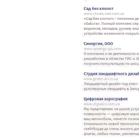
Сад без хлопот
www.chudo-sad.com.ua
«Сад без хлопот» - питомник д
«Sakura». Полный комплекс сер
водоемов, каскадов, ручьев, ал
устройство мозаичного покрыти
Синергия, ООО
www.synergy-gis.com
О компании и ее деятельности 
разработках в областях ГИС и З
получить консультацию по рас
Студия ландшафтного дизай
www.green-art.in.ua
Ландшафтный дизайн под ключ —
рукотворные ландшафты в Запо
Цифровая аэрография
www.digiaero.com.ua
Мы представляем на рынке усл
поверхности — цифровую аэро
ваш автомобиль, нанести полн
Уникальность новой технологии
скейтборда до стены жилого до
флагах, любых тканях, рекламных