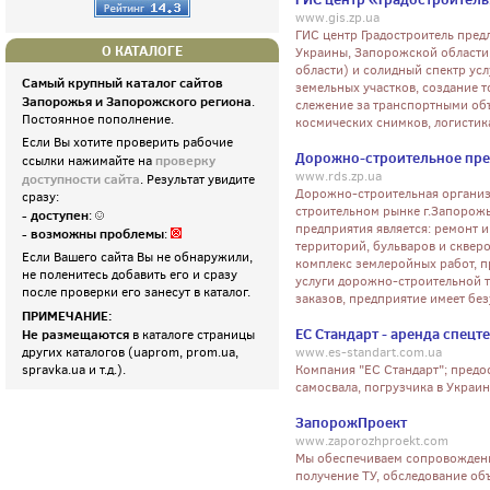
www.gis.zp.ua
ГИС центр Градостроитель пред
О КАТАЛОГЕ
Украины, Запорожской области
области) и солидный спектр ус
Самый крупный каталог сайтов
земельных участков, создание то
Запорожья и Запорожского региона
.
слежение за транспортными об
Постоянное пополнение.
космических снимков, логистик
Если Вы хотите проверить рабочие
Дорожно-строительное пр
проверку
ссылки нажимайте на
www.rds.zp.ua
доступности сайта
. Результат увидите
Дорожно-строительная организ
сразу:
строительном рынке г.Запорожь
- доступен
:
предприятия является: ремонт 
- возможны проблемы
:
территорий, бульваров и сквер
Если Вашего сайта Вы не обнаружили,
комплекс землеройных работ, п
не поленитесь добавить его и сразу
услуги дорожно-строительной т
после проверки его занесут в каталог.
заказов, предприятие имеет бе
ПРИМЕЧАНИЕ:
ЕС Стандарт - аренда спецт
Не размещаются
в каталоге страницы
других каталогов (uaprom, prom.ua,
www.es-standart.com.ua
spravka.ua и т.д.).
Компания "ЕС Стандарт"; предос
самосвала, погрузчика в Украи
ЗапорожПроект
www.zaporozhproekt.com
Мы обеспечиваем сопровождение
получение ТУ, обследование об