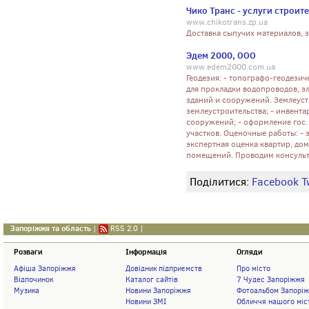
Чико Транс - услуги строит
www.chikotrans.zp.ua
Доставка сыпучих материалов, 
Эдем 2000, ООО
www.edem2000.com.ua
Геодезия: - топографо-геодезич
для прокладки водопроводов, эл
зданий и сооружений. Землеуст
землеустроительства; - инвент
сооружений; - оформление гос.
участков. Оценочные работы: - 
экспертная оценка квартир, до
помещений. Проводим консульт
Поділитися:
Facebook
T
Запоріжжя та область
|
RSS 2.0
|
Розваги
Інформація
Огляди
Афіша Запоріжжя
Довідник підприємств
Про місто
Відпочинок
Каталог сайтів
7 Чудес Запоріжжя
Музика
Новини Запоріжжя
Фотоальбом Запорі
Новини ЗМІ
Обличчя нашого міс