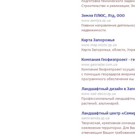
подготовка технического задани
Строительство и реализация; Э
Земля ПЛЮС, Лтд, ООО
www.zemlya.zp.ua
Главное направление деятельнос
недвижимости.
Карта Запорожья
www.map.misto.zp.ua
Карта Запорожья, области, Укр
Компания Геофизпроект - г
www.georadar.com.ua
Компания Геофизпроект осущест
с помощью георадаров америка
программного обеспечения мы м
Ландшафтный дизайн в Зап
www.sad-decor.zp.ua
Профессиональный ландшафтный 
растений, альпинарий.
Ландшафтный центр «Семи
semiramida.zp.ua
Творческая, креативная команда
озеленения территории. Для Ва
отвечающие Вашим требованиям 