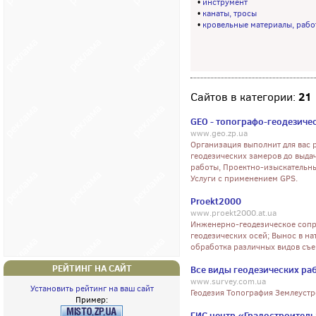
•
инструмент
•
канаты, тросы
•
кровельные материалы, рабо
21
Сайтов в категории:
GEO - топографо-геодезиче
www.geo.zp.ua
Организация выполнит для вас 
геодезических замеров до выда
работы, Проектно-изыскательны
Услуги с применением GPS.
Proekt2000
www.proekt2000.at.ua
Инженерно-геодезическое сопр
геодезических осей; Вынос в н
обработка различных видов съе
РЕЙТИНГ НА САЙТ
Все виды геодезических ра
www.survey.com.ua
Установить рейтинг на ваш сайт
Геодезия Топография Землеустр
Пример:
ГИС центр «Градостроител