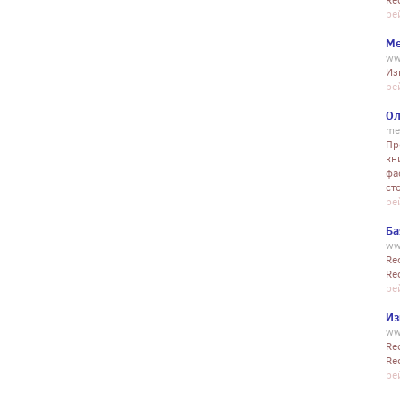
Re
ре
Ме
ww
Из
ре
Ол
me
Пр
кн
фа
ст
ре
Ба
ww
Re
Re
ре
Из
ww
Re
Re
ре