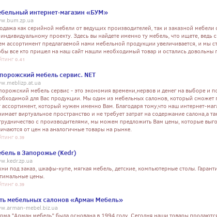
бельный интернет-магазин «БУМ»
w.bum.zp.ua
одажа как серийной мебели от ведущих производителей, так и заказной мебели
 индивидуальному проекту. Здесь вы найдете именно ту мебель, что ищете, ведь 
ем ассортимент предлагаемой нами мебельной продукции увеличивается, и мы с
обы все кто пришел на наш сайт нашли необходимый товар и остались довольны 
йтинг
0.41
порожский мебель сервис. NET
w.meblizp.at.ua
порожский мебель сервис - это экономия времени,нервов и денег на выборе и п
обходимой для Вас продукции. Мы один из мебельных салонов, который сможет
т ассортимент, который нужен именно Вам. Благодаря тому,что наш интернет-ма
нимает виртуальное пространство и не требует затрат на содержание салона,а та
трудничество с производителями, мы можем предложить Вам цены, которые выг
личаются от цен на аналогичные товары на рынке.
йтинг
0.39
бель в Запорожье (Kedr)
w.kedr.zp.ua
хни под заказ, шкафы-купе, мягкая мебель, детские, компьютерные столы. Гаранти
тимальные цены.
йтинг
0.39
ть мебельных салонов «Арман Мебель»
w.arman-mebel.biz.ua
рма "Арман мебель" была основана в 1994 году. Сегодня наши товары продаются