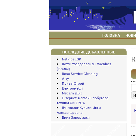
ГОЛОВНА
НОВИ
ПОСЛЕДНИЕ ДОБАВЛЕННЫЕ
К
NetPipe ISP
Котли твердопаливні Wichlacz
(Віхлач)
Rosa Service Cleaning
Arty
ПриватСтрой
Центромеблі
Мебель ДВК
Інтернет-магазин побутової
техніки ON.ZP.UA
Гинеколог Курило Инна
Александровна
Вина Запоріжжя
р