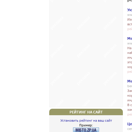
Ую
ww
Из
вс
ре
Ме
ww
На
на
ин
эт
хо
ре
Ме
be
За
ко
ин
В 
за
РЕЙТИНГ НА САЙТ
ре
Установить рейтинг на ваш сайт
Це
Пример:
ce