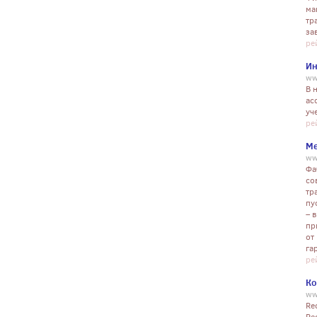
ма
тр
за
ре
Ин
ww
В 
ас
уч
ре
Ме
ww
Фа
со
тр
пу
– 
пр
от
га
ре
Ко
ww
Re