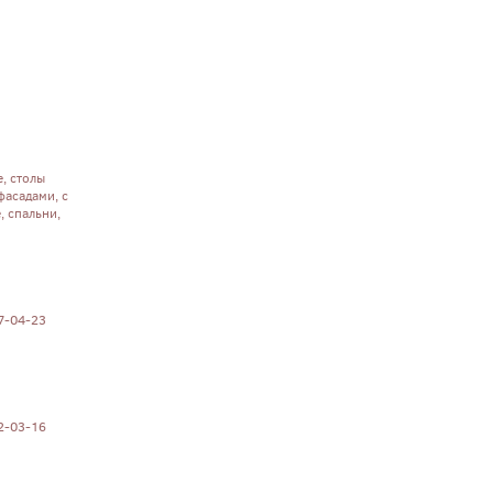
, столы
фасадами, с
, спальни,
07-04-23
12-03-16