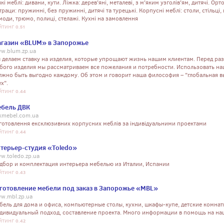
які меблі: дивани, кути. Ліжка: дерев'яні, металеві, з м'яким узголів'ям, дитячі. Ор
траци: пружинні, без пружинні, дитячі та турецькі. Корпусні меблі: столи, стільці,
моди, трюмо, полиці, стелажі. Кухні на замовлення
йтинг
0.51
газин «BLUM» в Запорожье
w.blum.zp.ua
 делаем ставку на изделия, которые упрощают жизнь нашим клиентам. Перед ра
бого изделия мы рассматриваем все пожелания и потребности. Использовать на
лжно быть выгодно каждому. Об этом и говорит наша философия – "глобальная в
х".
йтинг
0.44
бель ДВК
kmebel.com.ua
готовлення ексклюзивних корпусних меблів за індивідуальними проектами
йтинг
0.44
терьер-студия «Toledo»
w.toledo.zp.ua
дбор и комплектация интерьера мебелью из Италии, Испании
йтинг
0.43
готовление мебели под заказ в Запорожье «MBL»
w.mbl.zp.ua
бель для дома и офиса, компьютерные столы, кухни, шкафы-купе, детские комнат
дивидуальный подход, составление проекта. Много информации в помощь на на
йтинг
0.42