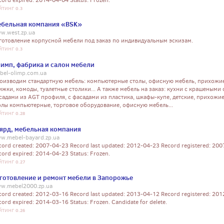
cord expired: 2014-04-04 Status: Frozen.
йтинг
0.3
бельная компания «BSK»
w.west.zp.ua
готовление корпусной мебели под заказ по индивидуальным эскизам.
йтинг
0.3
имп, фабрика и салон мебели
bel-olimp.com.ua
оизводим стандартную мебель: компьютерные столы, офисную мебель, прихожие
ижки, комоды, туалетные столики... А также мебель на заказ: кухни с крашеными 
садами из AGT профиля, с фасадами из пластика, шкафы-купе, детские, прихожие
олы компьютерные, торговое оборудование, офисную мебель...
йтинг
0.28
ярд, мебельная компания
w.mebel-bayard.zp.ua
cord created: 2007-04-23 Record last updated: 2012-04-23 Record registered: 20
cord expired: 2014-04-23 Status: Frozen.
йтинг
0.27
готовление и ремонт мебели в Запорожье
w.mebel2000.zp.ua
cord created: 2012-03-16 Record last updated: 2013-04-12 Record registered: 20
cord expired: 2014-03-16 Status: Frozen. Candidate for delete.
йтинг
0.26