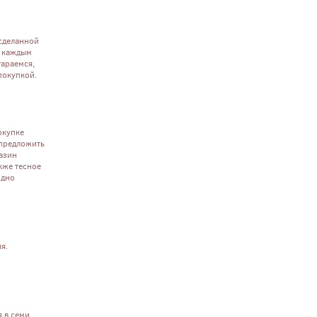
 сделанной
с каждым
тараемся,
покупкой.
окупке
 предложить
газин
кже тесное
одно
я.
 в семи