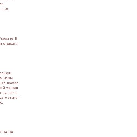
ли
енных
Украине. В
з отдыха и
ользуя
ханизмы
ов, кресел,
дой модели
отрудники,
дого этапа –
ю,
07-04-04