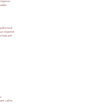
топедичні
 шафи,
зработкой
ши изделия
ыгода для
ы.
шем сайте.