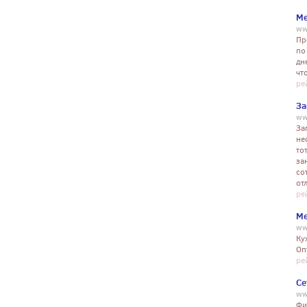
Ме
ww
Пр
по
дн
чт
ре
За
ww
За
не
то
за
со
от
ре
Ме
ww
Ку
Оп
ре
Се
ww
Фи