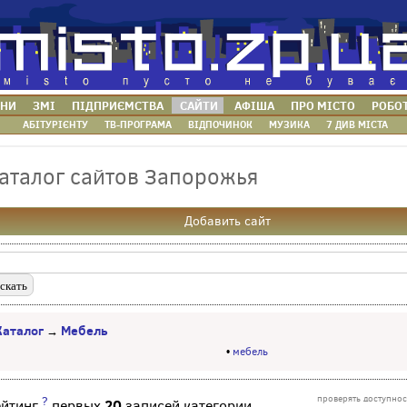
НИ
ЗМІ
ПІДПРИЄМСТВА
САЙТИ
АФІША
ПРО МІСТО
РОБО
АБІТУРІЄНТУ
ТВ-ПРОГРАМА
ВІДПОЧИНОК
МУЗИКА
7 ДИВ МІСТА
аталог сайтов Запорожья
Добавить сайт
Каталог
Мебель
→
•
мебель
проверять доступнос
?
20
ейтинг
первых
записей категории