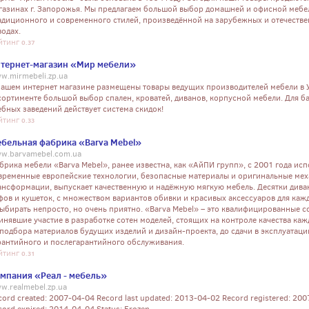
газинах г. Запорожья. Мы предлагаем большой выбор домашней и офисной мебе
адиционного и современного стилей, произведённой на зарубежных и отечеств
водах.
йтинг
0.37
тернет-магазин «Мир мебели»
w.mirmebeli.zp.ua
нашем интернет магазине размещены товары ведущих производителей мебели в 
сортименте большой выбор спален, кроватей, диванов, корпусной мебели. Для ба
ебных заведений действует система скидок!
йтинг
0.33
бельная фабрика «Barva Mebel»
w.barvamebel.com.ua
брика мебели «Barva Mebel», ранее известна, как «АйПИ групп», с 2001 года исп
временные европейские технологии, безопасные материалы и оригинальные ме
ансформации, выпускает качественную и надёжную мягкую мебель. Десятки диван
фов и кушеток, с множеством вариантов обивки и красивых аксессуаров для каж
выбирать непросто, но очень приятно. «Barva Mebel» – это квалифицированные с
инявшие участие в разработке сотен моделей, стоящих на контроле качества каж
 подбора материалов будущих изделий и дизайн-проекта, до сдачи в эксплуатаци
рантийного и послегарантийного обслуживания.
йтинг
0.31
мпания «Реал - мебель»
w.realmebel.zp.ua
cord created: 2007-04-04 Record last updated: 2013-04-02 Record registered: 20