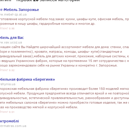
т-Мебель Запорожье
w.mebel-zp.at.ua
готовление корпусной мебели под заказ: кухни, шкафы-купе, офисная мебель, п
троенные в нишу шкафы, гардиробные комнаты и многое др.
йтинг
0.95
бель для Вас
w.vav.ucoz.ua
 нашем сайте Вы Найдете широчайший ассортимент мебели для дома: стенки, спа
боре и поэлементно), кровати, матрасы, комоды, шкафы- купе(стандартные и
дивидуальный заказ),мебель для детских комнат, прихожие, наборные системы, к
о ведущих Украинских фабрик, которые на протяжении 15 лет сотрудничества с 
рошо зарекомендовали себя на рынке Украины и конкретно г. Запорожья.
йтинг
0.52
бельная фабрика «Берегиня»
rehynia.ua
порожская мебельная фабрика «Берегиня» производит более 150 моделей мягко
рпусной мебели. Продукция предприятия всегда отличается яркой и не повторно
дивидуальностью, эстетической привлекательностью, разнообразием и доступн
сети мебельных салонов «Берегиня» можно приобрести готовые изделия, так же 
каз на производство мягкой и корпусной мебели.
йтинг
0.51
нтромеблі
ntrmatras.com.ua