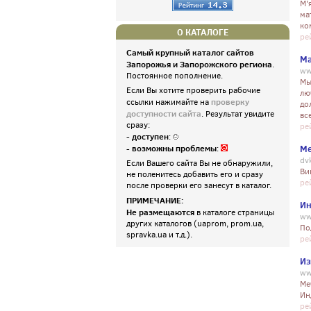
М'
ма
ко
О КАТАЛОГЕ
ре
Самый крупный каталог сайтов
Ма
Запорожья и Запорожского региона
.
ww
Постоянное пополнение.
Мы
Если Вы хотите проверить рабочие
лю
проверку
ссылки нажимайте на
до
доступности сайта
. Результат увидите
все
сразу:
ре
- доступен
:
- возможны проблемы
Ме
:
dv
Если Вашего сайта Вы не обнаружили,
Ви
не поленитесь добавить его и сразу
ре
после проверки его занесут в каталог.
ПРИМЕЧАНИЕ:
Ин
Не размещаются
в каталоге страницы
ww
других каталогов (uaprom, prom.ua,
По
spravka.ua и т.д.).
ре
Из
ww
Ме
Ин
ре