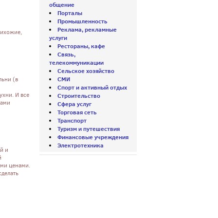
общение
Порталы
Промышленность
Реклама, рекламные
рихожие,
услуги
Рестораны, кафе
Связь,
телекоммуникации
Сельское хозяйство
СМИ
льни (в
Спорт и активный отдых
ухни. И все
Строительство
нами
Сфера услуг
Торговая сеть
Транспорт
Туризм и путешествия
Финансовые учреждения
Электротехника
й и
й
ыми ценами.
сделать