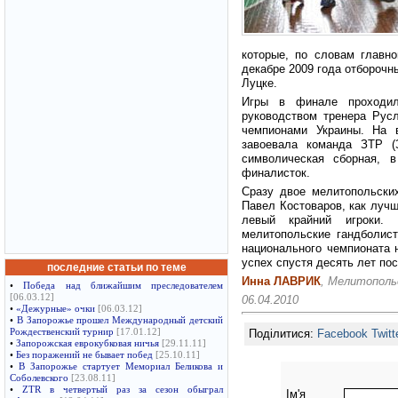
которые, по словам главн
декабре 2009 года отборочн
Луцке.
Игры в финале проходил
руководством тренера Русл
чемпионами Украины. На 
завоевала команда ЗТР (
символическая сборная, 
финалисток.
Сразу двое мелитопольски
Павел Костоваров, как луч
левый крайний игроки.
мелитопольские гандболис
национального чемпионата 
успех спустя десять лет по
последние статьи по теме
Инна ЛАВРИК
, Мелитополь
•
Победа над ближайшим преследователем
[06.03.12]
06.04.2010
•
«Дежурные» очки
[06.03.12]
•
В Запорожье прошел Международный детский
Поділитися:
Facebook
Twitt
Рождественский турнир
[17.01.12]
•
Запорожская еврокубковая ничья
[29.11.11]
•
Без поражений не бывает побед
[25.10.11]
•
В Запорожье стартует Мемориал Беликова и
Соболевского
[23.08.11]
•
ZTR в четвертый раз за сезон обыграл
Ім'я