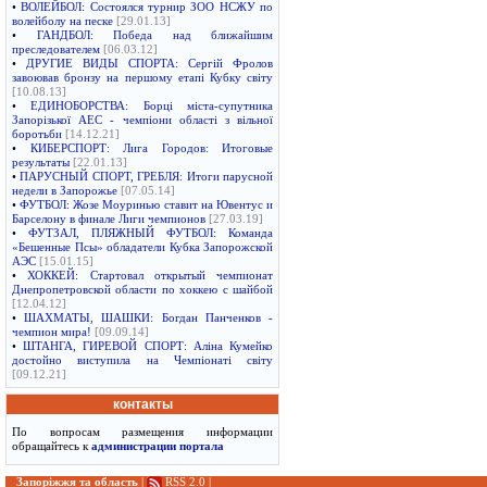
•
ВОЛЕЙБОЛ: Состоялся турнир ЗОО НСЖУ по
волейболу на песке
[29.01.13]
•
ГАНДБОЛ: Победа над ближайшим
преследователем
[06.03.12]
•
ДРУГИЕ ВИДЫ СПОРТА: Сергій Фролов
завоював бронзу на першому етапі Кубку світу
[10.08.13]
•
ЕДИНОБОРСТВА: Борці міста-супутника
Запорізької АЕС - чемпіони області з вільної
боротьби
[14.12.21]
•
КИБЕРСПОРТ: Лига Городов: Итоговые
результаты
[22.01.13]
•
ПАРУСНЫЙ СПОРТ, ГРЕБЛЯ: Итоги парусной
недели в Запорожье
[07.05.14]
•
ФУТБОЛ: Жозе Моуринью ставит на Ювентус и
Барселону в финале Лиги чемпионов
[27.03.19]
•
ФУТЗАЛ, ПЛЯЖНЫЙ ФУТБОЛ: Команда
«Бешенные Псы» обладатели Кубка Запорожской
АЭС
[15.01.15]
•
ХОККЕЙ: Стартовал открытый чемпионат
Днепропетровской области по хоккею с шайбой
[12.04.12]
•
ШАХМАТЫ, ШАШКИ: Богдан Панченков -
чемпион мира!
[09.09.14]
•
ШТАНГА, ГИРЕВОЙ СПОРТ: Аліна Кумейко
достойно виступила на Чемпіонаті світу
[09.12.21]
контакты
По вопросам размещения информации
обращайтесь к
администрации портала
Запоріжжя та область
|
RSS 2.0
|