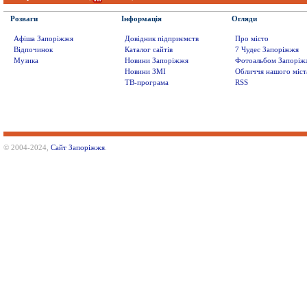
Розваги
Інформація
Огляди
Афіша Запоріжжя
Довідник підприємств
Про місто
Відпочинок
Каталог сайтів
7 Чудес Запоріжжя
Музика
Новини Запоріжжя
Фотоальбом Запоріж
Новини ЗМІ
Обличчя нашого міст
ТВ-програма
RSS
© 2004-2024,
Сайт Запоріжжя
.