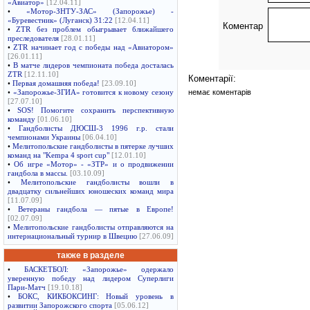
«Авиатор»
[12.04.11]
•
«Мотор-ЗНТУ-ЗАС» (Запорожье) -
«Буревестник» (Луганск) 31:22
[12.04.11]
Коментар
•
ZTR без проблем обыгрывает ближайшего
преследователя
[28.01.11]
•
ZTR начинает год с победы над «Авиатором»
[26.01.11]
•
В матче лидеров чемпионата победа досталась
ZTR
[12.11.10]
Коментарії:
•
Первая домашняя победа!
[23.09.10]
немає коментарів
•
«Запорожье-ЗГИА» готовится к новому сезону
[27.07.10]
•
SOS! Помогите сохранить перспективную
команду
[01.06.10]
•
Гандболисты ДЮСШ-3 1996 г.р. стали
чемпионами Украины
[06.04.10]
•
Мелитопольские гандболисты в пятерке лучших
команд на "Kempa 4 sport cup"
[12.01.10]
•
Об игре «Мотор» - «ЗТР» и о продвижении
гандбола в массы.
[03.10.09]
•
Мелитопольские гандболисты вошли в
двадцатку сильнейших юношеских команд мира
[11.07.09]
•
Ветераны гандбола — пятые в Европе!
[02.07.09]
•
Мелитопольские гандболисты отправляются на
интернациональный турнир в Швецию
[27.06.09]
также в разделе
•
БАСКЕТБОЛ: «Запорожье» одержало
уверенную победу над лидером Суперлиги
Пари-Матч
[19.10.18]
•
БОКС, КИКБОКСИНГ: Новый уровень в
развитии Запорожского спорта
[05.06.12]