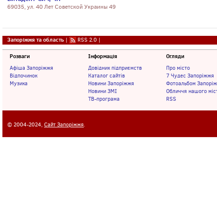
69035, ул. 40 Лет Советской Украины 49
Запоріжжя та область
|
RSS 2.0
|
Розваги
Інформація
Огляди
Афіша Запоріжжя
Довідник підприємств
Про місто
Відпочинок
Каталог сайтів
7 Чудес Запоріжжя
Музика
Новини Запоріжжя
Фотоальбом Запорі
Новини ЗМІ
Обличчя нашого міс
ТВ-програма
RSS
© 2004-2024,
Сайт Запоріжжя
.