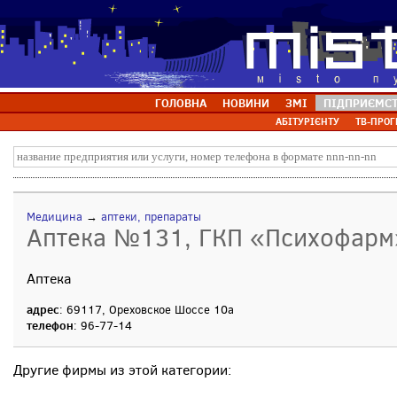
ГОЛОВНА
НОВИНИ
ЗМІ
ПІДПРИЄМС
АБІТУРІЄНТУ
ТВ-ПРОГ
Медицина
→
аптеки, препараты
Аптека №131, ГКП «Психофарм
Аптека
адрес
: 69117, Ореховское Шоссе 10а
телефон
: 96-77-14
Другие фирмы из этой категории: