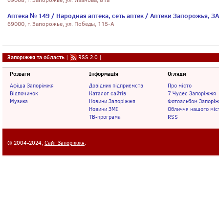
69068, г. Запорожье, ул. Иванова, 81а
Аптека № 149 / Народная аптека, сеть аптек / Аптеки Запорожья, З
69000, г. Запорожье, ул. Победы, 115-А
Запоріжжя та область
|
RSS 2.0
|
Розваги
Інформація
Огляди
Афіша Запоріжжя
Довідник підприємств
Про місто
Відпочинок
Каталог сайтів
7 Чудес Запоріжжя
Музика
Новини Запоріжжя
Фотоальбом Запорі
Новини ЗМІ
Обличчя нашого міс
ТВ-програма
RSS
© 2004-2024,
Сайт Запоріжжя
.