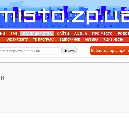
НИ
ЗМІ
ПІДПРИЄМСТВА
САЙТИ
АФІША
ПРО МІСТО
РОБО
АБІТУРІЄНТУ
ТВ-ПРОГРАМА
ВІДПОЧИНОК
МУЗИКА
7 ДИВ МІСТА
Добавить предприя
ек