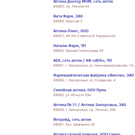
Аптека Доктор МОМ, сеть аптек
69063, пр. Ленина 44
Вита Фарм, ЗАО
69060, Красная 3
Аптека-Плюс, ООО
69057, 40 Лет Советской Украины 64
Натали-Фарм, ЧП
69002, Героев Сталинграда 50
АЕК, сеть аптек / КФ «АЕК», ЧП
69091, г. Запорожье, ул. Нижнеднепровская, 14
Фармацевтическая фабрика «Виола», ЗАО
69065, г. Запорожье, ул. Складская, 4
Семейная аптека, ООО Пума
69083, ул. Юности 59а
Аптека № 31 / Аптеки Запорожья, ЗАО
69000, г. Запорожье, пр. Ленина, 200
Интрейд, сеть аптек
69001, бул. Шевченко 25
Аптека скорой помощи, ООО Синко