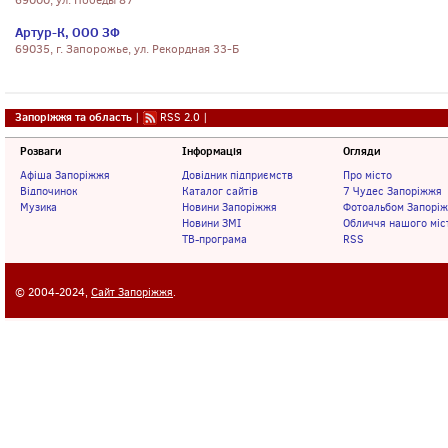
69000, ул. Победы 87
Артур-К, ООО ЗФ
69035, г. Запорожье, ул. Рекордная 33-Б
Запоріжжя та область
|
RSS 2.0
|
Розваги
Інформація
Огляди
Афіша Запоріжжя
Довідник підприємств
Про місто
Відпочинок
Каталог сайтів
7 Чудес Запоріжжя
Музика
Новини Запоріжжя
Фотоальбом Запорі
Новини ЗМІ
Обличчя нашого міс
ТВ-програма
RSS
© 2004-2024,
Сайт Запоріжжя
.