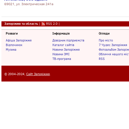
69021, ул. Электрическая 241а
Запоріжжя та область
|
RSS 2.0
|
Розваги
Інформація
Огляди
Афіша Запоріжжя
Довідник підприємств
Про місто
Відпочинок
Каталог сайтів
7 Чудес Запоріжжя
Музика
Новини Запоріжжя
Фотоальбом Запорі
Новини ЗМІ
Обличчя нашого міс
ТВ-програма
RSS
© 2004-2024,
Сайт Запоріжжя
.