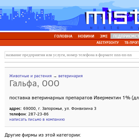
ГОЛОВНА
НОВИНИ
ЗМІ
ПІДПРИЄМС
АБІТУРІЄНТУ
ТВ-ПРОГ
Животные и растения
→
ветеринария
Гальфа, ООО
поставка ветеринарных препаратов Ивермектин 1% (для
адрес
: 69000, г. Запорожье, ул. Фонвизина 3
телефон
: 287-23-86
написать письмо в компанию
Другие фирмы из этой категории: