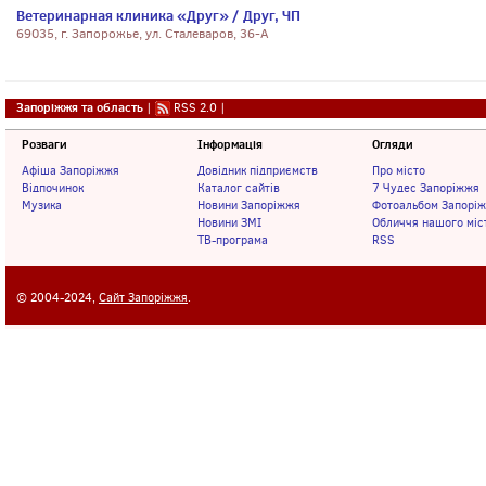
Ветеринарная клиника «Друг» / Друг, ЧП
69035, г. Запорожье, ул. Сталеваров, 36-А
Запоріжжя та область
|
RSS 2.0
|
Розваги
Інформація
Огляди
Афіша Запоріжжя
Довідник підприємств
Про місто
Відпочинок
Каталог сайтів
7 Чудес Запоріжжя
Музика
Новини Запоріжжя
Фотоальбом Запорі
Новини ЗМІ
Обличчя нашого міс
ТВ-програма
RSS
© 2004-2024,
Сайт Запоріжжя
.