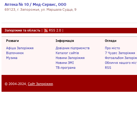
Аптека № 10 / Мед-Сервис, ООО
69123, г. Запорожье, ул. Маршала Судца, 9
Запоріжжя та область
|
RSS 2.0
|
Розваги
Інформація
Огляди
Афіша Запоріжжя
Довідник підприємств
Про місто
Відпочинок
Каталог сайтів
7 Чудес Запоріжжя
Музика
Новини Запоріжжя
Фотоальбом Запорі
Новини ЗМІ
Обличчя нашого міс
ТВ-програма
RSS
© 2004-2024,
Сайт Запоріжжя
.