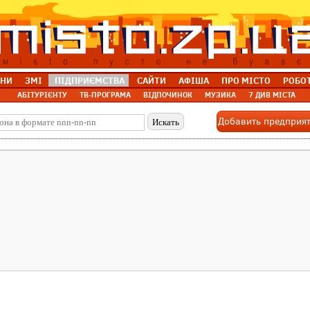
НИ
ЗМІ
ПІДПРИЄМСТВА
САЙТИ
АФІША
ПРО МІСТО
РОБО
АБІТУРІЄНТУ
ТВ-ПРОГРАМА
ВІДПОЧИНОК
МУЗИКА
7 ДИВ МІСТА
Добавить предприя