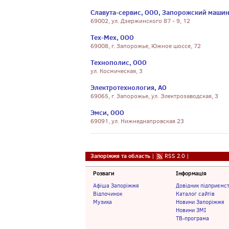
Славута-сервис, ООО, Запорожский маши
69002, ул. Дзержинского 87 - 9, 12
Тех-Мех, ООО
69008, г. Запорожье, Южное шоссе, 72
Технополис, ООО
ул. Космическая, 3
Электротехнология, АО
69065, г. Запорожье, ул. Электрозаводская, 3
Эмси, ООО
69091, ул. Нижнеднапровская 23
Запоріжжя та область
|
RSS 2.0
|
Розваги
Інформація
Афіша Запоріжжя
Довідник підприємс
Відпочинок
Каталог сайтів
Музика
Новини Запоріжжя
Новини ЗМІ
ТВ-програма