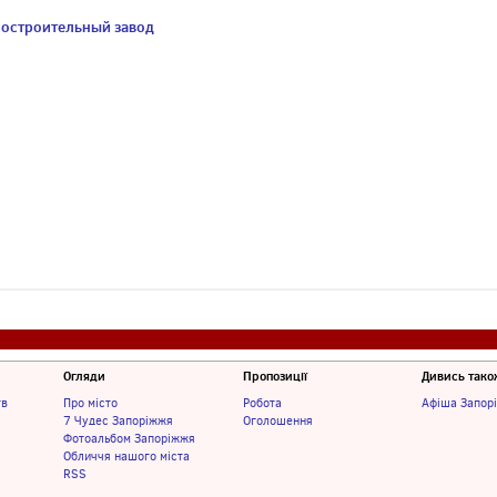
ностроительный завод
Огляди
Пропозиції
Дивись тако
тв
Про місто
Робота
Афіша Запор
7 Чудес Запоріжжя
Оголошення
Фотоальбом Запоріжжя
Обличчя нашого міста
RSS