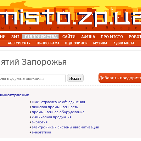
НИ
ЗМІ
ПІДПРИЄМСТВА
САЙТИ
АФІША
ПРО МІСТО
РОБО
АБІТУРІЄНТУ
ТВ-ПРОГРАМА
ВІДПОЧИНОК
МУЗИКА
7 ДИВ МІСТА
иятий Запорожья
Добавить предприя
шиностроение
•
НИИ, отраслевые объединения
•
пищевая промышленность
•
промышленное оборудование
•
химическая продукция
•
экология
•
электроника и системы автоматизации
•
энергетика