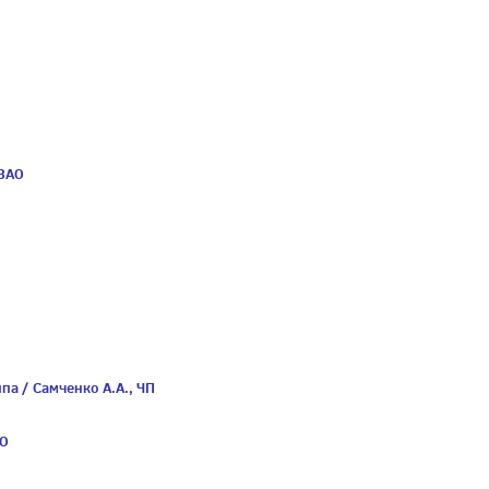
 ЗАО
а / Самченко А.А., ЧП
ОО