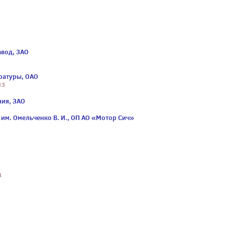
вод, ЗАО
ратуры, ОАО
13
ния, ЗАО
м. Омельченко В. И., ОП АО «Мотор Сич»
3