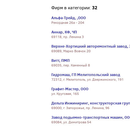
32
Фирм в категории:
Альфа-Трейд, ,ООО
Рекордная 26а - 204
Аннар, КФ, ЧП
69118, пр. Ленина 3
Верхне-Хортицкий авторемонтный завод,
69089, Марко Вовчок 20
Витт, ПМП
69035, пер. Каменный 8
Гидромаш, ГП Мелитопольский завод
72312, г. Мелитополь, ул. Дзержинского, 191
Графит-Мастер, ООО
ул. Круговая, 165
Дельта Инжиниринг, конструкторская групп
69000, г. Запорожье, пр. Ленина, 96
Завод подьемно-транспортных машин, О
69084, ул. Димитрова 54