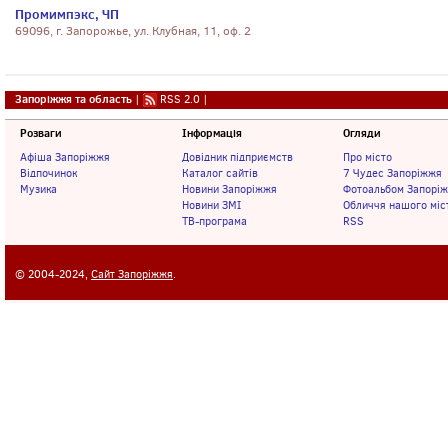
Промимпэкс, ЧП
69096, г. Запорожье, ул. Клубная, 11, оф. 2
Запоріжжя та область
|
RSS 2.0
|
Розваги
Інформація
Огляди
Афіша Запоріжжя
Довідник підприємств
Про місто
Відпочинок
Каталог сайтів
7 Чудес Запоріжжя
Музика
Новини Запоріжжя
Фотоальбом Запорі
Новини ЗМІ
Обличчя нашого міс
ТВ-програма
RSS
© 2004-2024,
Сайт Запоріжжя
.