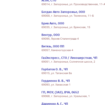
Асон, СТО
69014, г. Запорожье, ул. Производственная, 11-
Богдан-Авто Запорожье, ООО
69000, г. Запорожье, ул. Тюленина, 11-Б
Брив Авто, ООО
69035, г. Запорожье, ул. Брянская, 15
Вентур, ООО
69095, Героев Сталинграда 4
Витязь, ООО ПП
69057, Каменогорская 4
ГазЭкспресс, СТО / Лихошерстная, ЧП
69051, г. Запорожье, Солнечное шоссе, 2
Горбатов О. В., ЧП
69015, ул. Таганская 8а
Гордиенко В. В., ЧП
69093, ул. Хакасская 1
ГП, МОУ, (ЗАЗ), ВЧА, 0652
69068, г. Запорожье, ул. Уральская, 1
Дариенко А. Г., ЧП