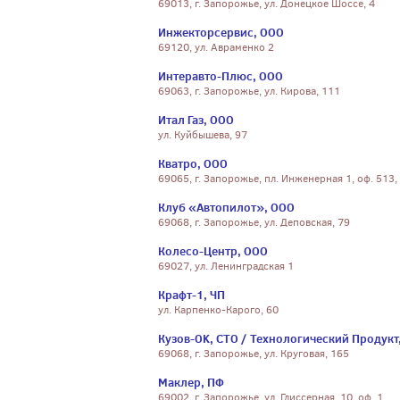
69013, г. Запорожье, ул. Донецкое Шоссе, 4
Инжекторсервис, ООО
69120, ул. Авраменко 2
Интеравто-Плюс, ООО
69063, г. Запорожье, ул. Кирова, 111
Итал Газ, ООО
ул. Куйбышева, 97
Кватро, ООО
69065, г. Запорожье, пл. Инженерная 1, оф. 513,
Клуб «Автопилот», ООО
69068, г. Запорожье, ул. Деповская, 79
Колесо-Центр, ООО
69027, ул. Ленинградская 1
Крафт-1, ЧП
ул. Карпенко-Карого, 60
Кузов-OK, СТО / Технологический Продукт
69068, г. Запорожье, ул. Круговая, 165
Маклер, ПФ
69002, г. Запорожье, ул. Глиссерная, 10, оф. 1