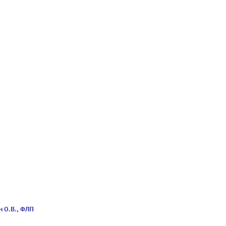
 О.В., ФЛП