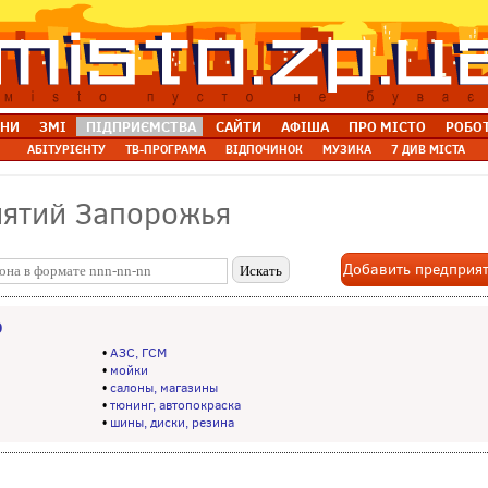
НИ
ЗМІ
ПІДПРИЄМСТВА
САЙТИ
АФІША
ПРО МІСТО
РОБО
АБІТУРІЄНТУ
ТВ-ПРОГРАМА
ВІДПОЧИНОК
МУЗИКА
7 ДИВ МІСТА
иятий Запорожья
Добавить предприя
О
•
АЗС, ГСМ
•
мойки
•
салоны, магазины
•
тюнинг, автопокраска
•
шины, диски, резина