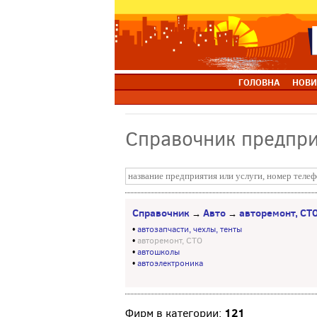
ГОЛОВНА
НОВИ
Справочник предпр
Справочник
Авто
авторемонт, СТ
→
→
•
автозапчасти, чехлы, тенты
•
авторемонт, СТО
•
автошколы
•
автоэлектроника
121
Фирм в категории: