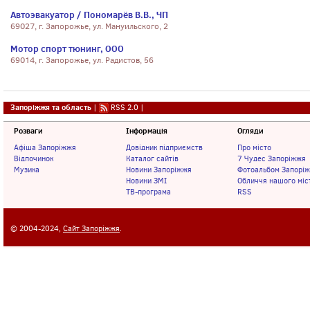
Автоэвакуатор / Пономарёв В.В., ЧП
69027, г. Запорожье, ул. Мануильского, 2
Мотор спорт тюнинг, ООО
69014, г. Запорожье, ул. Радистов, 56
Запоріжжя та область
|
RSS 2.0
|
Розваги
Інформація
Огляди
Афіша Запоріжжя
Довідник підприємств
Про місто
Відпочинок
Каталог сайтів
7 Чудес Запоріжжя
Музика
Новини Запоріжжя
Фотоальбом Запорі
Новини ЗМІ
Обличчя нашого міс
ТВ-програма
RSS
© 2004-2024,
Сайт Запоріжжя
.