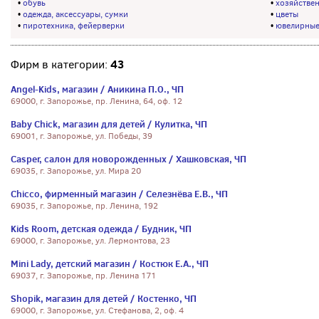
•
обувь
•
хозяйствен
•
одежда, аксессуары, сумки
•
цветы
•
пиротехника, фейерверки
•
ювелирные
43
Фирм в категории:
Angel-Kids, магазин / Аникина П.О., ЧП
69000, г. Запорожье, пр. Ленина, 64, оф. 12
Baby Chiсk, магазин для детей / Кулитка, ЧП
69001, г. Запорожье, ул. Победы, 39
Casper, салон для новорожденных / Хашковская, ЧП
69035, г. Запорожье, ул. Мира 20
Chicco, фирменный магазин / Селезнёва Е.В., ЧП
69035, г. Запорожье, пр. Ленина, 192
Kids Room, детская одежда / Будник, ЧП
69000, г. Запорожье, ул. Лермонтова, 23
Mini Lady, детский магазин / Костюк Е.А., ЧП
69037, г. Запорожье, пр. Ленина 171
Shopik, магазин для детей / Костенко, ЧП
69000, г. Запорожье, ул. Стефанова, 2, оф. 4