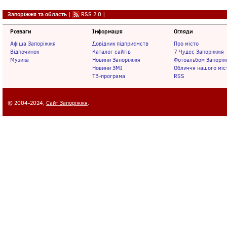
Запоріжжя та область
|
RSS 2.0
|
Розваги
Інформація
Огляди
Афіша Запоріжжя
Довідник підприємств
Про місто
Відпочинок
Каталог сайтів
7 Чудес Запоріжжя
Музика
Новини Запоріжжя
Фотоальбом Запорі
Новини ЗМІ
Обличчя нашого міс
ТВ-програма
RSS
© 2004-2024,
Сайт Запоріжжя
.