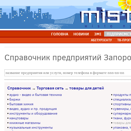
ГОЛОВНА
НОВИНИ
ЗМІ
ПІДПРИЄМС
АБІТУРІЄНТУ
ТВ-ПРОГ
Справочник предприятий Запор
Справочник
Торговая сеть
товары для детей
→
→
•
аудио - видео и бытовая техника
•
продукты п
•
биржи
•
специализ
•
бытовая химия
•
спортивны
•
видео, аудио и пр. продукция
•
сувениры, 
•
инструменты и оборудование
•
супермарк
•
канцтовары
•
ткани, фур
•
книжные магазины
•
товары для
•
музыкальные инструменты
•
упаковка, 