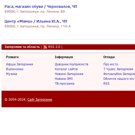
Раса, магазин обуви / Черновалов, ЧП
69000, г. Запорожье, пр. Ленина, 89
Центр «Мама» / Ильина Ю.А., ЧП
69000, г. Запорожье, пр. Ленина, 110-А
Запоріжжя та область
|
RSS 2.0
|
Розваги
Інформація
Огляди
Афіша Запоріжжя
Довідник підприємств
Про місто
Відпочинок
Каталог сайтів
7 Чудес Запоріжжя
Музика
Новини Запоріжжя
Фотоальбом Запорі
Новини ЗМІ
Обличчя нашого міс
ТВ-програма
RSS
© 2004-2024,
Сайт Запоріжжя
.