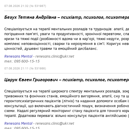
07.08.2026 21:32 (№ 531987)
Безух Тетяна Андріївна – психіатр, психолог, психоте
Спеціалізується на терапії ментальних розладів та труднощів: апатії, 
погіршення пам'яті, уваги та продуктивності, хронічної перевтоми, спа
кризи та тяжкі події (розбіжності вдома чи в кар'єрі, тяжкі недуги, р
комплекс неповноцінності, сварки та нерозуміння в сім'ї. Коригує не
цінностей, душевні травми та емоційний дисбаланс.
Renesans Mental
- renesans.clinic@ukr.net
тел.: 095 600-15-15
07.08.2026 21:11 (№ 531986)
Царук Євген Григорович – психіатр, психолог, психоте
Спеціалізується на терапії широкого спектру ментальних розладів, зо
тривожних та фонічних станів, емоційного вигоряння, апатії, сну та 
геронтопсихіатричних пацієнтів (літніх) та надання допомоги особам 
консультації, що включають діагностичний пошук, визначення робочог
схеми. Надалі регулярний моніторинг стану пацієнта для точного кор
терапії. Додаткова перевага: вільно консультує пацієнтів англійською (E
Renesans Mental
- renesans.clinic@ukr.net
тел.: 095 600-15-15