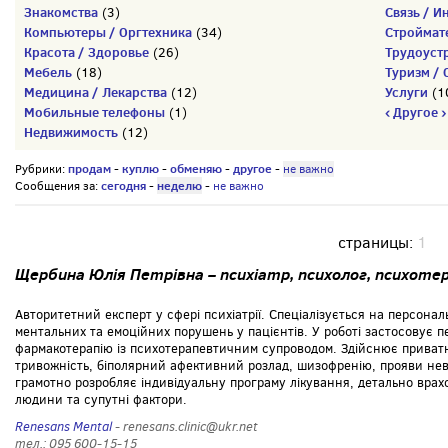
Знакомства
Связь / И
(3)
Компьютеры / Оргтехника
Строймат
(34)
Красота / Здоровье
Трудоуст
(26)
Мебель
Туризм / 
(18)
Медицина / Лекарства
Услуги
(12)
(1
Мобильные телефоны
‹ Другое ›
(1)
Недвижимость
(12)
продам
куплю
обменяю
другое
Рубрики:
-
-
-
-
не важно
сегодня
неделю
Сообщения за:
-
-
не важно
страницы:
1
Щербина Юлія Петрівна – психіатр, психолог, психот
Авторитетний експерт у сфері психіатрії. Спеціалізується на персонал
ментальних та емоційних порушень у пацієнтів. У роботі застосовує 
фармакотерапію із психотерапевтичним супроводом. Здійснює приватн
тривожність, біполярний афективний розлад, шизофренію, прояви невр
грамотно розробляє індивідуальну програму лікування, детально вра
людини та супутні фактори.
Renesans Mental
- renesans.clinic@ukr.net
тел.: 095 600-15-15