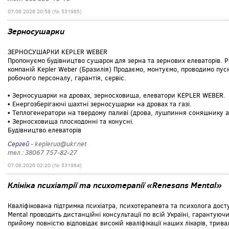
07.08.2026 20:58 (№ 531985)
Зерносушарки
ЗЕРНОСУШАРКИ KEPLER WEBER
Пропонуємо будівництво сушарок для зерна та зернових елеваторів. 
компаній Kepler Weber (Бразилія) Продаємо, монтуємо, проводимо п
робочого персоналу, гарантія, сервіс.
• Зерносушарки на дровах, зерносховища, елеватори KEPLER WEBER.
• Енергозберігаючі шахтні зерносушарки на дровах та газі.
• Теплогенератори на твердому паливі (дрова, лушпиння соняшнику аб
• Зерносховища плоскодонні та конусні.
Будівництво елеваторів
Сергей
- keplerua@ukr.net
тел.: 38067 757-82-27
07.08.2026 02:20 (№ 531984)
Клініка психіатрії та психотерапії «Renesans Mental»
Кваліфікована підтримка психіатра, психотерапевта та психолога доступ
Mental проводить дистанційні консультації по всій Україні, гарантуюч
прийому повністю відповідає високій кваліфікації наших лікарів, тривал