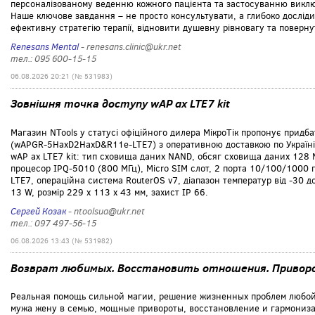
персоналізованому веденню кожного пацієнта та застосуванню викл
Наше ключове завдання – не просто консультувати, а глибоко дослі
ефективну стратегію терапії, відновити душевну рівновагу та поверну
Renesans Mental
- renesans.clinic@ukr.net
тел.: 095 600-15-15
06.08.2026 20:21 (№ 531983)
Зовнішня точка доступу wAP ax LTE7 kit
Магазин NTools у статусі офіційного дилера МікроТік пропонує придба
(wAPGR-5HaxD2HaxD&R11e-LTE7) з оперативною доставкою по Україні. 
wAP ax LTE7 kit: тип сховища даних NAND, обсяг сховища даних 128 
процесор IPQ-5010 (800 МГц), Micro SIM слот, 2 порта 10/100/1000 по
LTE7, операційна система RouterOS v7, діапазон температур від -30 
13 W, розмір 229 x 113 x 43 мм, захист IP 66.
Сергей Козак
- ntoolsua@ukr.net
тел.: 097 497-56-15
06.08.2026 13:43 (№ 531982)
Возврат любимых. Восстановить отношения. Приворо
Реальная помощь сильной магии, решение жизненных проблем любой
мужа жену в семью, мощные привороты, восстановление и гармониза