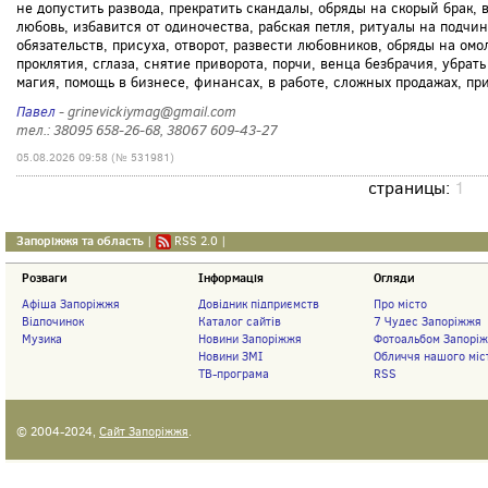
не допустить развода, прекратить скандалы, обряды на скорый брак,
любовь, избавится от одиночества, рабская петля, ритуалы на подчи
обязательств, присуха, отворот, развести любовников, обряды на ом
проклятия, сглаза, снятие приворота, порчи, венца безбрачия, убра
магия, помощь в бизнесе, финансах, в работе, сложных продажах, при
Павел
- grinevickiymag@gmail.com
тел.: 38095 658-26-68, 38067 609-43-27
05.08.2026 09:58 (№ 531981)
страницы:
1
Запоріжжя та область
|
RSS 2.0
|
Розваги
Інформація
Огляди
Афіша Запоріжжя
Довідник підприємств
Про місто
Відпочинок
Каталог сайтів
7 Чудес Запоріжжя
Музика
Новини Запоріжжя
Фотоальбом Запорі
Новини ЗМІ
Обличчя нашого міс
ТВ-програма
RSS
© 2004-2024,
Сайт Запоріжжя
.