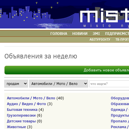
ГОЛОВНА
НОВИНИ
ЗМІ
ПІДПРИЄМС
АБІТУРІЄНТУ
ТВ-ПРОГ
Объявления за неделю
Добавить новое объявл
Автомобили / Мото / Вело
Оборудов
(40)
Аудио / Видео / Фото
Образова
(3)
Бытовая техника
Одежда / 
(4)
Грузоперевозки
Продукты
(6)
Детские товары
Пропало 
(0)
Животные
Реклама /
(3)