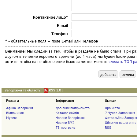
Контактное лицо*
E-mail
Телефон
E-mail
Телефон
* - обязательные поля + поле
или
Внимание!
Мы следим за тем, чтобы в разделе не было спама. При 
другом в течение короткого времени (до 1 часа) мы будем блокирова
хотите, чтобы ваше объявление было заметно, можете
сделать ТОП р
Запоріжжя та область
|
RSS 2.0
|
Розваги
Інформація
Огляди
Афіша Запоріжжя
Довідник підприємств
Про місто
Відпочинок
Каталог сайтів
7 Чудес Запоріжжя
Музика
Новини Запоріжжя
Фотоальбом Запорі
Новини ЗМІ
Обличчя нашого міс
ТВ-програма
RSS