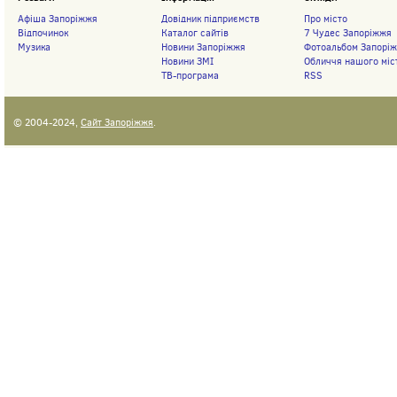
Афіша Запоріжжя
Довідник підприємств
Про місто
Відпочинок
Каталог сайтів
7 Чудес Запоріжжя
Музика
Новини Запоріжжя
Фотоальбом Запорі
Новини ЗМІ
Обличчя нашого міс
ТВ-програма
RSS
© 2004-2024,
Сайт Запоріжжя
.