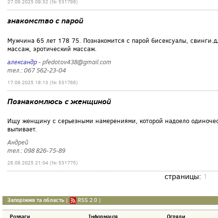
27.09.2025 09:32 (№ 531798)
знакомство с парой
Мужчина 65 лет 178 75. Познакомится с парой бисексуалы, свинги.
массаж, эротический массаж.
александр
- pfedotov438@gmail.com
тел.: 067 562-23-04
17.09.2025 18:13 (№ 531788)
Познакомлюсь с женщиной
Ищу женщину с серьезными намерениями, которой надоело одиночеств
выпивает.
Андрей
тел.: 098 826-75-89
28.08.2025 21:04 (№ 531775)
страницы:
1
Запоріжжя та область
|
RSS 2.0
|
Розваги
Інформація
Огляди