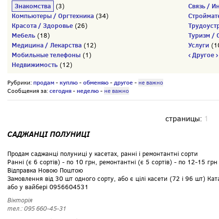
Знакомства
Связь / И
(3)
Компьютеры / Оргтехника
Строймат
(34)
Красота / Здоровье
Трудоуст
(26)
Мебель
Туризм / 
(18)
Медицина / Лекарства
Услуги
(12)
(1
Мобильные телефоны
‹ Другое ›
(1)
Недвижимость
(12)
продам
куплю
обменяю
другое
Рубрики:
-
-
-
-
не важно
сегодня
неделю
Сообщения за:
-
-
не важно
страницы:
1
САДЖАНЦІ ПОЛУНИЦІ
Продам саджанці полуниці у касетах, ранні і ремонтантні сорти
Ранні (є 6 сортів) - по 10 грн, ремонтантні (є 5 сортів) - по 12-15 грн
Відправка Новою Поштою
Замовлення від 30 шт одного сорту, або є цілі касети (72 і 96 шт) Ка
або у вайбері 0956604531
Вікторія
тел.: 095 660-45-31