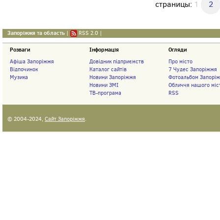
страницы:
1
2
Запоріжжя та область
|
RSS 2.0
|
Розваги
Інформація
Огляди
Афіша Запоріжжя
Довідник підприємств
Про місто
Відпочинок
Каталог сайтів
7 Чудес Запоріжжя
Музика
Новини Запоріжжя
Фотоальбом Запорі
Новини ЗМІ
Обличчя нашого міс
ТВ-програма
RSS
© 2004-2024,
Сайт Запоріжжя
.