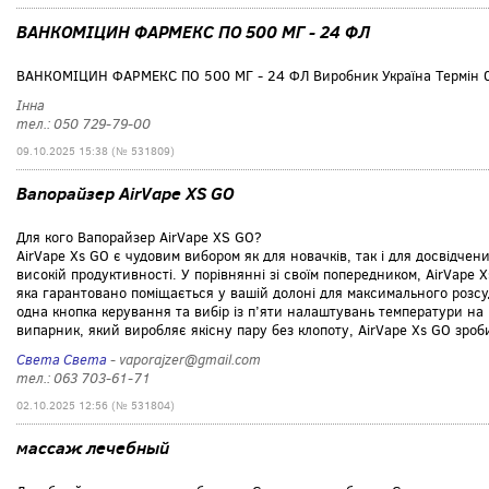
ВАНКОМІЦИН ФАРМЕКС ПО 500 МГ - 24 ФЛ
ВАНКОМІЦИН ФАРМЕКС ПО 500 МГ - 24 ФЛ Виробник Україна Термін 
Інна
тел.: 050 729-79-00
09.10.2025 15:38 (№ 531809)
Вапорайзер AirVape XS GO
Для кого Вапорайзер AirVape XS GO?
AirVape Xs GO є чудовим вибором як для новачків, так і для досвідчен
високій продуктивності. У порівнянні зі своїм попередником, AirVape
яка гарантовано поміщається у вашій долоні для максимального розсуд
одна кнопка керування та вибір із п’яти налаштувань температури на
випарник, який виробляє якісну пару без клопоту, AirVape Xs GO зро
Света Света
- vaporajzer@gmail.com
тел.: 063 703-61-71
02.10.2025 12:56 (№ 531804)
массаж лечебный