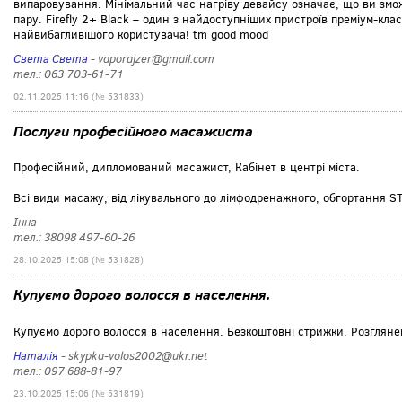
випаровування. Мінімальний час нагріву девайсу означає, що ви зм
пару. Firefly 2+ Black – один з найдоступніших пристроїв преміум-кла
найвибагливішого користувача! tm good mood
Света Света
- vaporajzer@gmail.com
тел.: 063 703-61-71
02.11.2025 11:16 (№ 531833)
Послуги професійного масажиста
Професійний, дипломований масажист, Кабінет в центрі міста.
Всі види масажу, від лікувального до лімфодренажного, обгортання STI
Інна
тел.: 38098 497-60-26
28.10.2025 15:08 (№ 531828)
Купуємо дорого волосся в населення.
Купуємо дорого волосся в населення. Безкоштовні стрижки. Розглянемо
Наталія
- skypka-volos2002@ukr.net
тел.: 097 688-81-97
23.10.2025 15:06 (№ 531819)