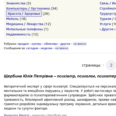
Знакомства
Связь / И
(3)
Компьютеры / Оргтехника
Строймат
(34)
Красота / Здоровье
Трудоуст
(26)
Мебель
Туризм / 
(18)
Медицина / Лекарства
Услуги
(12)
(1
Мобильные телефоны
‹ Другое ›
(1)
Недвижимость
(12)
продам
куплю
обменяю
другое
Рубрики:
-
-
-
-
не важно
сегодня
неделю
Сообщения за:
-
-
не важно
страницы:
1
2
Щербина Юлія Петрівна – психіатр, психолог, психот
Авторитетний експерт у сфері психіатрії. Спеціалізується на персонал
ментальних та емоційних порушень у пацієнтів. У роботі застосовує 
фармакотерапію із психотерапевтичним супроводом. Здійснює приватн
тривожність, біполярний афективний розлад, шизофренію, прояви невр
грамотно розробляє індивідуальну програму лікування, детально вра
людини та супутні фактори.
Renesans Mental
- renesans.clinic@ukr.net