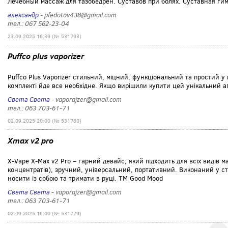
Лечебный массаж для тазобедрен. Суставов при болях. Суставная гим
александр
- pfedotov438@gmail.com
тел.: 067 562-23-04
23.09.2025 16:39 (№ 531793)
Puffco plus vaporizer
Puffco Plus Vaporizer стильний, міцний, функціональний та простий у
комплекті йде все необхідне. Якщо вирішили купити цей унікальний ап
Света Света
- vaporajzer@gmail.com
тел.: 063 703-61-71
02.09.2025 20:00 (№ 531780)
Xmax v2 pro
X-Vape X-Max v2 Pro – гарний девайс, який підходить для всіх видів м
концентратів), зручний, універсальний, портативний. Виконаний у ст
носити із собою та тримати в руці. TM Good Mood
Света Света
- vaporajzer@gmail.com
тел.: 063 703-61-71
02.09.2025 16:00 (№ 531779)