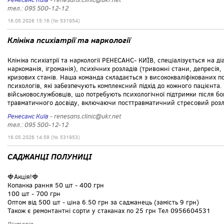
тел.: 095 500-12-12
16.05.2026 15:16 (№ 531954)
Клініка психіатрії та наркології
Клініка психіатрії та наркології РЕНЕСАНС- КИЇВ, спеціалізується на д
наркоманія, ігроманія), психічних розладів (тривожні стани, депресія
кризових станів. Наша команда складається з висококваліфікованих пси
психологів, які забезпечують комплексний підхід до кожного пацієнта.
військовослужбовців, що потребують психологічної підтримки після б
травматичного досвіду, включаючи посттравматичний стресовий розла
Ренесанс Київ
- renesans.clinic@ukr.net
тел.: 095 500-12-12
16.05.2026 14:58 (№ 531953)
САДЖАНЦІ ПОЛУНИЦІ
🍓Акція!🍓
Копанка рання 50 шт - 400 грн
100 шт - 700 грн
Оптом від 500 шт - ціна 6.50 грн за саджанець (замість 9 грн)
Також є ремонтантні сорти у стаканах по 25 грн Тел 0956604531