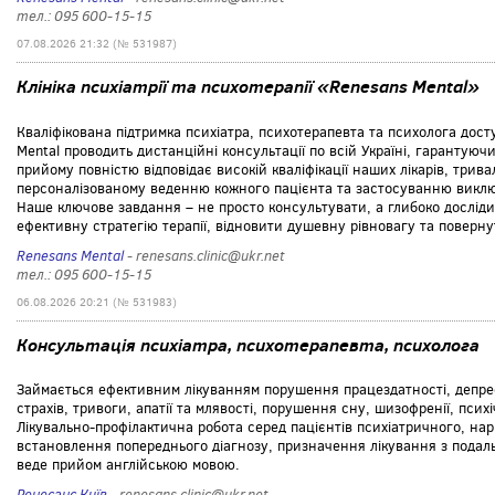
тел.: 095 600-15-15
07.08.2026 21:32 (№ 531987)
Клініка психіатрії та психотерапії «Renesans Mental»
Кваліфікована підтримка психіатра, психотерапевта та психолога доступ
Mental проводить дистанційні консультації по всій Україні, гарантуюч
прийому повністю відповідає високій кваліфікації наших лікарів, тривал
персоналізованому веденню кожного пацієнта та застосуванню викл
Наше ключове завдання – не просто консультувати, а глибоко дослі
ефективну стратегію терапії, відновити душевну рівновагу та поверну
Renesans Mental
- renesans.clinic@ukr.net
тел.: 095 600-15-15
06.08.2026 20:21 (№ 531983)
Консультація психіатра, психотерапевта, психолога
Займається ефективним лікуванням порушення працездатності, депрес
страхів, тривоги, апатії та млявості, порушення сну, шизофренії, психі
Лікувально-профілактична робота серед пацієнтів психіатричного, нар
встановлення попереднього діагнозу, призначення лікування з подал
веде прийом англійською мовою.
Ренесанс Київ
- renesans.clinic@ukr.net