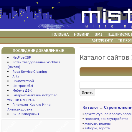
ГОЛОВНА
НОВИНИ
ЗМІ
ПІДПРИЄМС
АБІТУРІЄНТУ
ТВ-ПРОГ
ПОСЛЕДНИЕ ДОБАВЛЕННЫЕ
Каталог сайтов
NetPipe ISP
Котли твердопаливні Wichlacz
(Віхлач)
Rosa Service Cleaning
Arty
ПриватСтрой
Центромеблі
Мебель ДВК
Інтернет-магазин побутової
техніки ON.ZP.UA
Гинеколог Курило Инна
Каталог
Строительств
→
Александровна
Вина Запоріжжя
•
архитектурное проектирова
•
геодезия, землеустройство
•
жалюзи, ролеты
•
заборы, ворота