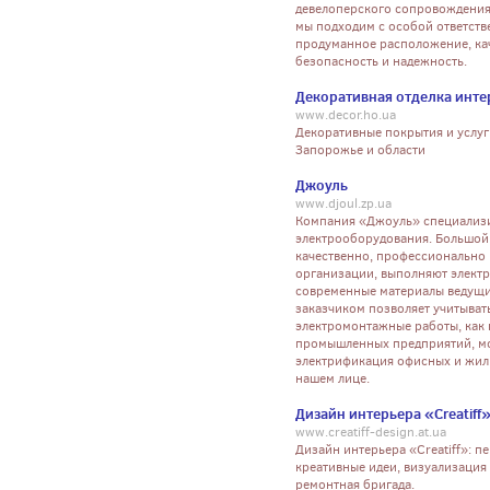
девелоперского сопровождения
мы подходим с особой ответст
продуманное расположение, ка
безопасность и надежность.
Декоративная отделка инте
www.decor.ho.ua
Декоративные покрытия и услуги
Запорожье и области
Джоуль
www.djoul.zp.ua
Компания «Джоуль» специализи
электрооборудования. Большой
качественно, профессионально 
организации, выполняют элект
современные материалы ведущи
заказчиком позволяет учитыват
электромонтажные работы, как 
промышленных предприятий, мо
электрификация офисных и жилы
нашем лице.
Дизайн интерьера «Creatiff
www.creatiff-design.at.ua
Дизайн интерьера «Creatiff»: п
креативные идеи, визуализация
ремонтная бригада.