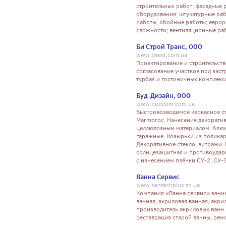
строительных работ: фасадные 
оборудования: штукатурные раб
работы, обойные работы; евро
сложности; вентиляционные раб
Би Строй Транс, ООО
www.beest.com.ua
Проектирование и строительств
согласование участков под зас
турбаз и гостиничных комплекс
Буд-Дизайн, ООО
www.budcom.com.ua
Быстровозводимое каркасное с
Marmoroc. Нанесение декоратив
целлюлозным материалом. Алюм
гаражные. Козырьки из полика
Декоративное стекло, витражи.
солнцезащитная и противоударн
с нанесением плёнки СУ-2, СУ-3
Ванна Сервис
www.santechplus.zp.ua
Компания «Ванна сервис» занима
ванная, акриловая ванная, акр
производитель акриловых ванн 
реставрация старой ванны, ремо