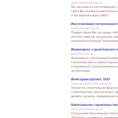
www.dymohody.zp.ua
Мы занимается изготовлением, 
сайте Вы можете ознакомиться
и фотоархив наших работ.
Изготовление металлоконс
www.metalart.zp.ua
Приветствуем Вас на нашем сай
монтаж навесов, козырьков, ков
металлоконструкций Запорожье
Инженерно-строительное 
www.fort.biz.ua
Инженерно-строительное предп
строительством и реконструкци
сооружений и промышленных об
организации.
Инжсервиспроект, ООО
www.isproject-firm.narod.ru
Проектно-строительная фирма р
строительства, консультации, 
дизайн-проекты, ландшафный и
Капитальное строительство
www.stroimvsyo.at.ua
Строим все! Капитальное строи
объектах - от квартир, магазин