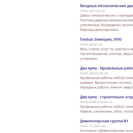
Входные металлические дв
www.unit.zp.ua
Двери металлические с накладк
Противоударные металлические 
утепленные; Ограждения лестни
баръеры,велопарковки.
Глобал Электрик, ООО
www.ge.zp.ua
Весь спектр услуг по электрос
Проектирование, монтаж, ввод 
установки.
Два кума - Кровельные раб
www.passer.at.ua
Кровельные работы любой сложн
шифера. Ваодосточная система.
Фасадные работы. Ремонт кварт
Два кума - строительно-от
www.dvakuma.at.ua
Кровельные работы любой слож
Кафель, сантехника, обои, гипсо
Девелоперская группа R1
www.r1.com.ua
Компания «Девелоперская групп