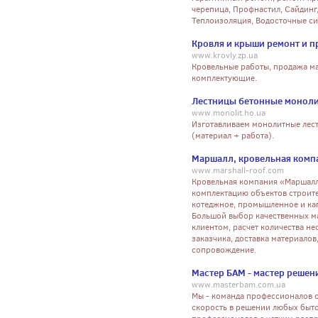
черепица, Профнастил, Сайдинг
Теплоизоляция, Водосточные с
Кровля и крыши ремонт и 
www.krovly.zp.ua
Кровельные работы, продажа ма
комплектующие.
Лестницы бетонные монол
www.monolit.ho.ua
Изготавливаем монолитные лест
(материал + работа).
Маршалл, кровельная комп
www.marshall-roof.com
Кровельная компания «Маршалл
комплектацию объектов строите
котеджное, промышленное и кап
Большой выбор качественных ма
клиентом, расчет количества н
заказчика, доставка материало
сопровождение.
Мастер БАМ - мастер решен
www.masterbam.com.ua
Мы - команда профессионалов 
скорость в решении любых быт