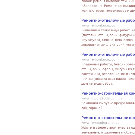
любой ремонт бытовой техники. 
г.Запорожье. Ремонт: кондицио
компьютеров, телевизоров и др
Ремонтно-отделочные раб
www.remont.ucoz.com
Выполняем такие виды работ: к
(потолки, стены, арки, фигуры 
штукатурка, стяжка, шпаклевка, 
декоративные штукатурки, устан
Ремонтно-отделочные раб
www.remont.ucoz.com
Кладочные работы, бетонирован
стены, арки, сферы, фигуры из 
сантехника, отопление, вентиля
плитка, укладка всех видов пол
другие виды работ.
Ремонтно-строительная ко
www.impuls2008.com.ua
Компания Импульс предоставляет
дач, гаражей.
Ремонтно-строительное пр
www.rembudstroi.at.ua
Услуги в сфере строительства о
земельные, отделочные и облиц