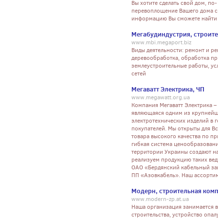
Вы хотите сделать свой дом, п
перевоплощение Вашего дома с
информацию Вы сможете найти 
Мегабудиндустрия, строит
www.mbi.megaport.biz
Виды деятельности: ремонт и р
деревообработка, обработка пр
землеустроительные работы, ус
сетей
Мегаватт Электрика, ЧП
www.megawatt.org.ua
Компания Мегаватт Электрика –
являющаяся одним из крупнейш
электротехнических изделий в 
покупателей. Мы открыты для Вс
товара высокого качества по п
гибкая система ценообразовани
территории Украины создают н
реализуем продукцию таких ве
ОАО «Бердянский кабельный за
ПП «Азовкабель». Наш ассортим
Модерн, строительная ком
www.modern-zp.at.ua
Наша организация занимается в
строительства, устройство опа