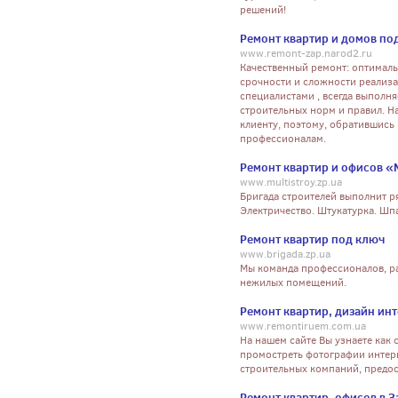
решений!
Ремонт квартир и домов под
www.remont-zap.narod2.ru
Качественный ремонт: оптимал
срочности и сложности реализа
специалистами , всегда выполня
строительных норм и правил. Н
клиенту, поэтому, обратившись 
профессионалам.
Ремонт квартир и офисов 
www.multistroy.zp.ua
Бригада строителей выполнит ря
Электричество. Штукатурка. Шпа
Ремонт квартир под ключ
www.brigada.zp.ua
Мы команда профессионалов, ра
нежилых помещений.
Ремонт квартир, дизайн ин
www.remontiruem.com.ua
На нашем сайте Вы узнаете как 
промостреть фотографии интер
строительных компаний, предос
Ремонт квартир, офисов в 