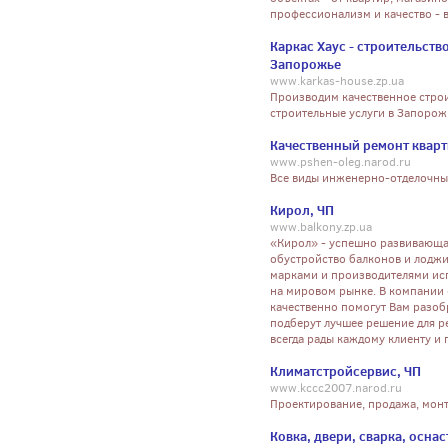
профессионализм и качество - в
Каркас Хаус - строительств
Запорожье
www.karkas-house.zp.ua
Производим качественное строи
строительные услуги в Запорож
Качественный ремонт квар
www.pshen-oleg.narod.ru
Все виды инженерно-отделочных
Кирол, ЧП
www.balkony.zp.ua
«Кирол» - успешно развивающа
обустройство балконов и лоджи
марками и производителями ис
на мировом рынке. В компании
качественно помогут Вам разоб
подберут лучшее решение для р
всегда рады каждому клиенту и 
Климатстройсервис, ЧП
www.kccc2007.narod.ru
Проектирование, продажа, монт
Ковка, двери, сварка, оснас