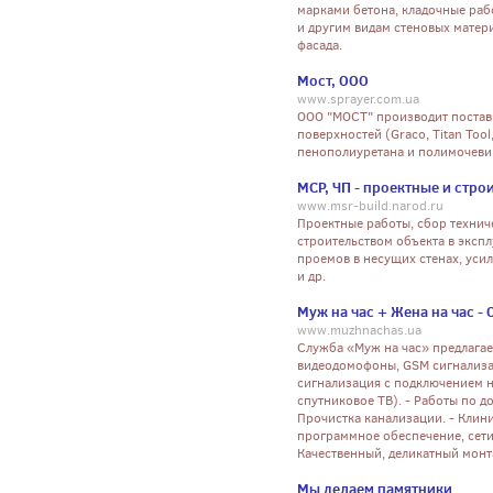
марками бетона, кладочные раб
и другим видам стеновых матер
фасада.
Мост, ООО
www.sprayer.com.ua
ООО "МОСТ" производит поставк
поверхностей (Graco, Titan Tool
пенополиуретана и полимочев
МСР, ЧП - проектные и стр
www.msr-build.narod.ru
Проектные работы, сбор технич
строительством объекта в эксп
проемов в несущих стенах, уси
и др.
Муж на час + Жена на час 
www.muzhnachas.ua
Служба «Муж на час» предлагае
видеодомофоны, GSM сигнализа
сигнализация с подключением н
спутниковое ТВ). - Работы по д
Прочистка канализации. - Клин
программное обеспечение, сети
Качественный, деликатный мон
Мы делаем памятники