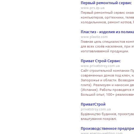
Первый ремонтный сервис
www.prs.zp.ua
Первый ремонтный сервис оказыв
компьютеров, оргтехники, теле
холодильников, ремонт котлов, 
Пластиз - изделия из полик
www.plastiz.com
Главная цель специалистов ком
для всех слоёв населения, при 
изготавливаемой продукции.
Приват Строй Сервис
www.privatstroy.com.ua
Сайт строительной компании Пр
современных домов под ключ, 
Запорожье и области. Возводи
плита). Реализуем и наносим д
(Испания). Работы проводятся 
Большой опыт, 100+ реализова
ПриватСтрой
privatstroy.com.ua
Будівництво будинків, проєктув
влаштування покрівлі.
Производственное предпри
www.energy-welding.com