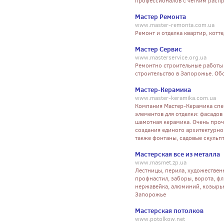
профессионалов с четким распр
Мастер Ремонта
www.master-remonta.com.ua
Ремонт и отделка квартир, кот
Мастер Сервис
www.masterservice.org.ua
Ремонтно строительные работы 
строительство в Запорожье. Об
Мастер-Керамика
www.master-keramika.com.ua
Компания Мастер-Керамика спе
элементов для отделки: фасадо
шамотная керамика. Очень проч
создания единого архитектурно
также фонтаны, садовые скульп
Мастерская все из металла
www.masmet.zp.ua
Лестницы, перила, художественн
профнастил, заборы, ворота, фл
нержавейка, алюминий, козырьки
Запорожье
Мастерская потолков
www.potolkow.net