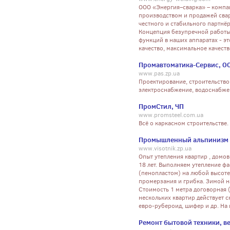
ООО «Энергия–сварка» – компан
производством и продажей свар
честного и стабильного партнё
Концепция безупречной работы
функций в наших аппаратах - э
качество, максимальное качест
Промавтоматика-Сервис, О
www.pas.zp.ua
Проектирование, строительство
электроснабжение, водоснабже
ПромСтил, ЧП
www.promsteel.com.ua
Всё о каркасном строительстве
Промышленный альпинизм 
www.visotnik.zp.ua
Опыт утепления квартир , домо
18 лет. Выполняем утепление ф
(пенопластом) на любой высоте
промерзания и грибка. Зимой на
Стоимость 1 метра договорная (
нескольких квартир действует с
евро-рубероид, шифер и др. На 
Ремонт бытовой техники, в