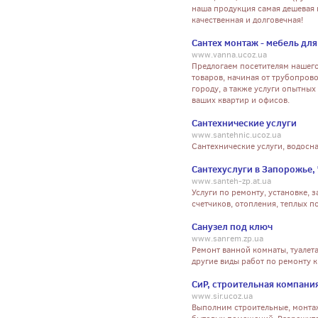
наша продукция самая дешевая 
качественная и долговечная!
Сантех монтаж - мебель дл
www.vanna.ucoz.ua
Предлогаем посетителям нашего
товаров, начиная от трубопрово
городу, а также услуги опытны
ваших квартир и офисов.
Сантехнические услуги
www.santehnic.ucoz.ua
Сантехнические услуги, водосна
Сантехуслуги в Запорожье,
www.santeh-zp.at.ua
Услуги по ремонту, установке, 
счетчиков, отопления, теплых по
Санузел под ключ
www.sanrem.zp.ua
Ремонт ванной комнаты, туалет
другие виды работ по ремонту к
СиР, строительная компани
www.sir.ucoz.ua
Выполним строительные, монта