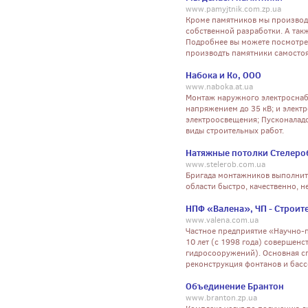
www.pamyjtnik.com.zp.ua
Кроме памятников мы производи
собственной разработки. А такж
Подробнее вы можете посмотрет
производть памятники самостоя
Набока и Ко, ООО
www.naboka.at.ua
Монтаж наружного электроснаб
напряжением до 35 кВ; и элект
электроосвещения; Пусконалад
виды строительных работ.
Натяжные потолки Стелеро
www.stelerob.com.ua
Бригада монтажников выполнит
области быстро, качественно, не
НПФ «Валена», ЧП - Строит
www.valena.com.ua
Частное предприятие «Научно-
10 лет (c 1998 года) совершенс
гидросооружений). Основная сп
реконструкция фонтанов и басс
Объединение Брантон
www.branton.zp.ua