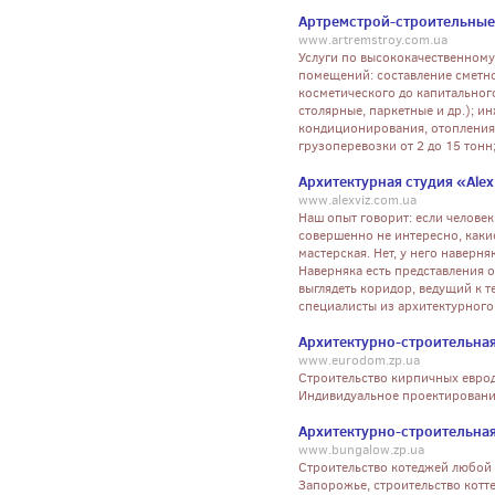
Артремстрой-строительные
www.artremstroy.com.ua
Услуги по высококачественному
помещений: составление сметно
косметического до капитальног
столярные, паркетные и др.); и
кондиционирования, отопления;
грузоперевозки от 2 до 15 тонн
Архитектурная студия «Alex
www.alexviz.com.ua
Наш опыт говорит: если человек
совершенно не интересно, каки
мастерская. Нет, у него навер
Наверняка есть представления о
выглядеть коридор, ведущий к те
специалисты из архитектурного 
Архитектурно-строительна
www.eurodom.zp.ua
Строительство кирпичных евродо
Индивидуальное проектирование
Архитектурно-строительна
www.bungalow.zp.ua
Строительство котеджей любой 
Запорожье, строительство котт