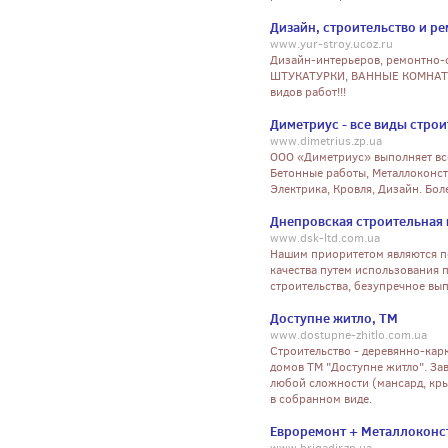
Дизайн, строительство и р
www.yur-stroy.ucoz.ru
Дизайн-интерьеров, ремонтно-
ШТУКАТУРКИ, ВАННЫЕ КОМНАТЫ,
видов работ!!!
Диметриус - все виды стро
www.dimetrius.zp.ua
ООО «Диметриус» выполняет все
Бетонные работы, Металлоконст
Электрика, Кровля, Дизайн. Бо
Днепровская строительная 
www.dsk-ltd.com.ua
Нашим приоритетом являются п
качества путем использования 
строительства, безупречное вы
Доступне житло, ТМ
www.dostupne-zhitlo.com.ua
Строительство - деревянно-кар
домов ТМ "Доступне житло". За
любой сложности (мансард, кры
в собранном виде.
Евроремонт + Металлоконс