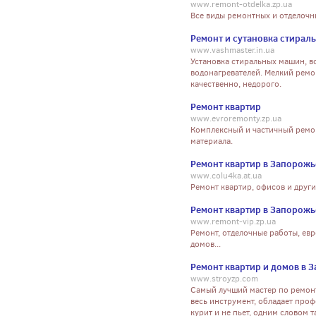
www.remont-otdelka.zp.ua
Все виды ремонтных и отделоч
Ремонт и сутановка стирал
www.vashmaster.in.ua
Установка стиральных машин, в
водонагревателей. Мелкий ремон
качественно, недорого.
Ремонт квартир
www.evroremonty.zp.ua
Комплексный и частичный ремо
материала.
Ремонт квартир в Запорожь
www.colu4ka.at.ua
Ремонт квартир, офисов и друг
Ремонт квартир в Запорож
www.remont-vip.zp.ua
Ремонт, отделочные работы, евр
домов...
Ремонт квартир и домов в 
www.stroyzp.com
Самый лучший мастер по ремонту
весь инструмент, обладает проф
курит и не пьет, одним словом 