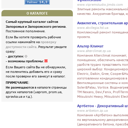
www.vipremstudio.jimdo.com
Элитные ремонты максимальной
О КАТАЛОГЕ
качество. Аккуратная бригада, и
Самый крупный каталог сайтов
Аквилегия, строительная а
Запорожья и Запорожского региона
.
www.akvilegia.ltd.ua
Постоянное пополнение.
Комплексный ремонт помещений
проекта.
Если Вы хотите проверить рабочие
проверку
ссылки нажимайте на
Альтер Климат
доступности сайта
. Результат увидите
www.alterclimat.zp.ua
сразу:
Компания Alterclimat понимает
- доступен
:
помещении, обеспечить качеств
- возможны проблемы
:
удобств трудно представить по
Если Вашего сайта Вы не обнаружили,
широкий выбор: Кондиционеров о
не поленитесь добавить его и сразу
Electric, Daikin, Gree, Cooper&H
после проверки его занесут в каталог.
изготовлении кондиционеров в 
ПРИМЕЧАНИЕ:
Вентиляционные системы и компл
Не размещаются
в каталоге страницы
Soler&Palau, Vortice. Водонагрев
других каталогов (uaprom, prom.ua,
ТМ Nexans, Devi,Fenix, ProfiTer
spravka.ua и т.д.).
Mitsubishi Heavy, Mitsubishi Elect
Артбетон - Декоративный 
www.artbeton.zp.ua
Компания «Артбетон» выполняе
по вертикальному декоративно
(декоративного бетона, прессбе