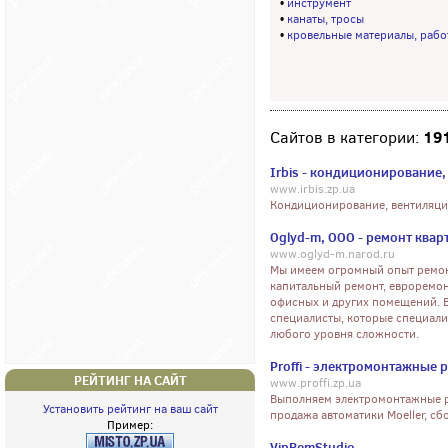
•
инструмент
•
канаты, тросы
•
кровельные материалы, рабо
19
Сайтов в категории:
Irbis - кондиционирование
www.irbis.zp.ua
Кондиционирование, вентиляци
Oglyd-m, ООО - ремонт квар
www.oglyd-m.narod.ru
Мы имеем огромный опыт ремон
капитальный ремонт, евроремонт
офисных и других помещений. 
специалисты, которые специали
любого уровня сложности.
Proffi - электромонтажные 
РЕЙТИНГ НА САЙТ
www.proffi.zp.ua
Выполняем электромонтажные р
Установить рейтинг на ваш сайт
продажа автоматики Moeller, сб
Пример:
VipRemStudio