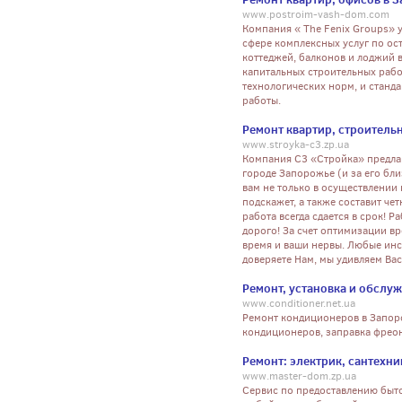
www.postroim-vash-dom.com
Компания « The Fenix Groups» у
сфере комплексных услуг по ост
коттеджей, балконов и лоджий 
капитальных строительных рабо
технологических норм, и станд
работы.
Ремонт квартир, строитель
www.stroyka-c3.zp.ua
Компания С3 «Стройка» предла
городе Запорожье (и за его б
вам не только в осуществлении
подскажет, а также составит че
работа всегда сдается в срок! Р
дорого! За счет оптимизации в
время и ваши нервы. Любые инс
доверяете Нам, мы удивляем Вас
Ремонт, установка и обслу
www.conditioner.net.ua
Ремонт кондиционеров в Запоро
кондиционеров, заправка фрео
Ремонт: электрик, сантехни
www.master-dom.zp.ua
Сервис по предоставлению быто