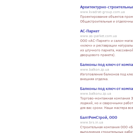
Архитектурно-строительны
www.kvadrat-group.com.ua
Проектирование объектов пром
Общестроительные и отделочны
АС-Паркет
www.as-parket.com.ua
ООО «АС-Паркет» и салон-магаз
«ключ» и реставрации натурал
из штучного паркета, массивно
дворцового пракета).
Балконы под ключ от комп
www.balkon.zp.ua
Изготовление балконов под клю
внешняя отделка.
Балконы под ключ от комп
www.balkonu.zp.ua
Торгово-монтажная компания Эк
лоджий, но и сварочными работ
для вас сроки. Наши мастера вс
БалтРемСтрой, ООО
www.brs.in.ua
Cтроительная компания ООО «Б
выполнения строительных работ