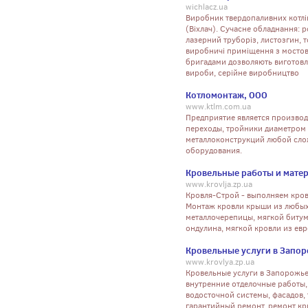
wichlacz.ua
Виробник твердопаливних котлів,
(Віхлач). Сучасне обладнання: 
лазерний труборіз, листозгин, т
виробничі приміщення з мостов
бригадами дозволяють виготовля
вироби, серійне виробництво
Котломонтаж, ООО
www.ktlm.com.ua
Предприятие является производ
переходы, тройники диаметром 
металлоконструкций любой сло
оборудования.
Кровельные работы и мате
www.krovlja.zp.ua
Кровля-Строй - выполняем кров
Монтаж кровли крыши из любых
металлочерепицы, мягкой биту
ондулина, мягкой кровли из ев
Кровельные услуги в Запо
www.krovlya.zp.ua
Кровельные услуги в Запорожье
внутренние отделочные работы,
водосточной системы, фасадов,
гарантийный ремонт, ремонт кр