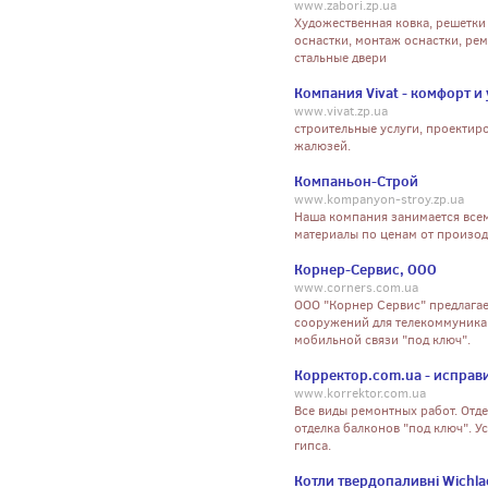
www.zabori.zp.ua
Художественная ковка, решетки 
оснастки, монтаж оснастки, ре
стальные двери
Компания Vivat - комфорт и 
www.vivat.zp.ua
строительные услуги, проектир
жалюзей.
Компаньон-Строй
www.kompanyon-stroy.zp.ua
Наша компания занимается всем
материалы по ценам от произо
Корнер-Сервис, ООО
www.corners.com.ua
ООО "Корнер Сервис" предлагае
сооружений для телекоммуникац
мобильной связи "под ключ".
Корректор.com.ua - исправ
www.korrektor.com.ua
Все виды ремонтных работ. Отде
отделка балконов "под ключ". У
гипса.
Котли твердопаливні Wichlac