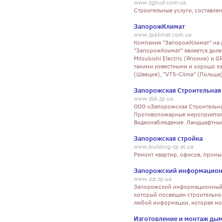
www.zgbud.com.ua
Строительные услуги, составл
ЗапорожКлимат
www.zpklimat.com.ua
Компания "ЗапорожКлимат" на 
"ЗапорожКлимат" является дил
Mitsubishi Electric (Япония) и 
такими известными и хорошо з
(Швеция), "VTS-Clima" (Польша),
Запорожская Строительная
www.zbk.zp.ua
ООО «Запорожская Строительна
Противопожарные мероприятия. 
Видеонаблюдение. Ландшафтный
Запорожская стройка
www.building-zp.at.ua
Ремонт квартир, офисов, пром
Запорожский информационн
www.zip.zp.ua
Запорожский информационный п
который посвящен строительной
любой информации, которая мо
Изготовление и монтаж ды