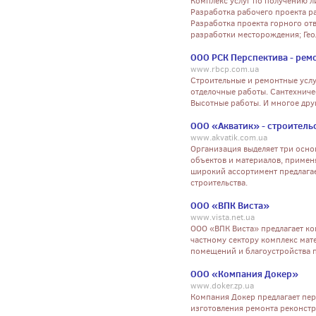
Комплекс услуг по получению л
Разработка рабочего проекта р
Разработка проекта горного отв
разработки месторождения; Ге
ООО РСК Перспектива - рем
www.rbcp.com.ua
Строительные и ремонтные услу
отделочные работы. Сантехниче
Высотные работы. И многое др
ООО «Акватик» - строительс
www.akvatik.com.ua
Организация выделяет три осно
объектов и материалов, примен
широкий ассортимент предлага
строительства.
ООО «ВПК Виста»
www.vista.net.ua
ООО «ВПК Виста» предлагает к
частному сектору комплекс мате
помещений и благоустройства 
ООО «Компания Докер»
www.doker.zp.ua
Компания Докер предлагает пер
изготовления ремонта реконст