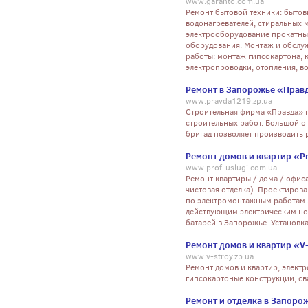
www.garanto.com.ua
Ремонт бытовой техники: бытов
водонагревателей, стиральных 
электрооборудование прокатных
оборудования. Монтаж и обслу
работы: монтаж гипсокартона, к
электропроводки, отопления, во
Ремонт в Запорожье «Прав
www.pravda1219.zp.ua
Строительная фирма «Правда» п
строительных работ. Большой 
бригад позволяет производить 
Ремонт домов и квартир «Pr
www.prof-uslugi.com.ua
Ремонт квартиры / дома / офис
чистовая отделка). Проектирова
по электромонтажным работам 
действующим электрическим но
батарей в Запорожье. Установка
Ремонт домов и квартир «V
www.v-stroy.zp.ua
Ремонт домов и квартир, электр
гипсокартоные конструкции, св
Ремонт и отделка в Запоро