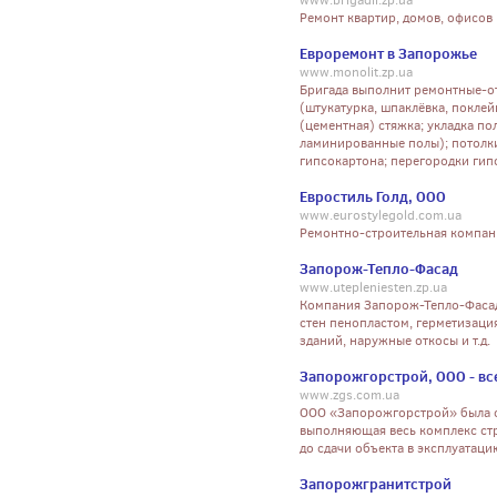
www.brigadir.zp.ua
Ремонт квартир, домов, офисов 
Евроремонт в Запорожье
www.monolit.zp.ua
Бригада выполнит ремонтные-о
(штукатурка, шпаклёвка, поклейк
(цементная) стяжка; укладка по
ламинированные полы); потолки
гипсокартона; перегородки гипс
Евростиль Голд, ООО
www.eurostylegold.com.ua
Ремонтно-строительная компан
Запорож-Тепло-Фасад
www.utepleniesten.zp.ua
Компания Запорож-Тепло-Фасад
стен пенопластом, герметизаци
зданий, наружные откосы и т.д.
Запорожгорстрой, ООО - вс
www.zgs.com.ua
ООО «Запорожгорстрой» была о
выполняющая весь комплекс стр
до сдачи объекта в эксплуатаци
Запорожгранитстрой