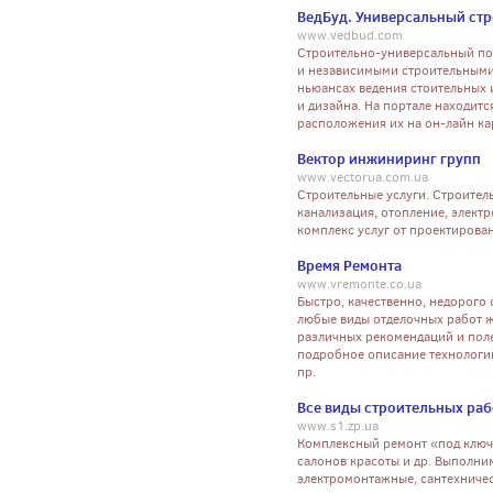
ВедБуд. Универсальный ст
www.vedbud.com
Строительно-универсальный по
и независимыми строительными
ньюансах ведения стоительных 
и дизайна. На портале находит
расположения их на он-лайн ка
Вектор инжиниринг групп
www.vectorua.com.ua
Строительные услуги. Строител
канализация, отопление, элек
комплекс услуг от проектирован
Время Ремонта
www.vremonte.co.ua
Быстро, качественно, недорого 
любые виды отделочных работ 
различных рекомендаций и поле
подробное описание технологий 
пр.
Все виды строительных раб
www.s1.zp.ua
Комплексный ремонт «под ключ»
салонов красоты и др. Выполни
электромонтажные, сантехничес