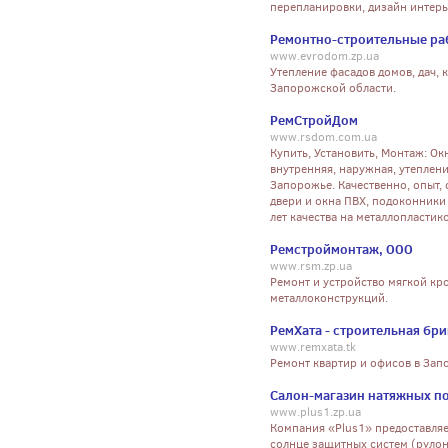
перепланировки, дизайн интерь
Ремонтно-строительные ра
www.evrodom.zp.ua
Утепление фасадов домов, дач,
Запорожской области.
РемСтройДом
www.rsdom.com.ua
Купить, Установить, Монтаж: Ок
внутренняя, наружная, утеплен
Запорожье. Качественно, опыт, с
двери и окна ПВХ, подоконники 
лет качества на металлопластик
Ремстроймонтаж, ООО
www.rsm.zp.ua
Ремонт и устройство мягкой кр
металлоконструкций.
РемХата - строительная бри
www.remxata.tk
Ремонт квартир и офисов в За
Салон-магазин натяжных п
www.plus1.zp.ua
Компания «Plus1» предоставляе
солнце защитных систем (рулон