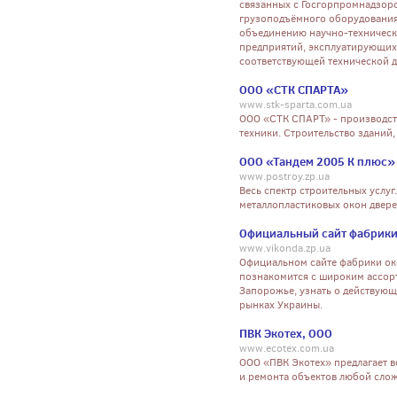
связанных с Госгорпромнадзор
грузоподъёмного оборудования,
объединению научно-техническ
предприятий, эксплуатирующих 
соответствующей технической 
ООО «СТК СПАРТА»
www.stk-sparta.com.ua
ООО «СТК СПАРТ» - производств
техники. Строительство зданий,
ООО «Тандем 2005 К плюс»
www.postroy.zp.ua
Весь спектр строительных услу
металлопластиковых окон двере
Официальный сайт фабрики
www.vikonda.zp.ua
Официальном сайте фабрики ок
познакомится с широким ассор
Запорожье, узнать о действующ
рынках Украины.
ПВК Экотех, ООО
www.ecotex.com.ua
ООО «ПВК Экотех» предлагает вс
и ремонта объектов любой сло