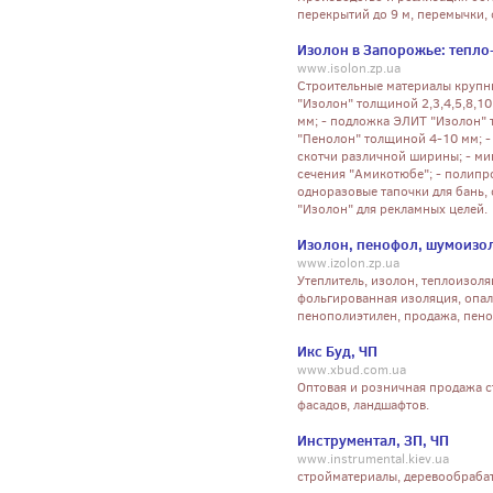
перекрытий до 9 м, перемычки, 
Изолон в Запорожье: тепло
www.isolon.zp.ua
Строительные материалы крупны
"Изолон" толщиной 2,3,4,5,8,1
мм; - подложка ЭЛИТ "Изолон" 
"Пенолон" толщиной 4-10 мм; -
скотчи различной ширины; - ми
сечения "Амикотюбе"; - полипр
одноразовые тапочки для бань, 
"Изолон" для рекламных целей.
Изолон, пенофол, шумоизо
www.izolon.zp.ua
Утеплитель, изолон, теплоизол
фольгированная изоляция, опалу
пенополиэтилен, продажа, пено
Икс Буд, ЧП
www.xbud.com.ua
Оптовая и розничная продажа с
фасадов, ландшафтов.
Инструментал, ЗП, ЧП
www.instrumental.kiev.ua
стройматериалы, деревообраба