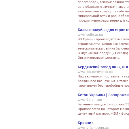
перегородок, теплоизоляция ст
вата обладает отличными акуст
акустический комфорт в собств
минеральной ваты и разнообраз
продукт непосредственно для к
Балка опалубка для строит
www.sulin.zp.ua
ЧП Сулин - производитель элем
строительства. Основные элеме
телескопическая, вилка балочна
Выпускаемая продукция сертиф
Организовываем доставку.
Бердянский завод ЖБК, ОО
www.jbk.berdyansk.biz
Наша компания поставляет на 
различного назначения. Отлаже
гарантирует бесперебойные по
Бетон Украины | Запорожск
www.бетон.укр
Бетонный завод в Запорожье ЗЗБ
Производство на котором можн
цементный раствор, ЖБИ - фун
Брианит
www.brianit.com.ua