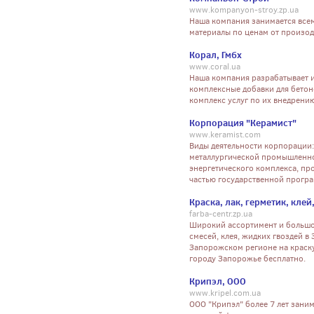
www.kompanyon-stroy.zp.ua
Наша компания занимается всем
материалы по ценам от произо
Корал, Гмбх
www.coral.ua
Наша компания разрабатывает 
комплексные добавки для бетон
комплекс услуг по их внедрени
Корпорация "Керамист"
www.keramist.com
Виды деятельности корпорации: 
металлургической промышленно
энергетического комплекса, пр
частью государственной прогр
Краска, лак, герметик, кле
farba-centr.zp.ua
Широкий ассортимент и большой
смесей, клея, жидких гвоздей в
Запорожском регионе на краску,
городу Запорожье бесплатно.
Крипэл, ООО
www.kripel.com.ua
ООО "Крипэл" более 7 лет зани