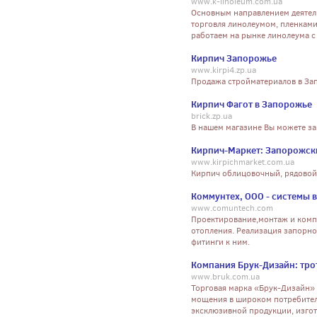
www.k-linoleum.com.ua
Основным направлением деятель
торговля линолеумом, пленками
работаем на рынке линолеума с 
Кирпич Запорожье
www.kirpi4.zp.ua
Продажа стройматериалов в Зап
Кирпич Фагот в Запорожье
brick.zp.ua
В нашем магазине Вы можете за
Кирпич-Маркет: Запорожск
www.kirpichmarket.com.ua
Кирпич облицовочный, рядовой
Коммунтех, ООО - системы в
www.comuntech.com
Проектирование,монтаж и компл
отопления. Реализация запорной
фитинги к ним.
Компания Брук-Дизайн: тро
www.bruk.com.ua
Торговая марка «Брук-Дизайн» 
мощения в широком потребител
эксклюзивной продукции, изго