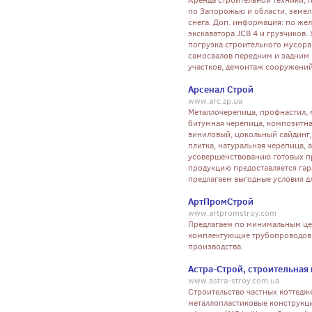
Аренда строительной техники, 
по Запорожью и области, земел
снега. Доп. информация: по же
экскаватора JCB 4 и грузчиков.
погрузка строительного мусора и
самосвалов передним и задним 
участков, демонтаж сооружений,
Арсенал Строй
www.arc.zp.ua
Металлочерепица, профнастил, 
битумная черепица, композитна
виниловый, цокольный сайдинг, 
плитка, натуральная черепица, 
усовершенствованию готовых пр
продукцию предоставляется гар
предлагаем выгодные условия д
АртПромСтрой
www.artpromstroy.com
Предлагаем по минимальным це
комплектующие трубопроводов,
производства.
Астра-Строй, строительная
www.astra-stroy.com.ua
Строительство частных коттедж
металлопластиковые конструкц