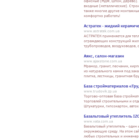
офисные (МДФ, Шпон, Дерево). 
входные (металлические). Стро
также многие другие монтажные
комфортно работать!
Астратек - жидкий керамич
www.astratek.com.ua
АСТРАТЕК применяется для теп
ограждающих конструкций жил
трубопроводов, воздуховодов, о
Аякс, салон-магазин
www.ajaxstone.com.ua
Мрамор, гранит, песчаник, кир
из натурального камня под зак
плитка, лестницы, гранитная бру
База стройматериалов «Тр
www.trudovik.zp.ua
Торгово-оптовая база строймат
торговлей строительными и отд
Штукатурки, гипсокартон, автох
Базальтовый утеплитель I
www.vata.com.ua
Базальтовый утеплитель - оди
окружающую среду. На этом сай
любых строительных и инженерн