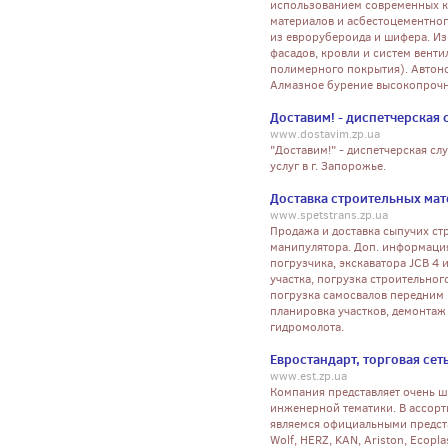
использованием современных к
материалов и асбестоцементног
из еврорубероида и шифера. Из
фасадов, кровли и систем вент
полимерного покрытия). Автоно
Алмазное бурение высокопрочн
Доставим! - диспетчерская
www.dostavim.zp.ua
"Доставим!" - диспетчерская сл
услуг в г. Запорожье.
Доставка строительных ма
www.spetstrans.zp.ua
Продажа и доставка сыпучих стр
манипулятора. Доп. информация
погрузчика, экскаватора JCB 4 
участка, погрузка строительного
погрузка самосвалов передним 
планировка участков, демонтаж 
гидромолота.
Евростандарт, торговая се
www.est.zp.ua
Компания представляет очень ш
инженерной тематики. В ассорт
являемся официальными предста
Wolf, HERZ, KAN, Ariston, Ecoplast