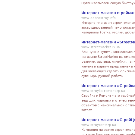
Организовываем самую быструю
Интернет-магазин стройма
www.dobrostroy.info
Интернет-магазин строительных 
экструдированный пенополистир
материалы (сетка, уголки, дюбел
Интернет-магазин «StreetM
www.streetmarket.in.ua
Вам нужно купить канцелярию д
магазине StreetMarket вы сможе
резинки, ластики, линейки, пап
камень и кирпич представлены 
Для желающих сделать оригина
сувениры ручной работы.
Интернет-магазин «Стройка
www.stroyka-remont.zp.ua
Стройка и Ремонт - это удобны
ведущих мировых и отечествен
объектов с максимальной опти
затрат.
Интернет-магазин «СтройЦ
www.stroycentr.zp.ua
Компания на рынке строительных
покупки был максимально удобн