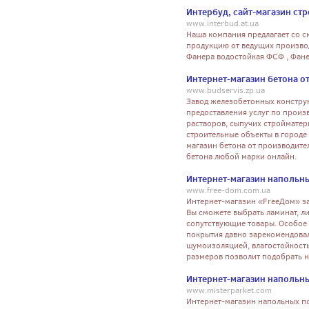
Интербуд, сайт-магазин ст
www.interbud.at.ua
Наша компания предлагает со с
продукцию от ведущих произво
Фанера водостойкая ФСФ , Фане
Интернет-магазин бетона о
www.budservis.zp.ua
Завод железобетонных конструк
предоставления услуг по произ
растворов, сыпучих стройматер
строительные объекты в городе
магазин бетона от производите
бетона любой марки онлайн.
Интернет-магазин напольн
www.free-dom.com.ua
Интернет-магазин «FreeДом» з
Вы сможете выбрать ламинат, л
сопутствующие товары. Особое 
покрытия давно зарекомендовал
шумоизоляцией, влагостойкость
размеров позволит подобрать н
Интернет-магазин напольн
www.misterparket.com
Интернет-магазин напольных по