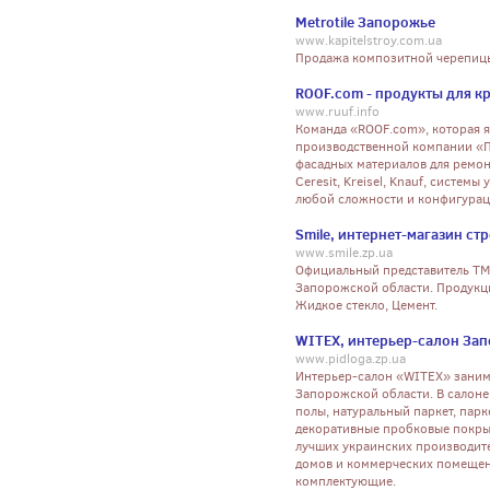
Metrotile Запорожье
www.kapitelstroy.com.ua
Продажа композитной черепиц
ROOF.com - продукты для к
www.ruuf.info
Команда «ROOF.com», которая 
производственной компании «Пр
фасадных материалов для ремон
Ceresit, Kreisel, Knauf, систем
любой сложности и конфигурации
Smile, интернет-магазин с
www.smile.zp.ua
Официальный представитель ТМ S
Запорожской области. Продукция
Жидкое стекло, Цемент.
WITEX, интерьер-салон За
www.pidloga.zp.ua
Интерьер-салон «WITEX» заним
Запорожской области. В салон
полы, натуральный паркет, парк
декоративные пробковые покры
лучших украинских производит
домов и коммерческих помещен
комплектующие.