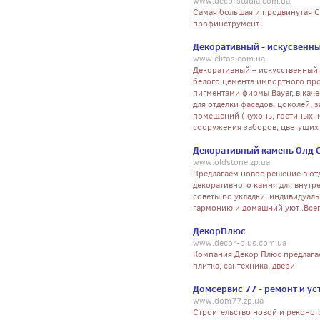
www.decorstudia.com.ua
Самая большая и продвинутая Ст
профинструмент.
Декоративный - искусвенны
www.elitos.com.ua
Декоративный – искусственный 
белого цемента импортного про
пигментами фирмы Bayer, в каче
для отделки фасадов, цоколей, 
помещений (кухонь, гостиных, к
сооружения заборов, цветущих 
Декоративный камень Олд 
www.oldstone.zp.ua
Предлагаем новое решение в о
декоративного камня для внутре
советы по укладки, индивидуал
гармонию и домашний уют .Всегд
ДекорПлюс
www.decor-plus.com.ua
Компания Декор Плюс предлагае
плитка, сантехника, двери
Домсервис 77 - ремонт и у
www.dom77.zp.ua
Строительство новой и реконст