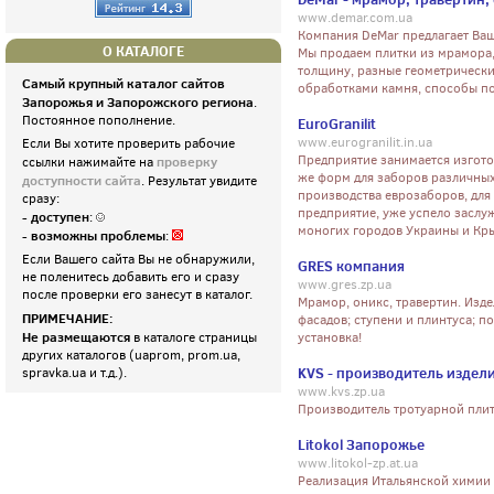
www.demar.com.ua
Компания DeMar предлагает Ва
О КАТАЛОГЕ
Мы продаем плитки из мрамора,
толщину, разные геометрически
Самый крупный каталог сайтов
обработками камня, способы по
Запорожья и Запорожского региона
.
Постоянное пополнение.
EuroGranilit
www.eurogranilit.in.ua
Если Вы хотите проверить рабочие
Предприятие занимается изготов
проверку
ссылки нажимайте на
же форм для заборов различны
доступности сайта
. Результат увидите
производства еврозаборов, для
сразу:
предприятие, уже успело заслуж
- доступен
:
моногих городов Украины и Кр
- возможны проблемы
:
Если Вашего сайта Вы не обнаружили,
GRES компания
не поленитесь добавить его и сразу
www.gres.zp.ua
после проверки его занесут в каталог.
Мрамор, оникс, травертин. Изде
ПРИМЕЧАНИЕ:
фасадов; ступени и плинтуса; п
Не размещаются
в каталоге страницы
установка!
других каталогов (uaprom, prom.ua,
KVS - производитель издели
spravka.ua и т.д.).
www.kvs.zp.ua
Производитель тротуарной плит
Litokol Запорожье
www.litokol-zp.at.ua
Реализация Итальянской химии l