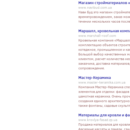
Магазин стройматериалов 
www.navibud.com.ua
Нави Буд это магазин строймат
времяпровождением, заказ можн
течении нескольких часов после
Маршалл, кровельная комп
www.marshall-roof.com
Кровельная компания «Маршалл
комплектацию объектов строите
котеджное, промышленное и кап
Большой выбор качественных ма
клиентом, расчет количества н
заказчика, доставка материало
сопровождение.
Мастер-Керамика
www.master-keramika.com.ua
Компания Мастер-Керамика спе
элементов для отделки: фасадо
шамотная керамика. Очень проч
создания единого архитектурно
также фонтаны, садовые скульп
Материалы для кровли и фа
www.krovlya-fasad.zp.ua
Продажа материалов для кровли
фасадные кассеты и панели, сэн