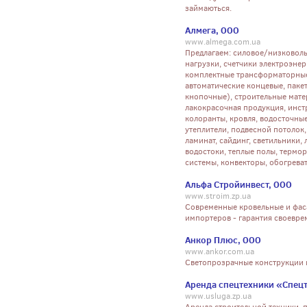
займаються.
Алмега, ООО
www.almega.com.ua
Предлагаем: силовое/низковоль
нагрузки, счетчики электроэне
комплектные трансформаторные 
автоматические концевые, пакет
кнопочные), строительные мате
лакокрасочная продукция, инстр
колоранты, кровля, водосточны
утеплители, подвесной потолок
ламинат, сайдинг, светильники,
водостоки, теплые полы, термо
системы, конвекторы, обогреват
Альфа Стройинвест, ООО
www.stroim.zp.ua
Современные кровельные и фас
импортеров - гарантия своевре
Анкор Плюс, ООО
www.ankor.com.ua
Cветопрозрачные конструкции 
Аренда спецтехники «Спец
www.usluga.zp.ua