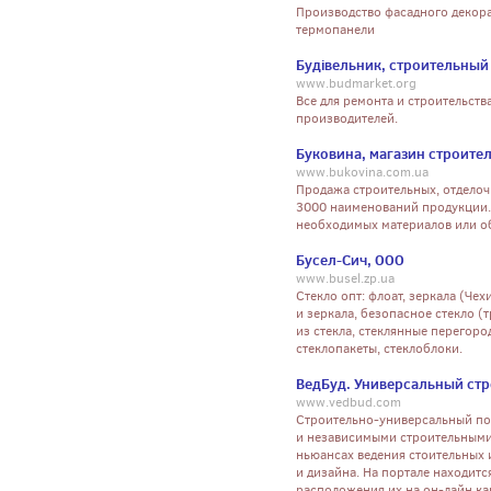
Производство фасадного декора
термопанели
Будівельник, строительный
www.budmarket.org
Все для ремонта и строительст
производителей.
Буковина, магазин строите
www.bukovina.com.ua
Продажа строительных, отделоч
3000 наименований продукции.
необходимых материалов или о
Бусел-Сич, ООО
www.busel.zp.ua
Стекло опт: флоат, зеркала (Чех
и зеркала, безопасное стекло (
из стекла, стеклянные перегоро
стеклопакеты, стеклоблоки.
ВедБуд. Универсальный ст
www.vedbud.com
Строительно-универсальный по
и независимыми строительными
ньюансах ведения стоительных 
и дизайна. На портале находит
расположения их на он-лайн ка