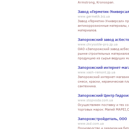
Armstrong, Kronospan.
Завод «Герметик-Универса
www.germetik.biz.ua
Завод «Герметик-Универсал» п
антикоррозионные материалы, 
материалов.
Запорожский завод асбест
www.chrysotile-pro.zp.ua
ОАО «Запорожский завод асбес
рынке строительных материалов
продукцию из сырья ведущих м
Запорожский интернет-маг
www.vash-remont.zp.ua
Запорожский интернет-магазин
смеси, краски, керамическая пли
сантехника.
Запорожский Центр Гидрои
www.stopvoda.com.ua
Осуществляем поставку и тех 
торговых марок: Мапей MAPEI,С
Запорожстройдеталь, ООО
www.zsd.com.ua
Производство и реализация бет