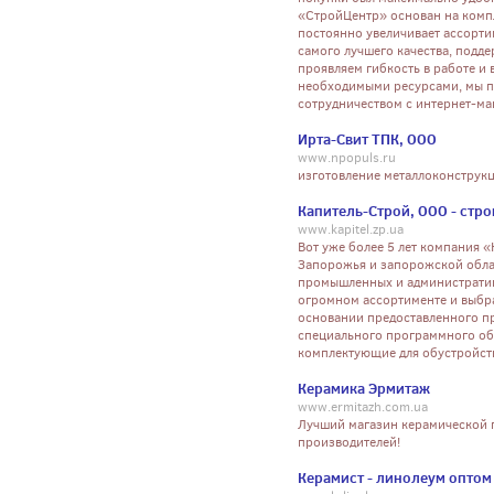
«СтройЦентр» основан на комп
постоянно увеличивает ассорти
самого лучшего качества, подд
проявляем гибкость в работе и
необходимыми ресурсами, мы п
сотрудничеством с интернет-м
Ирта-Свит ТПК, ООО
www.npopuls.ru
изготовление металлоконструк
Капитель-Строй, ООО - стр
www.kapitel.zp.ua
Вот уже более 5 лет компания 
Запорожья и запорожской обла
промышленных и административ
огромном ассортименте и выбр
основании предоставленного пр
специального программного обе
комплектующие для обустройст
Керамика Эрмитаж
www.ermitazh.com.ua
Лучший магазин керамической 
производителей!
Керамист - линолеум оптом