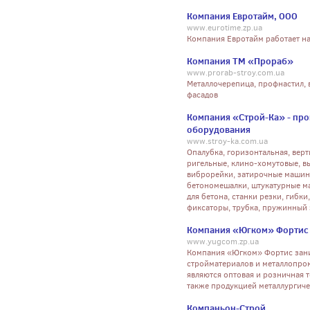
Компания Евротайм, ООО
www.eurotime.zp.ua
Компания Евротайм работает на
Компания ТМ «Прораб»
www.prorab-stroy.com.ua
Металлочерепица, профнастил, в
фасадов
Компания «Строй-Ка» - про
оборудования
www.stroy-ka.com.ua
Опалубка, горизонтальная, верти
ригельные, клино-хомутовые, в
виброрейки, затирочные машины
бетономешалки, штукатурные ма
для бетона, станки резки, гибки
фиксаторы, трубка, пружинный
Компания «Югком» Фортис
www.yugcom.zp.ua
Компания «Югком» Фортис зани
стройматериалов и металлопро
являются оптовая и розничная 
также продукцией металлургиче
Компаньон-Строй