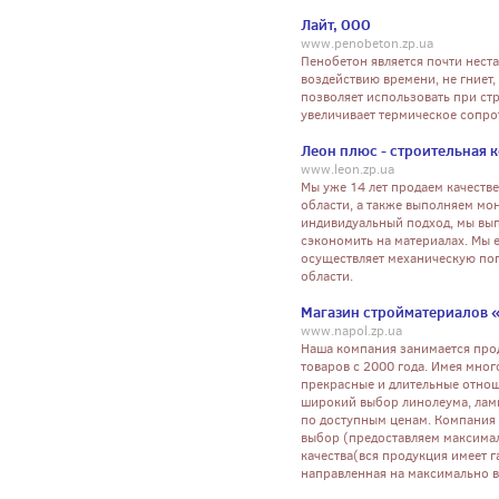
Лайт, ООО
www.penobeton.zp.ua
Пенобетон является почти нес
воздействию времени, не гниет
позволяет использовать при ст
увеличивает термическое сопро
Леон плюс - строительная 
www.leon.zp.ua
Мы уже 14 лет продаем качеств
области, а также выполняем мо
индивидуальный подход, мы вы
сэкономить на материалах. Мы е
осуществляет механическую погр
области.
Магазин стройматериалов 
www.napol.zp.ua
Наша компания занимается про
товаров с 2000 года. Имея мног
прекрасные и длительные отнош
широкий выбор линолеума, лами
по доступным ценам. Компания 
выбор (предоставляем максима
качества(вся продукция имеет г
направленная на максимально