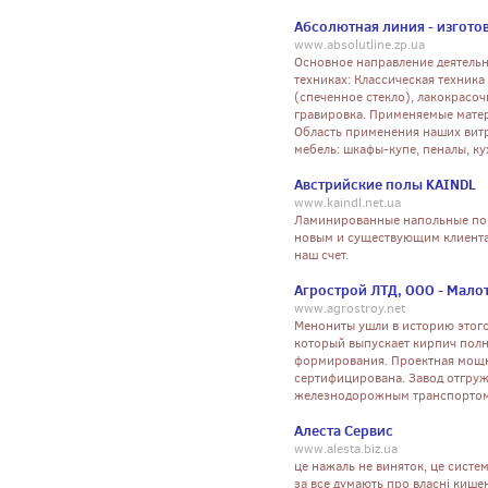
Абсолютная линия - изгот
www.absolutline.zp.ua
Основное направление деятель
техниках: Классическая техник
(спеченное стекло), лакокрасо
гравировка. Применяемые матери
Область применения наших вит
мебель: шкафы-купе, пеналы, к
Австрийские полы KAINDL
www.kaindl.net.ua
Ламинированные напольные покр
новым и существующим клиентам
наш счет.
Агрострой ЛТД, ООО - Мало
www.agrostroy.net
Менониты ушли в историю этого
который выпускает кирпич полн
формирования. Проектная мощнос
сертифицирована. Завод отгруж
железнодорожным транспортом
Алеста Сервис
www.alesta.biz.ua
це нажаль не виняток, це систем
за все думають про власні кишен