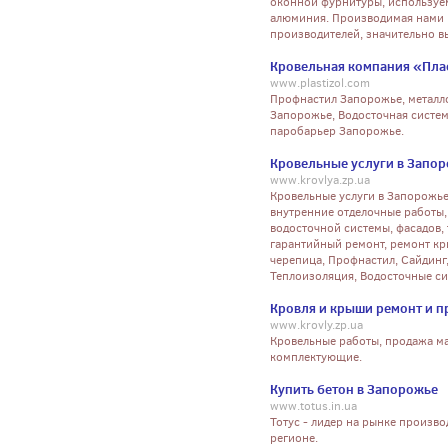
оконной фурнитуры, используем
алюминия. Производимая нами п
производителей, значительно в
Кровельная компания «Пла
www.plastizol.com
Профнастил Запорожье, металл
Запорожье, Водосточная систем
паробарьер Запорожье.
Кровельные услуги в Запо
www.krovlya.zp.ua
Кровельные услуги в Запорожье
внутренние отделочные работы,
водосточной системы, фасадов,
гарантийный ремонт, ремонт кр
черепица, Профнастил, Сайдинг
Теплоизоляция, Водосточные с
Кровля и крыши ремонт и 
www.krovly.zp.ua
Кровельные работы, продажа ма
комплектующие.
Купить бетон в Запорожье
www.totus.in.ua
Тотус - лидер на рынке произв
регионе.