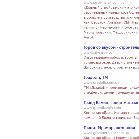
www.stroyrynok.com.ua
«Главный стройрынок» – это к
строительных материалов более
в области производства исключ
как: Евротон, Альтком, СБК, К
являются Керченский, Пологовс
Мариупольский, Феодосийский 
Aerok.
Город со вкусом - строител
www.sitystroy.com
Изготавливаем заборы, ворота,
установка окон. Двери стальны
Широкий спектр строительных 
Градоліт, ТМ
www.gradolit.com.ua
ТМ «Градоліт» производит след
спецбетон; цемент; фундаментны
Гранд Камин, салон-магази
www.grandkamin.com
Компания «Гранд Камин» предла
компаний Европы таких, как Seguin
Гранит Мрамор, компания
www.granitmramor.com.ua
Компания «Гранит Мрамор» рабо