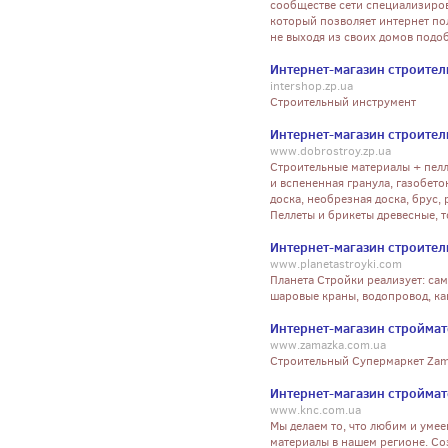
сообществе сети специализиро
который позволяет интернет по
не выходя из своих домов подо
Интернет-магазин строител
intershop.zp.ua
Строительный инструмент
Интернет-магазин строите
www.dobrostroy.zp.ua
Строительные материалы + пелл
и вспененная гранула, газобето
доска, необрезная доска, брус, 
Пеллеты и брикеты древесные, т
Интернет-магазин строите
www.planetastroyki.com
Планета Стройки реализует: сам
шаровые краны, водопровод, к
Интернет-магазин стройма
www.zamazka.com.ua
Строительный Супермаркет Zam
Интернет-магазин строймат
www.knc.com.ua
Мы делаем то, что любим и уме
материалы в нашем регионе. Со