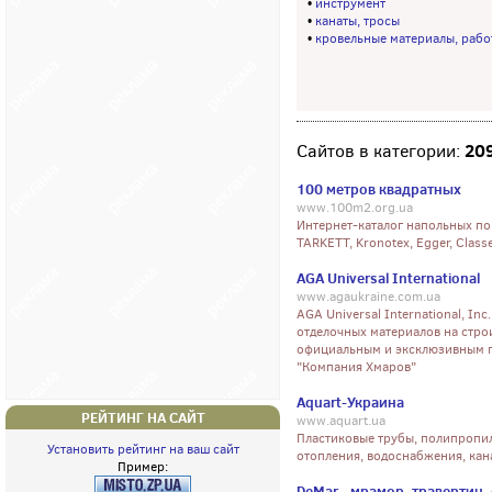
•
инструмент
•
канаты, тросы
•
кровельные материалы, рабо
20
Сайтов в категории:
100 метров квадратных
www.100m2.org.ua
Интернет-каталог напольных по
TARKETT, Kronotex, Egger, Class
AGA Universal International
www.agaukraine.com.ua
AGA Universal International, In
отделочных материалов на стро
официальным и эксклюзивным пр
"Компания Хмаров"
Aquart-Украина
РЕЙТИНГ НА САЙТ
www.aquart.ua
Пластиковые трубы, полипропил
Установить рейтинг на ваш сайт
отопления, водоснабжения, кан
Пример:
DeMar - мрамор, травертин,