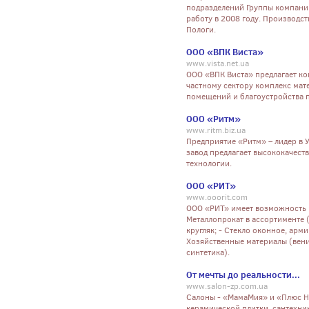
подразделений Группы компани
работу в 2008 году. Производс
Пологи.
ООО «ВПК Виста»
www.vista.net.ua
ООО «ВПК Виста» предлагает к
частному сектору комплекс мате
помещений и благоустройства 
ООО «Ритм»
www.ritm.biz.ua
Предприятие «Ритм» – лидер в 
завод предлагает высококачест
технологии.
ООО «РИТ»
www.ooorit.com
ООО «РИТ» имеет возможность п
Металлопрокат в ассортименте 
кругляк; - Стекло оконное, арм
Хозяйственные материалы (веник
синтетика).
От мечты до реальности...
www.salon-zp.com.ua
Салоны - «МамаМия» и «Плюс Н
керамической плитки, сантехни