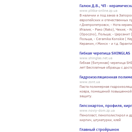
Галюк Д.В., ЧП - керамичес
www.plitka-online.zp.ua
В наличии и под заказ в Запоро
европейских и отечественных пр
г.Днепропетровск; - Нота керами
Италия; - Рако (Rako), Чехия; -
(Opoczno), Польша; - Церсанит 
Польша, - Ceramika Konskie ( К
Керамин, г.Минск - и т.д. Гаран
Гибкая черепица SHINGLAS
www.shinglas.net.ua
Гибкая (битумная) черепица SH
лет! Бесплатные образцы с доста
Гидроизоляционная полимер
www.zont.ua
Паста полимерная гидроизоляц
ковра, помещений повышенной 
защиту.
Гипсокартон, профиля, кирп
www.noviy-dom.zp.ua
Пенопласт, пенополистирол и др
кирпич, штукатурки, клей
Главный стройрынок