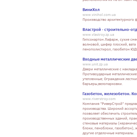
ВиниХол
www.vinihol.com.ua
Производство архитектурного ф
Властрой - строительно-о
www.vlastroy.zp.ua
Гипсокартон Лафарж, сухие сме
волновой, шифер плоский, вата 
пенополистирол, газобетон ЮДК,
Входные металлические дв
www.unit.zp.ua
Двери металлические с накладк
Противоударные металлические 
утепленные; Ограждения лестни
баръеры,велопарковки.
Газобетон, железобетон. К
www.riverstroy.com
Компания "РиверСтрой" предлаг
производства. Широкий ассорт
позволяет обеспечить строител
производственных зданий, прак
стеновые материалы (керамиче
блоки, пеноблоки, газобетон), 
другие отделочные материалы.