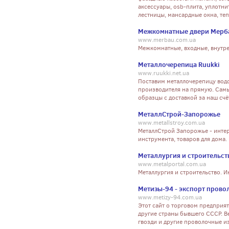
аксессуары, osb-плита, уплотни
лестницы, мансардные окна, теп
Межкомнатные двери Мерб
www.merbau.com.ua
Межкомнатные, входные, внутрен
Металлочерепица Ruukki
www.ruukki.net.ua
Поставим металлочерепицу водо
производителя на прямую. Самы
образцы с доставкой за наш счё
МеталлСтрой-Запорожье
www.metallstroy.com.ua
МеталлСтрой Запорожье - интер
инструмента, товаров для дома.
Металлургия и строительст
www.metalportal.com.ua
Металлургия и строительство.
Метизы-94 - экспорт провол
www.metizy-94.com.ua
Этот сайт о торговом предприят
другие страны бывшего СССР. Ве
гвозди и другие проволочные и