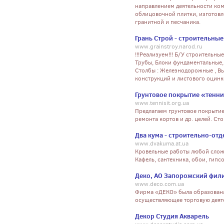
направлением деятельности ком
облицовочной плитки, изготовл
гранитной и песчаника.
Грань Строй - строительны
www.grainstroy.narod.ru
!!!Реализуем!!! Б/У строительн
Трубы, Блоки фундаментальные, 
Столбы : Железнодорожные , Выс
конструкций и листового оцинк
Грунтовое покрытие «теннис
www.tennisit.org.ua
Предлагаем грунтовое покрытие "
ремонта кортов и др. целей. Ст
Два кума - строительно-от
www.dvakuma.at.ua
Кровельные работы любой слож
Кафель, сантехника, обои, гипсо
Деко, АО Запорожский фил
www.deco.com.ua
Фирма «ДЕКО» была образована
осуществляющее торговую деяте
Декор Студия Акварель