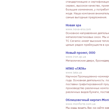
стандартизацию и сертификаци
сервис, высокое качество, при
большие изменения, у потребит
моде. Наша компания внимательн
самые выгодные предложения.
Новая эра
www.nova-era.com
Основное направление деятельно
металлопластиковых окон. Мы 
TC Ceramic имеет высокие тепл
целым рядом преймуществ в ср
Новый проект, ООО
www.iron.zp.ua
Металлические двери, бронедве
НПКО «ТАТА»
www.tata.ua
Научное Промышленно-коммерче
года. Основная деятельность: 
поставки графитированной прод
производство различных компо
различных видов бумаги, поста
Облицовочный кирпич Monf
www.monforte.com.ua
Мы рады видеть Вас на сайте за