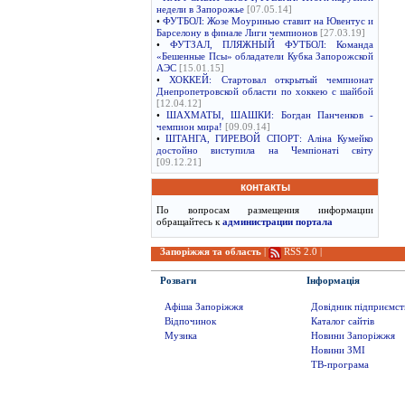
недели в Запорожье
[07.05.14]
•
ФУТБОЛ: Жозе Моуринью ставит на Ювентус и
Барселону в финале Лиги чемпионов
[27.03.19]
•
ФУТЗАЛ, ПЛЯЖНЫЙ ФУТБОЛ: Команда
«Бешенные Псы» обладатели Кубка Запорожской
АЭС
[15.01.15]
•
ХОККЕЙ: Стартовал открытый чемпионат
Днепропетровской области по хоккею с шайбой
[12.04.12]
•
ШАХМАТЫ, ШАШКИ: Богдан Панченков -
чемпион мира!
[09.09.14]
•
ШТАНГА, ГИРЕВОЙ СПОРТ: Аліна Кумейко
достойно виступила на Чемпіонаті світу
[09.12.21]
контакты
По вопросам размещения информации
обращайтесь к
администрации портала
Запоріжжя та область
|
RSS 2.0
|
Розваги
Інформація
Афіша Запоріжжя
Довідник підприємст
Відпочинок
Каталог сайтів
Музика
Новини Запоріжжя
Новини ЗМІ
ТВ-програма