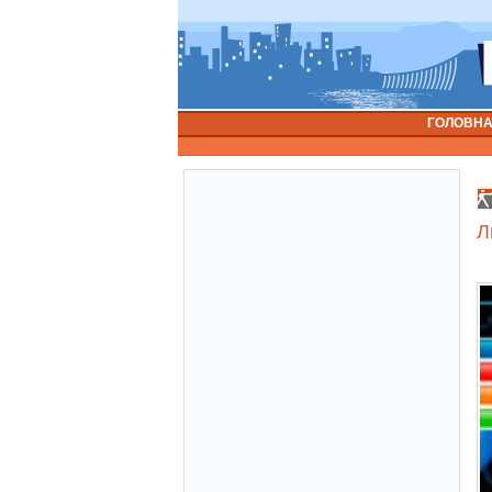
ГОЛОВН
Л