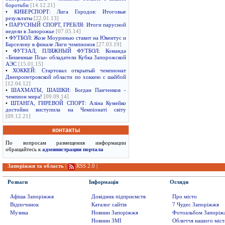
боротьби
[14.12.21]
•
КИБЕРСПОРТ: Лига Городов: Итоговые
результаты
[22.01.13]
•
ПАРУСНЫЙ СПОРТ, ГРЕБЛЯ: Итоги парусной
недели в Запорожье
[07.05.14]
•
ФУТБОЛ: Жозе Моуринью ставит на Ювентус и
Барселону в финале Лиги чемпионов
[27.03.19]
•
ФУТЗАЛ, ПЛЯЖНЫЙ ФУТБОЛ: Команда
«Бешенные Псы» обладатели Кубка Запорожской
АЭС
[15.01.15]
•
ХОККЕЙ: Стартовал открытый чемпионат
Днепропетровской области по хоккею с шайбой
[12.04.12]
•
ШАХМАТЫ, ШАШКИ: Богдан Панченков -
чемпион мира!
[09.09.14]
•
ШТАНГА, ГИРЕВОЙ СПОРТ: Аліна Кумейко
достойно виступила на Чемпіонаті світу
[09.12.21]
контакты
По вопросам размещения информации
обращайтесь к
администрации портала
Запоріжжя та область
|
RSS 2.0
|
Розваги
Інформація
Огляди
Афіша Запоріжжя
Довідник підприємств
Про місто
Відпочинок
Каталог сайтів
7 Чудес Запоріжжя
Музика
Новини Запоріжжя
Фотоальбом Запоріж
Новини ЗМІ
Обличчя нашого міст