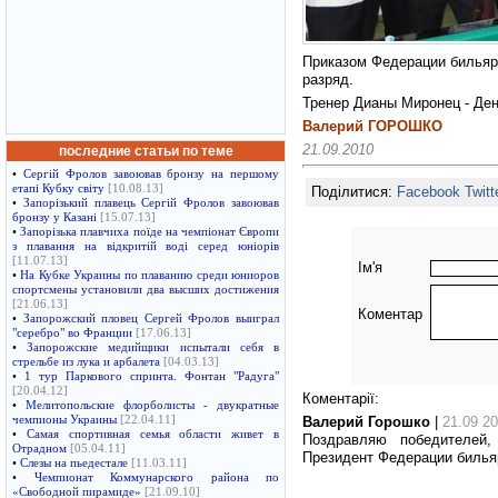
Приказом Федерации бильярдн
разряд.
Тренер Дианы Миронец - Ден
Валерий ГОРОШКО
21.09.2010
последние статьи по теме
•
Сергій Фролов завоював бронзу на першому
етапі Кубку світу
[10.08.13]
Поділитися:
Facebook
Twitt
•
Запорізький плавець Сергій Фролов завоював
бронзу у Казані
[15.07.13]
•
Запорізька плавчиха поїде на чемпіонат Європи
з плавання на відкритій воді серед юніорів
[11.07.13]
Ім'я
•
На Кубке Украины по плаванию среди юниоров
спортсмены установили два высших достижения
[21.06.13]
Коментар
•
Запорожский пловец Сергей Фролов выиграл
"серебро" во Франции
[17.06.13]
•
Запорожские медийщики испытали себя в
стрельбе из лука и арбалета
[04.03.13]
•
1 тур Паркового спринта. Фонтан "Радуга"
[20.04.12]
Коментарії:
•
Мелитопольские флорболисты - двукратные
Валерий Горошко
|
21.09 20
чемпионы Украины
[22.04.11]
•
Самая спортивная семья области живет в
Поздравляю победителей
Отрадном
[05.04.11]
Президент Федерации бильяр
•
Слезы на пьедестале
[11.03.11]
•
Чемпионат Коммунарского района по
«Свободной пирамиде»
[21.09.10]