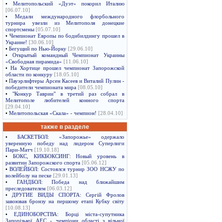
•
Мелитопольский «Дуэт» покорил Италию
[06.07.10]
•
Медали международного флорбольного
турнира увезли из Мелитополя донецкие
спортсмены
[05.07.10]
•
Чемпионат Европы по бодибилдингу прошел в
Украине!
[30.06.10]
•
Бегущий по Нью-Йорку
[29.06.10]
•
Открытый командный Чемпионат Украины
«Свободная пирамида»
[11.06.10]
•
На Хортице прошел чемпионат Запорожской
области по конкуру
[18.05.10]
•
Пауэрлифтеры Арсен Касеев и Виталий Пулин -
победители чемпионата мира
[08.05.10]
•
"Конкур Таврии" в третий раз собрал в
Мелитополе любителей конного спорта
[29.04.10]
•
Мелитопольская «Скала» - чемпион!
[28.04.10]
также в разделе
•
БАСКЕТБОЛ: «Запорожье» одержало
уверенную победу над лидером Суперлиги
Пари-Матч
[19.10.18]
•
БОКС, КИКБОКСИНГ: Новый уровень в
развитии Запорожского спорта
[05.06.12]
•
ВОЛЕЙБОЛ: Состоялся турнир ЗОО НСЖУ по
волейболу на песке
[29.01.13]
•
ГАНДБОЛ: Победа над ближайшим
преследователем
[06.03.12]
•
ДРУГИЕ ВИДЫ СПОРТА: Сергій Фролов
завоював бронзу на першому етапі Кубку світу
[10.08.13]
•
ЕДИНОБОРСТВА: Борці міста-супутника
Запорізької АЕС - чемпіони області з вільної