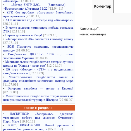
«Авиатор»
[12.04.11]
•
«Мотор-ЗНТУ-ЗАС» (Запорожье) -
Коментар
«Буревестник» (Луганск) 31:22
[12.04.11]
•
ZTR без проблем обыгрывает ближайшего
преследователя
[28.01.11]
•
ZTR начинает год с победы над «Авиатором»
[26.01.11]
•
В матче лидеров чемпионата победа досталась
Коментарії:
ZTR
[12.11.10]
немає коментарів
•
Первая домашняя победа!
[23.09.10]
•
«Запорожье-ЗГИА» готовится к новому сезону
[27.07.10]
•
SOS! Помогите сохранить перспективную
команду
[01.06.10]
•
Гандболисты ДЮСШ-3 1996 г.р. стали
чемпионами Украины
[06.04.10]
•
Мелитопольские гандболисты в пятерке лучших
команд на "Kempa 4 sport cup"
[12.01.10]
•
Об игре «Мотор» - «ЗТР» и о продвижении
гандбола в массы.
[03.10.09]
•
Мелитопольские гандболисты вошли в
двадцатку сильнейших юношеских команд мира
[11.07.09]
•
Ветераны гандбола — пятые в Европе!
[02.07.09]
•
Мелитопольские гандболисты отправляются на
интернациональный турнир в Швецию
[27.06.09]
также в разделе
•
БАСКЕТБОЛ: «Запорожье» одержало
уверенную победу над лидером Суперлиги
Пари-Матч
[19.10.18]
•
БОКС, КИКБОКСИНГ: Новый уровень в
развитии Запорожского спорта
[05.06.12]