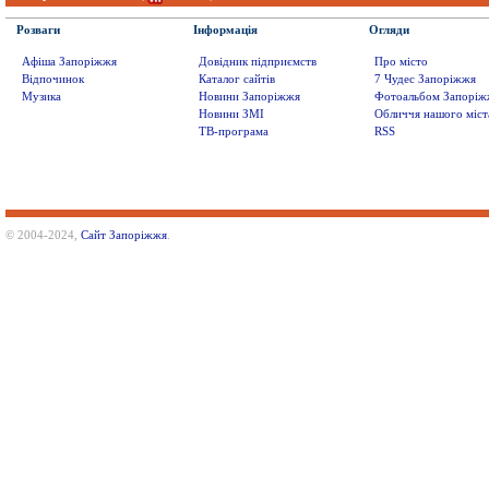
Розваги
Інформація
Огляди
Афіша Запоріжжя
Довідник підприємств
Про місто
Відпочинок
Каталог сайтів
7 Чудес Запоріжжя
Музика
Новини Запоріжжя
Фотоальбом Запоріж
Новини ЗМІ
Обличчя нашого міст
ТВ-програма
RSS
© 2004-2024,
Сайт Запоріжжя
.