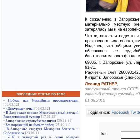
К сожалению, в Запорожье
материально местную же
затерялась бы и на европейс
Что ж, остается надеяться
прекрасного вида спорта, и
Надеюсь, что общими уси
обеспокоен ее судьбо
благотворительного фонда 
69035. г. Запорожье, ул. Ле
91-71.
Расчетный счет 26009014
Кипра" г. Запорожье (спонсо
Леонид РАТНЕР
,
заслуженный тренер СССР 
главный тренер команды «
последние статьи по теме
01.06.2010
•
Победа над ближайшим преследователем
[06.03.12]
•
«Дежурные» очки
[06.03.12]
Поділитися:
Facebook
Twitt
•
В Запорожье прошел Международный детский
Рождественский турнир
[17.01.12]
•
Запорожская еврокубковая ничья
[29.11.11]
•
Без поражений не бывает побед
[25.10.11]
•
В Запорожье стартует Мемориал Беликова и
Ім'я
Соболевского
[23.08.11]
•
ZTR в четвертый раз за сезон обыграл