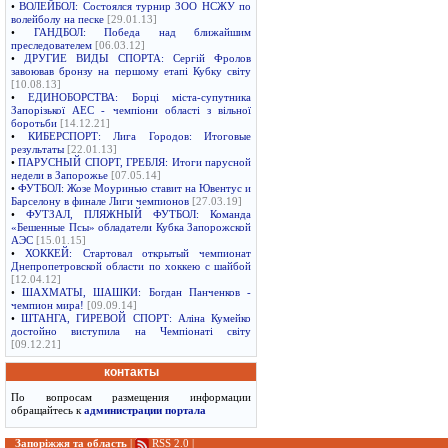
•
ВОЛЕЙБОЛ: Состоялся турнир ЗОО НСЖУ по
волейболу на песке
[29.01.13]
•
ГАНДБОЛ: Победа над ближайшим
преследователем
[06.03.12]
•
ДРУГИЕ ВИДЫ СПОРТА: Сергій Фролов
завоював бронзу на першому етапі Кубку світу
[10.08.13]
•
ЕДИНОБОРСТВА: Борці міста-супутника
Запорізької АЕС - чемпіони області з вільної
боротьби
[14.12.21]
•
КИБЕРСПОРТ: Лига Городов: Итоговые
результаты
[22.01.13]
•
ПАРУСНЫЙ СПОРТ, ГРЕБЛЯ: Итоги парусной
недели в Запорожье
[07.05.14]
•
ФУТБОЛ: Жозе Моуринью ставит на Ювентус и
Барселону в финале Лиги чемпионов
[27.03.19]
•
ФУТЗАЛ, ПЛЯЖНЫЙ ФУТБОЛ: Команда
«Бешенные Псы» обладатели Кубка Запорожской
АЭС
[15.01.15]
•
ХОККЕЙ: Стартовал открытый чемпионат
Днепропетровской области по хоккею с шайбой
[12.04.12]
•
ШАХМАТЫ, ШАШКИ: Богдан Панченков -
чемпион мира!
[09.09.14]
•
ШТАНГА, ГИРЕВОЙ СПОРТ: Аліна Кумейко
достойно виступила на Чемпіонаті світу
[09.12.21]
контакты
По вопросам размещения информации
обращайтесь к
администрации портала
Запоріжжя та область
|
RSS 2.0
|