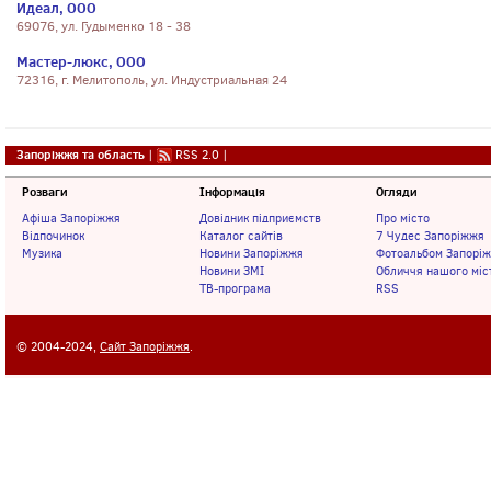
Идеал, ООО
69076, ул. Гудыменко 18 - 38
Мастер-люкс, ООО
72316, г. Мелитополь, ул. Индустриальная 24
Запоріжжя та область
|
RSS 2.0
|
Розваги
Інформація
Огляди
Афіша Запоріжжя
Довідник підприємств
Про місто
Відпочинок
Каталог сайтів
7 Чудес Запоріжжя
Музика
Новини Запоріжжя
Фотоальбом Запорі
Новини ЗМІ
Обличчя нашого міс
ТВ-програма
RSS
© 2004-2024,
Сайт Запоріжжя
.