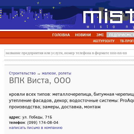
ГОЛОВНА
НОВИНИ
ЗМІ
ПІДПРИЄМС
АБІТУРІЄНТУ
ТВ-ПРОГ
Строительство
→
жалюзи, ролеты
ВПК Виста, ООО
кровли всех типов: металлочерепица, битумная черепица
утепление фасадов, декор; водосточные системы: ProAqu
производства; замеры, доставка, монтаж
адрес
: ул. Победы, 71Б
телефон
: (099) 174-08-04
написать письмо в компанию