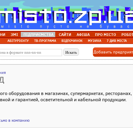
НИ
ЗМІ
ПІДПРИЄМСТВА
САЙТИ
АФІША
ПРО МІСТО
РОБО
АБІТУРІЄНТУ
ТВ-ПРОГРАМА
ВІДПОЧИНОК
МУЗИКА
7 ДИВ МІСТА
Добавить предприя
ния
Д
ого оборудования в магазинах, супермаркетах, ресторанах,
вкой и гарантией, осветительной и кабельной продукции.
сьмо в компанию