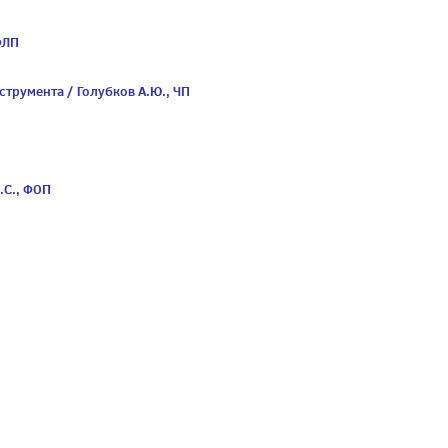
ФЛП
струмента / Голубков А.Ю., ЧП
.С., ФОП