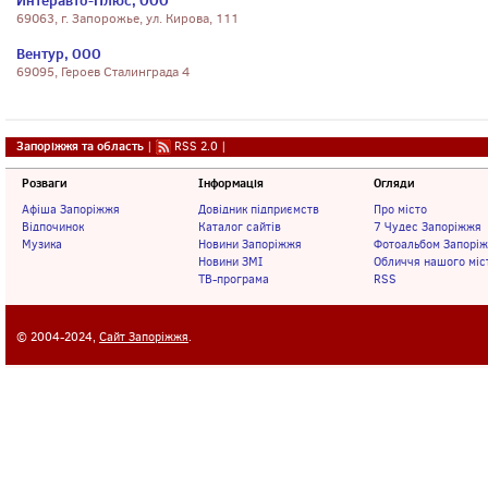
Интеравто-Плюс, ООО
69063, г. Запорожье, ул. Кирова, 111
Вентур, ООО
69095, Героев Сталинграда 4
Запоріжжя та область
|
RSS 2.0
|
Розваги
Інформація
Огляди
Афіша Запоріжжя
Довідник підприємств
Про місто
Відпочинок
Каталог сайтів
7 Чудес Запоріжжя
Музика
Новини Запоріжжя
Фотоальбом Запорі
Новини ЗМІ
Обличчя нашого міс
ТВ-програма
RSS
© 2004-2024,
Сайт Запоріжжя
.