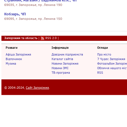
Странник, магазин / Евдокимов Ю.К., ЧП
69035, г. Запорожье, пр. Ленина 190
Кобзарь, ЧП
69095, г. Запорожье, пр. Ленина 150
Запоріжжя та область
|
RSS 2.0
|
Розваги
Інформація
Огляди
Афіша Запоріжжя
Довідник підприємств
Про місто
Відпочинок
Каталог сайтів
7 Чудес Запоріжжя
Музика
Новини Запоріжжя
Фотоальбом Запорі
Новини ЗМІ
Обличчя нашого міс
ТВ-програма
RSS
© 2004-2024,
Сайт Запоріжжя
.