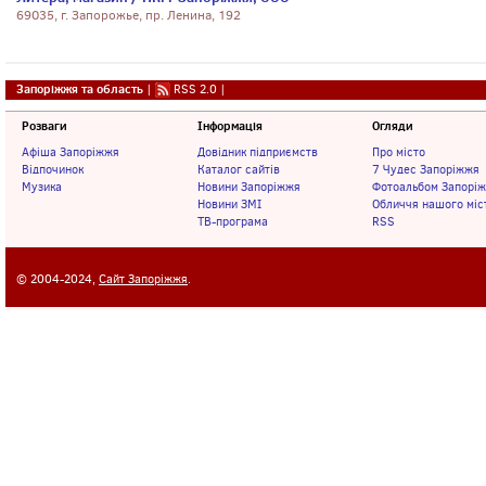
69035, г. Запорожье, пр. Ленина, 192
Запоріжжя та область
|
RSS 2.0
|
Розваги
Інформація
Огляди
Афіша Запоріжжя
Довідник підприємств
Про місто
Відпочинок
Каталог сайтів
7 Чудес Запоріжжя
Музика
Новини Запоріжжя
Фотоальбом Запорі
Новини ЗМІ
Обличчя нашого міс
ТВ-програма
RSS
© 2004-2024,
Сайт Запоріжжя
.