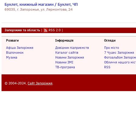
Буклет, книжный магазин / Буклет, ЧП
69035, г. Запорожье, ул. Лермонтова, 24
Запоріжжя та область
|
RSS 2.0
|
Розваги
Інформація
Огляди
Афіша Запоріжжя
Довідник підприємств
Про місто
Відпочинок
Каталог сайтів
7 Чудес Запоріжжя
Музика
Новини Запоріжжя
Фотоальбом Запорі
Новини ЗМІ
Обличчя нашого міс
ТВ-програма
RSS
© 2004-2024,
Сайт Запоріжжя
.