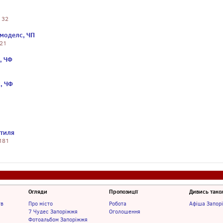
 32
 моделс, ЧП
 21
, ЧФ
, ЧФ
стиля
 181
Огляди
Пропозиції
Дивись тако
тв
Про місто
Робота
Афіша Запор
7 Чудес Запоріжжя
Оголошення
Фотоальбом Запоріжжя