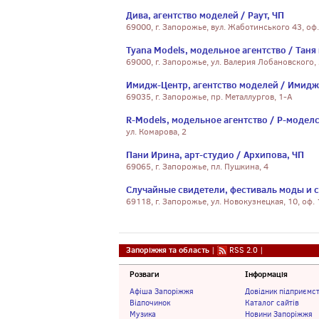
Дива, агентство моделей / Раут, ЧП
69000, г. Запорожье, вул. Жаботинського 43, оф.
Tyana Models, модельное агентство / Таня
69000, г. Запорожье, ул. Валерия Лобановского,
Имидж-Центр, агентство моделей / Имидж
69035, г. Запорожье, пр. Металлургов, 1-А
R-Models, модельное агентство / Р-моделс
ул. Комарова, 2
Пани Ирина, арт-студио / Архипова, ЧП
69065, г. Запорожье, пл. Пушкина, 4
Случайные свидетели, фестиваль моды и 
69118, г. Запорожье, ул. Новокузнецкая, 10, оф.
Запоріжжя та область
|
RSS 2.0
|
Розваги
Інформація
Афіша Запоріжжя
Довідник підприємс
Відпочинок
Каталог сайтів
Музика
Новини Запоріжжя