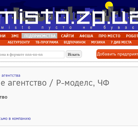
НИ
ЗМІ
ПІДПРИЄМСТВА
САЙТИ
АФІША
ПРО МІСТО
РОБО
АБІТУРІЄНТУ
ТВ-ПРОГРАМА
ВІДПОЧИНОК
МУЗИКА
7 ДИВ МІСТА
Добавить предприя
 агентства
е агентство / Р-моделс, ЧФ
тво
сьмо в компанию