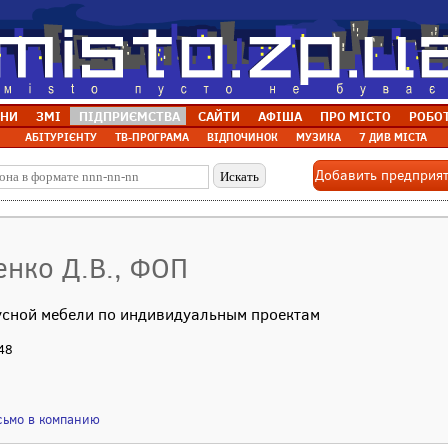
НИ
ЗМІ
ПІДПРИЄМСТВА
САЙТИ
АФІША
ПРО МІСТО
РОБО
АБІТУРІЄНТУ
ТВ-ПРОГРАМА
ВІДПОЧИНОК
МУЗИКА
7 ДИВ МІСТА
Добавить предприя
енко Д.В., ФОП
усной мебели по индивидуальным проектам
 48
сьмо в компанию