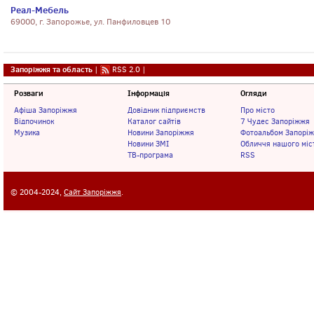
Реал-Мебель
69000, г. Запорожье, ул. Панфиловцев 10
Запоріжжя та область
|
RSS 2.0
|
Розваги
Інформація
Огляди
Афіша Запоріжжя
Довідник підприємств
Про місто
Відпочинок
Каталог сайтів
7 Чудес Запоріжжя
Музика
Новини Запоріжжя
Фотоальбом Запорі
Новини ЗМІ
Обличчя нашого міс
ТВ-програма
RSS
© 2004-2024,
Сайт Запоріжжя
.