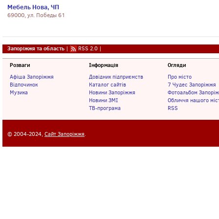
Мебель Нова, ЧП
69000, ул. Победы 61
Запоріжжя та область
|
RSS 2.0
|
Розваги
Інформація
Огляди
Афіша Запоріжжя
Довідник підприємств
Про місто
Відпочинок
Каталог сайтів
7 Чудес Запоріжжя
Музика
Новини Запоріжжя
Фотоальбом Запорі
Новини ЗМІ
Обличчя нашого міс
ТВ-програма
RSS
© 2004-2024,
Сайт Запоріжжя
.