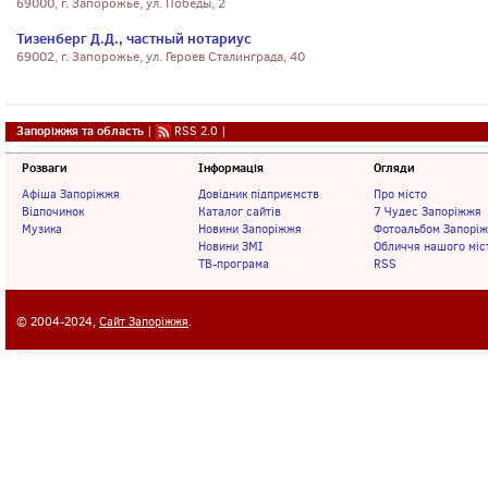
69000, г. Запорожье, ул. Победы, 2
Тизенберг Д.Д., частный нотариус
69002, г. Запорожье, ул. Героев Сталинграда, 40
Запоріжжя та область
|
RSS 2.0
|
Розваги
Інформація
Огляди
Афіша Запоріжжя
Довідник підприємств
Про місто
Відпочинок
Каталог сайтів
7 Чудес Запоріжжя
Музика
Новини Запоріжжя
Фотоальбом Запорі
Новини ЗМІ
Обличчя нашого міс
ТВ-програма
RSS
© 2004-2024,
Сайт Запоріжжя
.