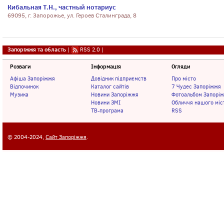
Кибальная Т.Н., частный нотариус
69095, г. Запорожье, ул. Героев Сталинграда, 8
Запоріжжя та область
|
RSS 2.0
|
Розваги
Інформація
Огляди
Афіша Запоріжжя
Довідник підприємств
Про місто
Відпочинок
Каталог сайтів
7 Чудес Запоріжжя
Музика
Новини Запоріжжя
Фотоальбом Запорі
Новини ЗМІ
Обличчя нашого міс
ТВ-програма
RSS
© 2004-2024,
Сайт Запоріжжя
.