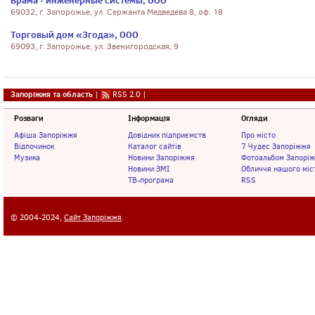
Брама - инженерные системы, ООО
69032, г. Запорожье, ул. Сержанта Медведева 8, оф. 18
Торговый дом «Згода», ООО
69093, г. Запорожье, ул. Звенигородская, 9
Запоріжжя та область
|
RSS 2.0
|
Розваги
Інформація
Огляди
Афіша Запоріжжя
Довідник підприємств
Про місто
Відпочинок
Каталог сайтів
7 Чудес Запоріжжя
Музика
Новини Запоріжжя
Фотоальбом Запорі
Новини ЗМІ
Обличчя нашого міс
ТВ-програма
RSS
© 2004-2024,
Сайт Запоріжжя
.