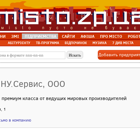
НИ
ЗМІ
ПІДПРИЄМСТВА
САЙТИ
АФІША
ПРО МІСТО
РОБО
АБІТУРІЄНТУ
ТВ-ПРОГРАМА
ВІДПОЧИНОК
МУЗИКА
7 ДИВ МІСТА
Добавить предприя
.НУ.Сервис, ООО
а премиум класса от ведущих мировых производителей
я, 1
сьмо в компанию