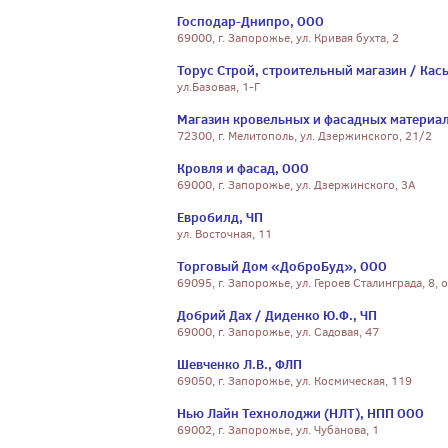
Господар-Днипро, ООО
69000, г. Запорожье, ул. Кривая бухта, 2
Торус Строй, строительный магазин / Кась
ул.Базовая, 1-Г
Магазин кровельных и фасадных материал
72300, г. Мелитополь, ул. Дзержинского, 21/2
Кровля и фасад, ООО
69000, г. Запорожье, ул. Дзержинского, 3А
Евробилд, ЧП
ул. Восточная, 11
Торговый Дом «ДоброБуд», ООО
69095, г. Запорожье, ул. Героев Сталинграда, 8, 
Добрий Дах / Диденко Ю.Ф., ЧП
69000, г. Запорожье, ул. Садовая, 47
Шевченко Л.В., ФЛП
69050, г. Запорожье, ул. Космическая, 119
Нью Лайн Технолоджи (НЛТ), НПП ООО
69002, г. Запорожье, ул. Чубанова, 1