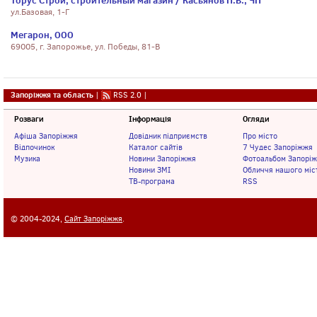
Торус Строй, строительный магазин / Касьянов П.В., ЧП
ул.Базовая, 1-Г
Мегарон, ООО
69005, г. Запорожье, ул. Победы, 81-В
Запоріжжя та область
|
RSS 2.0
|
Розваги
Інформація
Огляди
Афіша Запоріжжя
Довідник підприємств
Про місто
Відпочинок
Каталог сайтів
7 Чудес Запоріжжя
Музика
Новини Запоріжжя
Фотоальбом Запорі
Новини ЗМІ
Обличчя нашого міс
ТВ-програма
RSS
© 2004-2024,
Сайт Запоріжжя
.