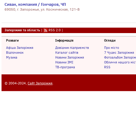
Сиван, компания / Гончаров, ЧП
69050, г. Запорожье, ул. Космическая, 121-В
Запоріжжя та область
|
RSS 2.0
|
Розваги
Інформація
Огляди
Афіша Запоріжжя
Довідник підприємств
Про місто
Відпочинок
Каталог сайтів
7 Чудес Запоріжжя
Музика
Новини Запоріжжя
Фотоальбом Запорі
Новини ЗМІ
Обличчя нашого міс
ТВ-програма
RSS
© 2004-2024,
Сайт Запоріжжя
.