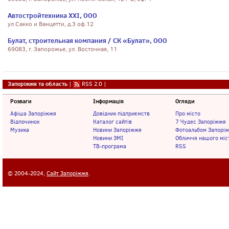
Автостройтехника XXI, ООО
ул.Сакко и Ванцетти, д.3 оф.12
Булат, строительная компания / СК «Булат», ООО
69083, г. Запорожье, ул. Восточная, 11
Запоріжжя та область
|
RSS 2.0
|
Розваги
Інформація
Огляди
Афіша Запоріжжя
Довідник підприємств
Про місто
Відпочинок
Каталог сайтів
7 Чудес Запоріжжя
Музика
Новини Запоріжжя
Фотоальбом Запорі
Новини ЗМІ
Обличчя нашого міс
ТВ-програма
RSS
© 2004-2024,
Сайт Запоріжжя
.